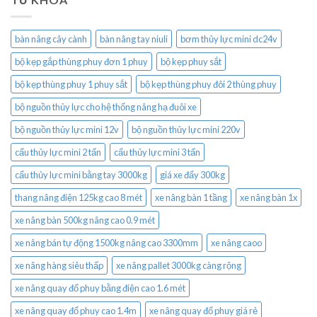
bàn nâng cây cành
bàn nâng tay niuli
bơm thủy lực mini dc24v
bộ kẹp gắp thùng phuy đơn 1 phuy
bộ kẹp phuy sắt
bộ kẹp thùng phuy 1 phuy sắt
bộ kẹp thùng phuy đôi 2 thùng phuy
bộ nguồn thủy lực cho hệ thống nâng hạ đuôi xe
bộ nguồn thủy lực mini 12v
bộ nguồn thủy lực mini 220v
cẩu thủy lực mini 2 tấn
cẩu thủy lực mini 3 tấn
cẩu thủy lực mini bằng tay 3000kg
giá xe đẩy 300kg
thang nâng điện 125kg cao 8 mét
xe nâng bàn 1 tầng
xe nâng bàn 1x
xe nâng bàn 500kg nâng cao 0.9 mét
xe nâng bán tự động 1500kg nâng cao 3300mm
xe nâng caoo
xe nâng hàng siêu thấp
xe nâng pallet 3000kg càng rộng
xe nâng quay đổ phuy bằng điện cao 1.6 mét
xe nâng quay đổ phuy cao 1.4m
xe nâng quay đổ phuy giá rẻ