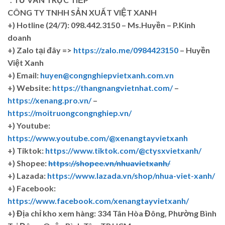
CÔNG TY TNHH SẢN XUẤT VIỆT XANH
+)
Hotline (24/7): 098.442.3150 – Ms.Huyền – P.Kinh
doanh
+)
Zalo tại đây =>
https://zalo.me/0984423150
– Huyền
Việt Xanh
+) Email:
huyen@congnghiepvietxanh.com.vn
+) Website:
https://thangnangvietnhat.com/
–
https://xenang.pro.vn/
–
https://moitruongcongnghiep.vn/
+) Youtube:
https://www.youtube.com/@xenangtayvietxanh
+) Tiktok:
https://www.tiktok.com/@ctysxvietxanh/
+) Shopee:
https://shopee.vn/nhuavietxanh/
+) Lazada:
https://www.lazada.vn/shop/nhua-viet-xanh/
+) Facebook:
https://www.facebook.com/xenangtayvietxanh/
+)
Địa chỉ kho xem hàng: 334 Tân Hòa Đông, Phường Bình