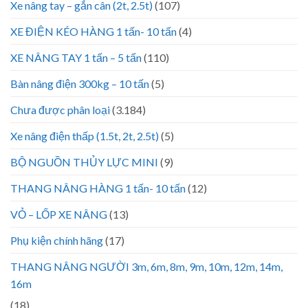
Xe nâng tay – gắn cân (2t, 2.5t)
(107)
XE ĐIỆN KÉO HÀNG 1 tấn- 10 tấn
(4)
XE NÂNG TAY 1 tấn – 5 tấn
(110)
Bàn nâng điện 300kg – 10 tấn
(5)
Chưa được phân loại
(3.184)
Xe nâng điện thấp (1.5t, 2t, 2.5t)
(5)
BỘ NGUỒN THỦY LỰC MINI
(9)
THANG NÂNG HÀNG 1 tấn- 10 tấn
(12)
VỎ – LỐP XE NÂNG
(13)
Phụ kiện chính hãng
(17)
THANG NÂNG NGƯỜI 3m, 6m, 8m, 9m, 10m, 12m, 14m,
16m
(18)