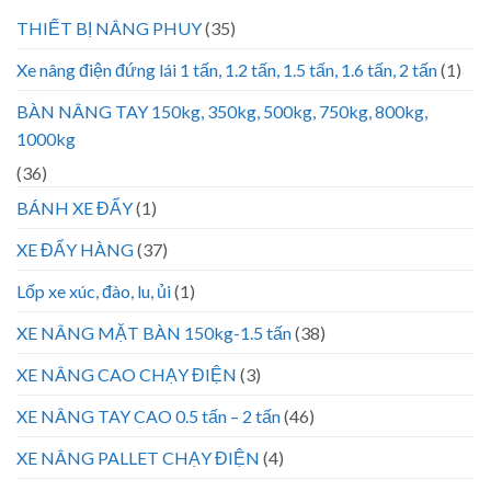
THIẾT BỊ NÂNG PHUY
(35)
Xe nâng điện đứng lái 1 tấn, 1.2 tấn, 1.5 tấn, 1.6 tấn, 2 tấn
(1)
BÀN NÂNG TAY 150kg, 350kg, 500kg, 750kg, 800kg,
1000kg
(36)
BÁNH XE ĐẨY
(1)
XE ĐẨY HÀNG
(37)
Lốp xe xúc, đào, lu, ủi
(1)
XE NÂNG MẶT BÀN 150kg-1.5 tấn
(38)
XE NÂNG CAO CHẠY ĐIỆN
(3)
XE NÂNG TAY CAO 0.5 tấn – 2 tấn
(46)
XE NÂNG PALLET CHẠY ĐIỆN
(4)