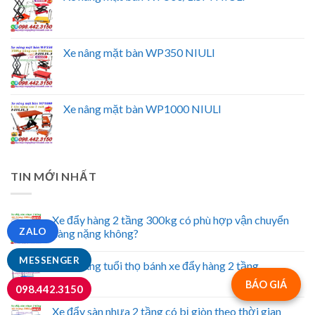
Xe nâng mặt bàn WP350 NIULI
Xe nâng mặt bàn WP1000 NIULI
TIN MỚI NHẤT
Xe đẩy hàng 2 tầng 300kg có phù hợp vận chuyển
ZALO
hàng nặng không?
MESSENGER
Cách tăng tuổi thọ bánh xe đẩy hàng 2 tầng
BÁO GIÁ
098.442.3150
Xe đẩy sàn nhựa 2 tầng có bị giòn theo thời gian