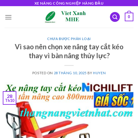
Skip
XE NÂNG CÔNG NGHIỆP HÀNG ĐẦU
to
0
content
CHƯA ĐƯỢC PHÂN LOẠI
Vì sao nên chọn xe nâng tay cắt kéo
thay vì bàn nâng thủy lực?
POSTED ON
28 THÁNG 10, 2025
BY
HUYEN
28
Th10