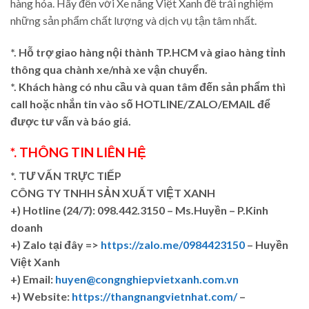
hàng hóa. Hãy đến với Xe nâng Việt Xanh để trải nghiệm
những sản phẩm chất lượng và dịch vụ tận tâm nhất.
*. Hỗ trợ giao hàng nội thành TP.HCM và giao hàng tỉnh
thông qua chành xe/nhà xe vận chuyển.
*. Khách hàng có nhu cầu và quan tâm đến sản phẩm thì
call hoặc nhắn tin vào số HOTLINE/ZALO/EMAIL để
được tư vấn và báo giá.
*. THÔNG TIN LIÊN HỆ
*. TƯ VẤN TRỰC TIẾP
CÔNG TY TNHH SẢN XUẤT VIỆT XANH
+)
Hotline (24/7): 098.442.3150 – Ms.Huyền – P.Kinh
doanh
+)
Zalo tại đây =>
https://zalo.me/0984423150
– Huyền
Việt Xanh
+) Email:
huyen@congnghiepvietxanh.com.vn
+) Website:
https://thangnangvietnhat.com/
–