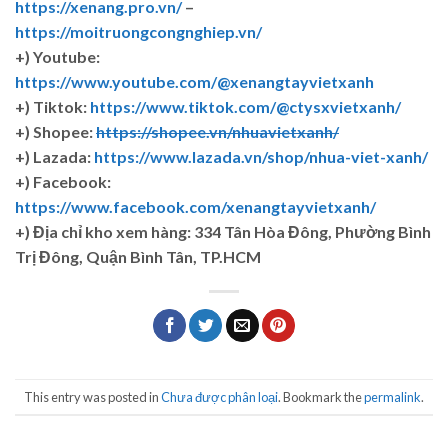
https://xenang.pro.vn/
–
https://moitruongcongnghiep.vn/
+) Youtube:
https://www.youtube.com/@xenangtayvietxanh
+) Tiktok:
https://www.tiktok.com/@ctysxvietxanh/
+) Shopee:
https://shopee.vn/nhuavietxanh/
+) Lazada:
https://www.lazada.vn/shop/nhua-viet-xanh/
+) Facebook:
https://www.facebook.com/xenangtayvietxanh/
+)
Địa chỉ kho xem hàng: 334 Tân Hòa Đông, Phường Bình
Trị Đông, Quận Bình Tân, TP.HCM
This entry was posted in
Chưa được phân loại
. Bookmark the
permalink
.