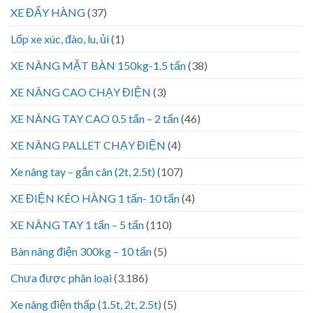
XE ĐẨY HÀNG
(37)
Lốp xe xúc, đào, lu, ủi
(1)
XE NÂNG MẶT BÀN 150kg-1.5 tấn
(38)
XE NÂNG CAO CHẠY ĐIỆN
(3)
XE NÂNG TAY CAO 0.5 tấn – 2 tấn
(46)
XE NÂNG PALLET CHẠY ĐIỆN
(4)
Xe nâng tay – gắn cân (2t, 2.5t)
(107)
XE ĐIỆN KÉO HÀNG 1 tấn- 10 tấn
(4)
XE NÂNG TAY 1 tấn – 5 tấn
(110)
Bàn nâng điện 300kg – 10 tấn
(5)
Chưa được phân loại
(3.186)
Xe nâng điện thấp (1.5t, 2t, 2.5t)
(5)