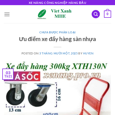
Skip
XE NÂNG CÔNG NGHIỆP HÀNG ĐẦU
to
0
content
CHƯA ĐƯỢC PHÂN LOẠI
Ưu điểm xe đẩy hàng sàn nhựa
POSTED ON
3 THÁNG MƯỜI MỘT, 2025
BY
HUYEN
03
Th11