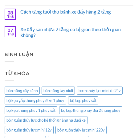
Cách tăng tuổi thọ bánh xe đẩy hàng 2 tầng
08
Th8
Xe đẩy sàn nhựa 2 tầng có bị giòn theo thời gian
07
Th8
không?
BÌNH LUẬN
TỪ KHÓA
bàn nâng cây cành
bàn nâng tay niuli
bơm thủy lực mini dc24v
bộ kẹp gắp thùng phuy đơn 1 phuy
bộ kẹp phuy sắt
bộ kẹp thùng phuy 1 phuy sắt
bộ kẹp thùng phuy đôi 2 thùng phuy
bộ nguồn thủy lực cho hệ thống nâng hạ đuôi xe
bộ nguồn thủy lực mini 12v
bộ nguồn thủy lực mini 220v