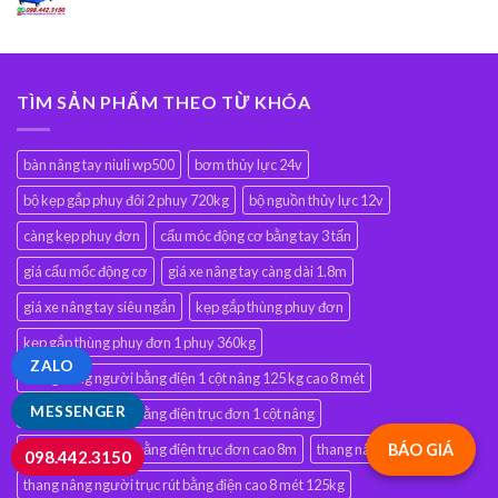
TÌM SẢN PHẨM THEO TỪ KHÓA
bàn nâng tay niuli wp500
bơm thủy lực 24v
bộ kẹp gắp phuy đôi 2 phuy 720kg
bộ nguồn thủy lực 12v
càng kẹp phuy đơn
cẩu móc động cơ bằng tay 3 tấn
giá cẩu mốc động cơ
giá xe nâng tay càng dài 1.8m
giá xe nâng tay siêu ngắn
kẹp gắp thùng phuy đơn
kẹp gắp thùng phuy đơn 1 phuy 360kg
ZALO
thang nâng người bằng điện 1 cột nâng 125 kg cao 8 mét
MESSENGER
thang nâng người bằng điện trục đơn 1 cột nâng
thang nâng người bằng điện trục đơn cao 8m
thang nâng người gopy
BÁO GIÁ
098.442.3150
thang nâng người trục rút bằng điện cao 8 mét 125kg