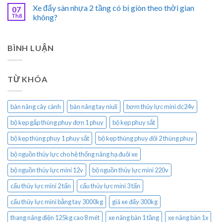
Xe đẩy sàn nhựa 2 tầng có bị giòn theo thời gian
07
Th8
không?
BÌNH LUẬN
TỪ KHÓA
bàn nâng cây cành
bàn nâng tay niuli
bơm thủy lực mini dc24v
bộ kẹp gắp thùng phuy đơn 1 phuy
bộ kẹp phuy sắt
bộ kẹp thùng phuy 1 phuy sắt
bộ kẹp thùng phuy đôi 2 thùng phuy
bộ nguồn thủy lực cho hệ thống nâng hạ đuôi xe
bộ nguồn thủy lực mini 12v
bộ nguồn thủy lực mini 220v
cẩu thủy lực mini 2 tấn
cẩu thủy lực mini 3 tấn
cẩu thủy lực mini bằng tay 3000kg
giá xe đẩy 300kg
thang nâng điện 125kg cao 8 mét
xe nâng bàn 1 tầng
xe nâng bàn 1x