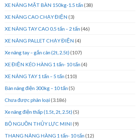
XE NÂNG MẶT BÀN 150kg-1.5 tấn
(38)
XE NÂNG CAO CHẠY ĐIỆN
(3)
XE NÂNG TAY CAO 0.5 tấn – 2 tấn
(46)
XE NÂNG PALLET CHẠY ĐIỆN
(4)
Xe nâng tay – gắn cân (2t, 2.5t)
(107)
XE ĐIỆN KÉO HÀNG 1 tấn- 10 tấn
(4)
XE NÂNG TAY 1 tấn – 5 tấn
(110)
Bàn nâng điện 300kg – 10 tấn
(5)
Chưa được phân loại
(3.186)
Xe nâng điện thấp (1.5t, 2t, 2.5t)
(5)
BỘ NGUỒN THỦY LỰC MINI
(9)
THANG NÂNG HÀNG 1 tấn- 10 tấn
(12)