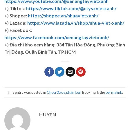
https://www.youtube.com/@xenangtayvietxanh
+) Tiktok:
https://www.tiktok.com/@ctysxvietxanh/
+) Shopee:
https://shopee.vn/nhuavietxanh/
+) Lazada:
https://www.lazada.vn/shop/nhua-viet-xanh/
+) Facebook:
https://www.facebook.com/xenangtayvietxanh/
+)
Địa chỉ kho xem hàng: 334 Tân Hòa Đông, Phường Bình
Trị Đông, Quận Bình Tân, TP.HCM
This entry was posted in
Chưa được phân loại
. Bookmark the
permalink
.
HUYEN