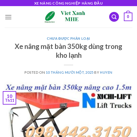
Skip
XE NÂNG CÔNG NGHIỆP HÀNG ĐẦU
to
0
content
CHƯA ĐƯỢC PHÂN LOẠI
Xe nâng mặt bàn 350kg dùng trong
kho lạnh
POSTED ON
10 THÁNG MƯỜI MỘT, 2025
BY
HUYEN
10
Th11