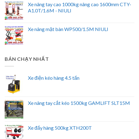
Xe nâng tay cao 1000kg nâng cao 1600mm CTY-
A1.0T/1.6M - NIULI
Xe nâng mặt bàn WP500/1.5M NIULI
BÁN CHẠY NHẤT
Xe điện kéo hàng 4.5 tấn
Xe nâng tay cắt kéo 1500kg GAMLIFT SLT15M
Xe đẩy hàng 500kg XTH200T