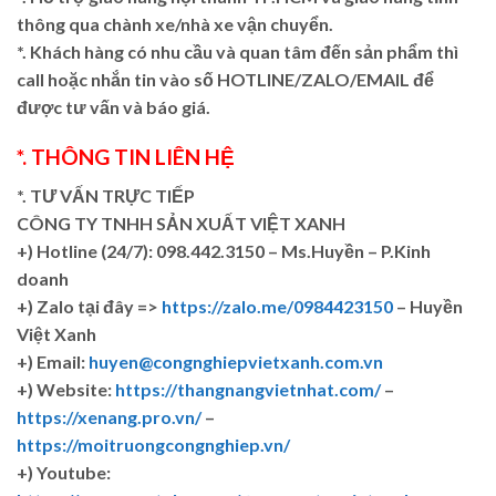
thông qua chành xe/nhà xe vận chuyển.
*. Khách hàng có nhu cầu và quan tâm đến sản phẩm thì
call hoặc nhắn tin vào số HOTLINE/ZALO/EMAIL để
được tư vấn và báo giá.
*. THÔNG TIN LIÊN HỆ
*. TƯ VẤN TRỰC TIẾP
CÔNG TY TNHH SẢN XUẤT VIỆT XANH
+)
Hotline (24/7): 098.442.3150 – Ms.Huyền – P.Kinh
doanh
+)
Zalo tại đây =>
https://zalo.me/0984423150
– Huyền
Việt Xanh
+) Email:
huyen@congnghiepvietxanh.com.vn
+) Website:
https://thangnangvietnhat.com/
–
https://xenang.pro.vn/
–
https://moitruongcongnghiep.vn/
+) Youtube: