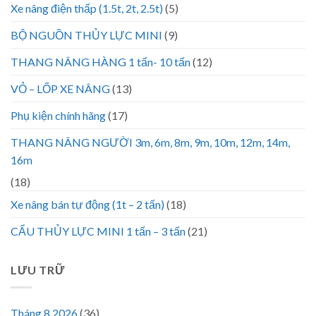
Xe nâng điện thấp (1.5t, 2t, 2.5t)
(5)
BỘ NGUỒN THỦY LỰC MINI
(9)
THANG NÂNG HÀNG 1 tấn- 10 tấn
(12)
VỎ – LỐP XE NÂNG
(13)
Phụ kiện chính hãng
(17)
THANG NÂNG NGƯỜI 3m, 6m, 8m, 9m, 10m, 12m, 14m,
16m
(18)
Xe nâng bán tự động (1t – 2 tấn)
(18)
CẨU THỦY LỰC MINI 1 tấn – 3 tấn
(21)
LƯU TRỮ
Tháng 8 2026
(36)