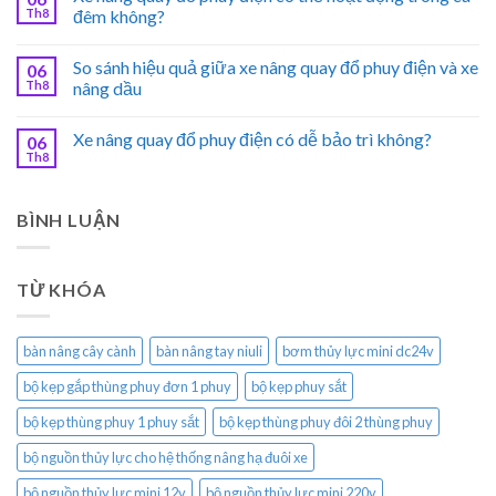
Th8
đêm không?
So sánh hiệu quả giữa xe nâng quay đổ phuy điện và xe
06
Th8
nâng dầu
Xe nâng quay đổ phuy điện có dễ bảo trì không?
06
Th8
BÌNH LUẬN
TỪ KHÓA
bàn nâng cây cành
bàn nâng tay niuli
bơm thủy lực mini dc24v
bộ kẹp gắp thùng phuy đơn 1 phuy
bộ kẹp phuy sắt
bộ kẹp thùng phuy 1 phuy sắt
bộ kẹp thùng phuy đôi 2 thùng phuy
bộ nguồn thủy lực cho hệ thống nâng hạ đuôi xe
bộ nguồn thủy lực mini 12v
bộ nguồn thủy lực mini 220v