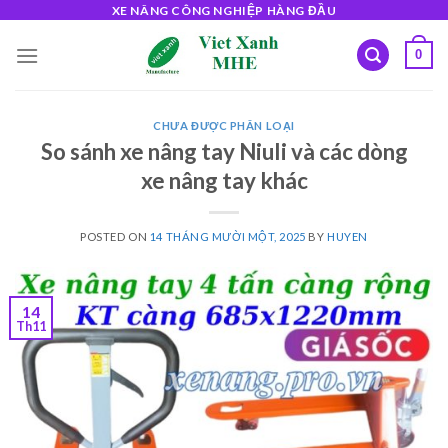
Skip
XE NÂNG CÔNG NGHIỆP HÀNG ĐẦU
to
0
content
CHƯA ĐƯỢC PHÂN LOẠI
So sánh xe nâng tay Niuli và các dòng
xe nâng tay khác
POSTED ON
14 THÁNG MƯỜI MỘT, 2025
BY
HUYEN
14
Th11