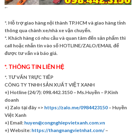
“`
*. Hỗ trợ giao hàng nội thành TP.HCM và giao hàng tỉnh
thông qua chành xe/nhà xe vận chuyển.
*. Khách hàng có nhu cầu và quan tâm đến sản phẩm thì
call hoặc nhắn tin vào số HOTLINE/ZALO/EMAIL để
được tư vấn và báo giá.
*. THÔNG TIN LIÊN HỆ
*. TƯ VẤN TRỰC TIẾP
CÔNG TY TNHH SẢN XUẤT VIỆT XANH
+)
Hotline (24/7): 098.442.3150 – Ms.Huyền – P.Kinh
doanh
+)
Zalo tại đây =>
https://zalo.me/0984423150
– Huyền
Việt Xanh
+) Email:
huyen@congnghiepvietxanh.com.vn
+) Website:
https://thangnangvietnhat.com/
–