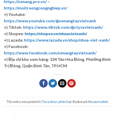
https://xenang.pro.vn/
–
https://moitruongcongnghiep.vn/
+) Youtube:
https://www.youtube.com/@xenangtayvietxanh
+) Tiktok:
https://www.tiktok.com/@ctysxvietxanh/
+) Shopee:
https://shopee.vn/nhuavietxanh/
+) Lazada:
https://www.lazada.vn/shop/nhua-viet-xanh/
+) Facebook:
https://www.facebook.com/xenangtayvietxanh/
+)
Địa chỉ kho xem hàng: 334 Tân Hòa Đông, Phường Bình
Trị Đông, Quận Bình Tân, TP.HCM
This entry was posted in
Chưa được phân loại
. Bookmark the
permalink
.