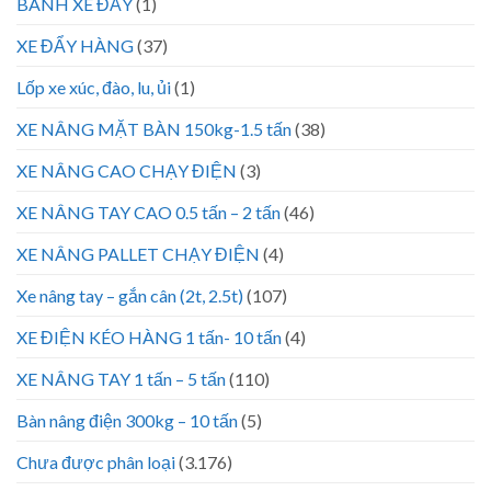
BÁNH XE ĐẨY
(1)
XE ĐẨY HÀNG
(37)
Lốp xe xúc, đào, lu, ủi
(1)
XE NÂNG MẶT BÀN 150kg-1.5 tấn
(38)
XE NÂNG CAO CHẠY ĐIỆN
(3)
XE NÂNG TAY CAO 0.5 tấn – 2 tấn
(46)
XE NÂNG PALLET CHẠY ĐIỆN
(4)
Xe nâng tay – gắn cân (2t, 2.5t)
(107)
XE ĐIỆN KÉO HÀNG 1 tấn- 10 tấn
(4)
XE NÂNG TAY 1 tấn – 5 tấn
(110)
Bàn nâng điện 300kg – 10 tấn
(5)
Chưa được phân loại
(3.176)