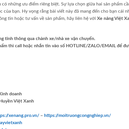
u có những ưu điểm riêng biệt. Sự lựa chọn giữa hai sản phẩm c
c của bạn. Hy vọng rằng bài viết này đã mang đến cho bạn cái n
ông tin hoặc tư vấn về sản phẩm, hãy liên hệ với
Xe nâng Việt X
ng tỉnh thông qua chành xe/nhà xe vận chuyển.
phẩm thì call hoặc nhắn tin vào số HOTLINE/ZALO/EMAIL để đ
.Kinh doanh
Huyền Việt Xanh
tps://xenang.pro.vn/
–
https://moitruongcongnghiep.vn/
ayvietxanh