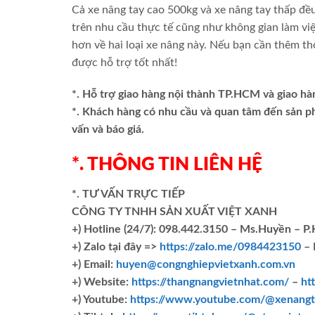
Cả xe nâng tay cao 500kg và xe nâng tay thấp đề
trên nhu cầu thực tế cũng như không gian làm việ
hơn về hai loại xe nâng này. Nếu bạn cần thêm th
được hỗ trợ tốt nhất!
*. Hỗ trợ giao hàng nội thành TP.HCM và giao hà
*. Khách hàng có nhu cầu và quan tâm đến sản 
vấn và báo giá.
*. THÔNG TIN LIÊN HỆ
*. TƯ VẤN TRỰC TIẾP
CÔNG TY TNHH SẢN XUẤT VIỆT XANH
+)
Hotline (24/7): 098.442.3150 – Ms.Huyền – P
+)
Zalo tại đây =>
https://zalo.me/0984423150
– 
+) Email:
huyen@congnghiepvietxanh.com.vn
+) Website:
https://thangnangvietnhat.com/
–
ht
+) Youtube:
https://www.youtube.com/@xenangt