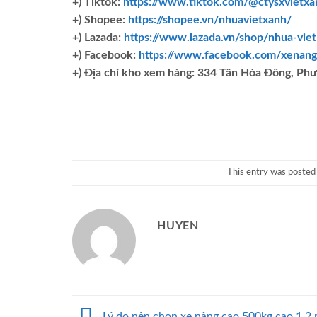
+) Tiktok:
https://www.tiktok.com/@ctysxvietxa
+) Shopee:
https://shopee.vn/nhuavietxanh/
+) Lazada:
https://www.lazada.vn/shop/nhua-vie
+) Facebook:
https://www.facebook.com/xenang
+)
Địa chỉ kho xem hàng: 334 Tân Hòa Đông, Ph
This entry was posted
HUYEN
Lý do nên chọn xe nâng cao 500kg cao 1.2