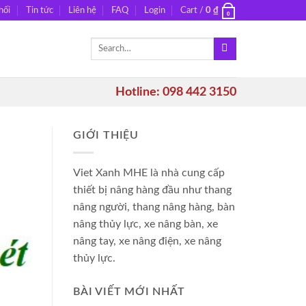
hối
Tin tức
Liên hệ
FAQ
Login
Cart /
0
₫
0
Search
for:
Hotline: 098 442 3150
GIỚI THIỆU
Viet Xanh MHE là nhà cung cấp
thiết bị nâng hàng đầu như thang
nâng người, thang nâng hàng, bàn
nâng thủy lực, xe nâng bàn, xe
nâng tay, xe nâng điện, xe nâng
thủy lực.
BÀI VIẾT MỚI NHẤT