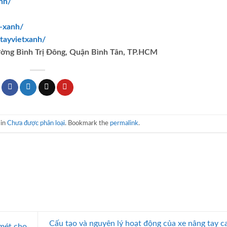
nh/
t-xanh/
tayvietxanh/
ường Bình Trị Đông, Quận Bình Tân, TP.HCM
 in
Chưa được phân loại
. Bookmark the
permalink
.
Cấu tạo và nguyên lý hoạt động của xe nâng tay c
 mét cho