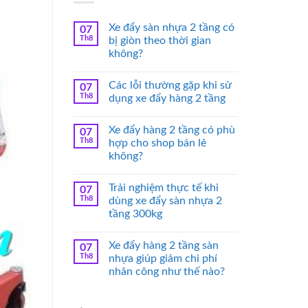
Xe đẩy sàn nhựa 2 tầng có
07
Th8
bị giòn theo thời gian
không?
Các lỗi thường gặp khi sử
07
Th8
dụng xe đẩy hàng 2 tầng
Xe đẩy hàng 2 tầng có phù
07
Th8
hợp cho shop bán lẻ
không?
Trải nghiệm thực tế khi
07
Th8
dùng xe đẩy sàn nhựa 2
tầng 300kg
Xe đẩy hàng 2 tầng sàn
07
Th8
nhựa giúp giảm chi phí
nhân công như thế nào?