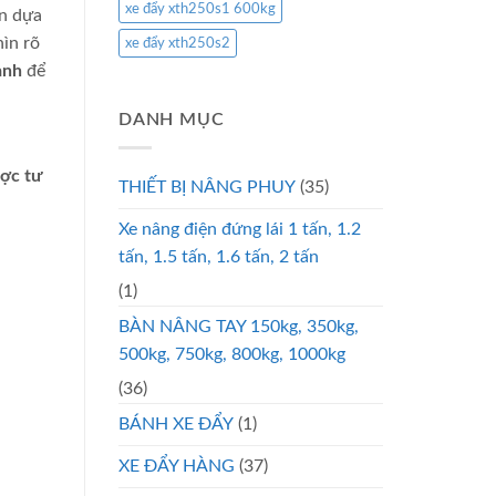
xe đẩy xth250s1 600kg
ần dựa
hìn rõ
xe đẩy xth250s2
anh
để
DANH MỤC
ược tư
THIẾT BỊ NÂNG PHUY
(35)
Xe nâng điện đứng lái 1 tấn, 1.2
tấn, 1.5 tấn, 1.6 tấn, 2 tấn
(1)
BÀN NÂNG TAY 150kg, 350kg,
500kg, 750kg, 800kg, 1000kg
(36)
BÁNH XE ĐẨY
(1)
XE ĐẨY HÀNG
(37)