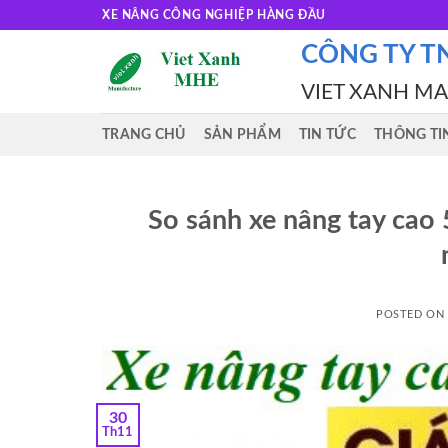
Skip
XE NÂNG CÔNG NGHIỆP HÀNG ĐẦU
to
CÔNG TY T
content
VIET XANH M
TRANG CHỦ
SẢN PHẨM
TIN TỨC
THÔNG TI
So sánh xe nâng tay cao 
POSTED ON
30
Th11