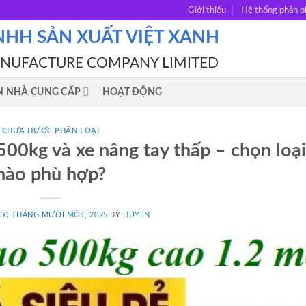
Giới thiệu
Hệ thống phân p
NHH SẢN XUẤT VIỆT XANH
ANUFACTURE COMPANY LIMITED
N NHÀ CUNG CẤP
HOẠT ĐỘNG
CHƯA ĐƯỢC PHÂN LOẠI
500kg và xe nâng tay thấp – chọn loại
nào phù hợp?
30 THÁNG MƯỜI MỘT, 2025
BY
HUYEN