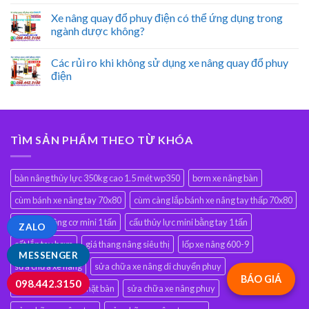
Xe nâng quay đổ phuy điện có thể ứng dụng trong
ngành dược không?
Các rủi ro khi không sử dụng xe nâng quay đổ phuy
điện
TÌM SẢN PHẨM THEO TỪ KHÓA
bàn nâng thủy lực 350kg cao 1.5 mét wp350
bơm xe nâng bàn
cùm bánh xe nâng tay 70x80
cùm càng lắp bánh xe nâng tay thấp 70x80
cẩu móc động cơ mini 1 tấn
cẩu thủy lực mini bằng tay 1 tấn
ZALO
cốt lắp tay bơm
giá thang nâng siêu thị
lốp xe nâng 600-9
MESSENGER
sửa chữa xe nâng
sửa chữa xe nâng di chuyển phuy
BÁO GIÁ
098.442.3150
sửa chữa xe nâng mặt bàn
sửa chữa xe nâng phuy