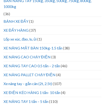
BÀN NÂNG TAY 150kg, 350kg, 500kg, 750kg, 800kg,
1000kg
(36)
BÁNH XE ĐẨY
(1)
XE ĐẨY HÀNG
(37)
Lốp xe xúc, đào, lu, ủi
(1)
XE NÂNG MẶT BÀN 150kg-1.5 tấn
(38)
XE NÂNG CAO CHẠY ĐIỆN
(3)
XE NÂNG TAY CAO 0.5 tấn – 2 tấn
(46)
XE NÂNG PALLET CHẠY ĐIỆN
(4)
Xe nâng tay – gắn cân (2t, 2.5t)
(107)
XE ĐIỆN KÉO HÀNG 1 tấn- 10 tấn
(4)
XE NÂNG TAY 1 tấn – 5 tấn
(110)