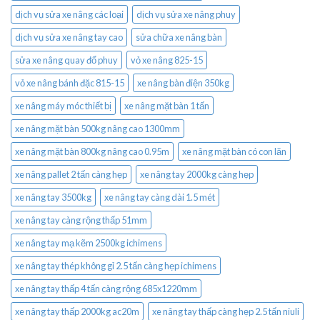
dịch vụ sửa xe nâng các loại
dịch vụ sửa xe nâng phuy
dịch vụ sửa xe nâng tay cao
sửa chữa xe nâng bàn
sửa xe nâng quay đổ phuy
vỏ xe nâng 825-15
vỏ xe nâng bánh đặc 815-15
xe nâng bàn điện 350kg
xe nâng máy móc thiết bị
xe nâng mặt bàn 1 tấn
xe nâng mặt bàn 500kg nâng cao 1300mm
xe nâng mặt bàn 800kg nâng cao 0.95m
xe nâng mặt bàn có con lăn
xe nâng pallet 2 tấn càng hẹp
xe nâng tay 2000kg càng hẹp
xe nâng tay 3500kg
xe nâng tay càng dài 1.5 mét
xe nâng tay càng rộng thấp 51mm
xe nâng tay mạ kẽm 2500kg ichimens
xe nâng tay thép không gỉ 2.5 tấn càng hẹp ichimens
xe nâng tay thấp 4 tấn càng rộng 685x1220mm
xe nâng tay thấp 2000kg ac20m
xe nâng tay thấp càng hẹp 2.5 tấn niuli