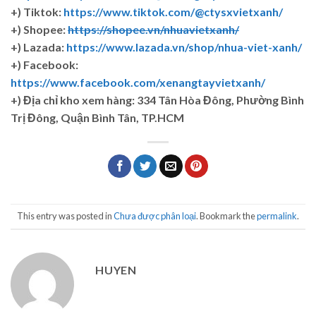
+) Tiktok:
https://www.tiktok.com/@ctysxvietxanh/
+) Shopee:
https://shopee.vn/nhuavietxanh/
+) Lazada:
https://www.lazada.vn/shop/nhua-viet-xanh/
+) Facebook:
https://www.facebook.com/xenangtayvietxanh/
+)
Địa chỉ kho xem hàng: 334 Tân Hòa Đông, Phường Bình
Trị Đông, Quận Bình Tân, TP.HCM
This entry was posted in
Chưa được phân loại
. Bookmark the
permalink
.
HUYEN