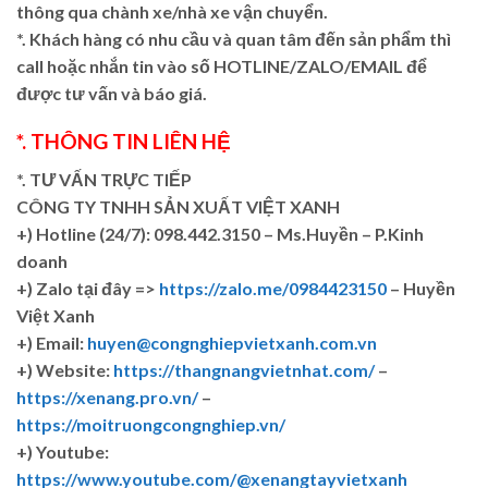
thông qua chành xe/nhà xe vận chuyển.
*. Khách hàng có nhu cầu và quan tâm đến sản phẩm thì
call hoặc nhắn tin vào số HOTLINE/ZALO/EMAIL để
được tư vấn và báo giá.
*. THÔNG TIN LIÊN HỆ
*. TƯ VẤN TRỰC TIẾP
CÔNG TY TNHH SẢN XUẤT VIỆT XANH
+)
Hotline (24/7): 098.442.3150 – Ms.Huyền – P.Kinh
doanh
+)
Zalo tại đây =>
https://zalo.me/0984423150
– Huyền
Việt Xanh
+) Email:
huyen@congnghiepvietxanh.com.vn
+) Website:
https://thangnangvietnhat.com/
–
https://xenang.pro.vn/
–
https://moitruongcongnghiep.vn/
+) Youtube:
https://www.youtube.com/@xenangtayvietxanh