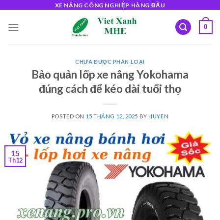
Skip
XE NÂNG CÔNG NGHIỆP HÀNG ĐẦU
to
0
content
CHƯA ĐƯỢC PHÂN LOẠI
Bảo quản lốp xe nâng Yokohama
đúng cách để kéo dài tuổi thọ
POSTED ON
15 THÁNG 12, 2025
BY
HUYEN
15
Th12