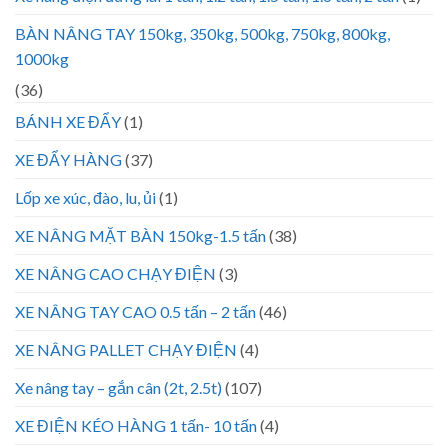
BÀN NÂNG TAY 150kg, 350kg, 500kg, 750kg, 800kg,
1000kg
(36)
BÁNH XE ĐẨY
(1)
XE ĐẨY HÀNG
(37)
Lốp xe xúc, đào, lu, ủi
(1)
XE NÂNG MẶT BÀN 150kg-1.5 tấn
(38)
XE NÂNG CAO CHẠY ĐIỆN
(3)
XE NÂNG TAY CAO 0.5 tấn – 2 tấn
(46)
XE NÂNG PALLET CHẠY ĐIỆN
(4)
Xe nâng tay – gắn cân (2t, 2.5t)
(107)
XE ĐIỆN KÉO HÀNG 1 tấn- 10 tấn
(4)