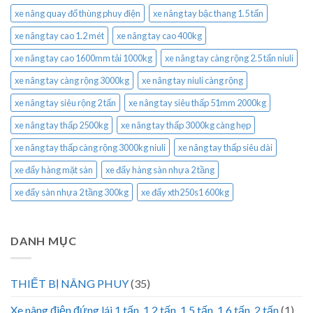
xe nâng quay đổ thùng phuy điện
xe nâng tay bậc thang 1.5 tấn
xe nâng tay cao 1.2 mét
xe nâng tay cao 400kg
xe nâng tay cao 1600mm tải 1000kg
xe nâng tay càng rộng 2.5 tấn niuli
xe nâng tay càng rộng 3000kg
xe nâng tay niuli càng rộng
xe nâng tay siêu rộng 2 tấn
xe nâng tay siêu thấp 51mm 2000kg
xe nâng tay thấp 2500kg
xe nâng tay thấp 3000kg càng hẹp
xe nâng tay thấp càng rộng 3000kg niuli
xe nâng tay thấp siêu dài
xe đẩy hàng mặt sàn
xe đẩy hàng sàn nhựa 2 tầng
xe đẩy sàn nhựa 2 tầng 300kg
xe đẩy xth250s1 600kg
DANH MỤC
THIẾT BỊ NÂNG PHUY
(35)
Xe nâng điện đứng lái 1 tấn, 1.2 tấn, 1.5 tấn, 1.6 tấn, 2 tấn
(1)