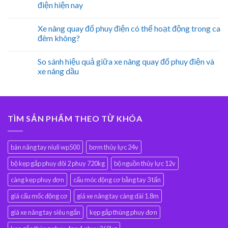
điện hiện nay
Xe nâng quay đổ phuy điện có thể hoạt động trong ca
đêm không?
So sánh hiệu quả giữa xe nâng quay đổ phuy điện và
xe nâng dầu
TÌM SẢN PHẨM THEO TỪ KHÓA
bàn nâng tay niuli wp500
bơm thủy lực 24v
bộ kẹp gắp phuy đôi 2 phuy 720kg
bộ nguồn thủy lực 12v
càng kẹp phuy đơn
cẩu móc động cơ bằng tay 3 tấn
giá cẩu mốc động cơ
giá xe nâng tay càng dài 1.8m
giá xe nâng tay siêu ngắn
kẹp gắp thùng phuy đơn