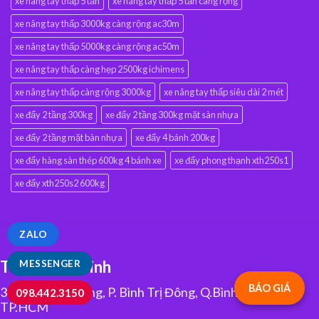
xe nâng tay thấp 5 tấn
xe nâng tay thấp 5 tấn càng rộng
xe nâng tay thấp 3000kg càng rộng ac30m
xe nâng tay thấp 5000kg càng rộng ac50m
xe nâng tay thấp càng hẹp 2500kg ichimens
xe nâng tay thấp càng rộng 3000kg
xe nâng tay thấp siêu dài 2 mét
xe đẩy 2 tầng 300kg
xe đẩy 2 tầng 300kg mặt sàn nhựa
xe đẩy 2 tầng mặt bàn nhựa
xe đẩy 4 bánh 200kg
xe đẩy hàng sàn thép 600kg 4 bánh xe
xe đẩy phong thạnh xth250s1
xe đẩy xth250s2 600kg
ZALO
TP.Hồ Chí Minh
MESSENGER
BÁO GIÁ
334 Tân Hòa Đông, P. Bình Trị Đông, Q.Bình Tân,
098.442.3150
TP.HCM