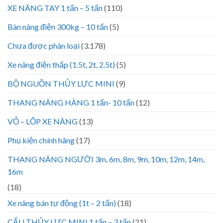
XE NÂNG TAY 1 tấn – 5 tấn
(110)
Bàn nâng điện 300kg – 10 tấn
(5)
Chưa được phân loại
(3.178)
Xe nâng điện thấp (1.5t, 2t, 2.5t)
(5)
BỘ NGUỒN THỦY LỰC MINI
(9)
THANG NÂNG HÀNG 1 tấn- 10 tấn
(12)
VỎ – LỐP XE NÂNG
(13)
Phụ kiện chính hãng
(17)
THANG NÂNG NGƯỜI 3m, 6m, 8m, 9m, 10m, 12m, 14m,
16m
(18)
Xe nâng bán tự động (1t – 2 tấn)
(18)
CẨU THỦY LỰC MINI 1 tấn – 3 tấn
(21)