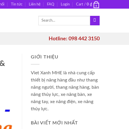
hối
Tin tức
Liên hệ
FAQ
Login
Cart /
0
₫
0
Search
for:
Hotline: 098 442 3150
GIỚI THIỆU
 &
Viet Xanh MHE là nhà cung cấp
thiết bị nâng hàng đầu như thang
nâng người, thang nâng hàng, bàn
nâng thủy lực, xe nâng bàn, xe
nâng tay, xe nâng điện, xe nâng
thủy lực.
BÀI VIẾT MỚI NHẤT