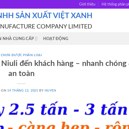
Giới thiệu
Hệ thống phân p
NHH SẢN XUẤT VIỆT XANH
ANUFACTURE COMPANY LIMITED
N NHÀ CUNG CẤP
HOẠT ĐỘNG
CHƯA ĐƯỢC PHÂN LOẠI
y Niuli đến khách hàng – nhanh chóng
an toàn
D ON
19 THÁNG 12, 2025
BY
HUYEN