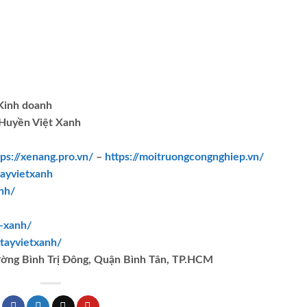
.Kinh doanh
Huyền Việt Xanh
tps://xenang.pro.vn/
–
https://moitruongcongnghiep.vn/
ayvietxanh
nh/
t-xanh/
tayvietxanh/
ường Bình Trị Đông, Quận Bình Tân, TP.HCM