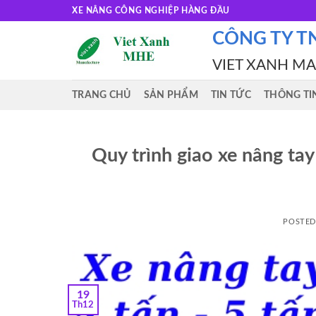
Skip
XE NÂNG CÔNG NGHIỆP HÀNG ĐẦU
to
CÔNG TY T
content
VIET XANH M
TRANG CHỦ
SẢN PHẨM
TIN TỨC
THÔNG TI
Quy trình giao xe nâng ta
POSTE
19
Th12