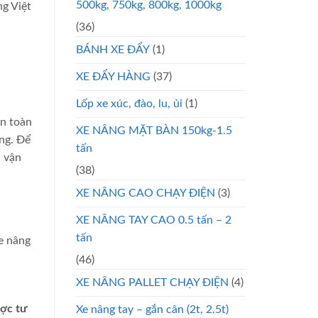
500kg, 750kg, 800kg, 1000kg
ng Việt
(36)
BÁNH XE ĐẨY
(1)
XE ĐẨY HÀNG
(37)
Lốp xe xúc, đào, lu, ủi
(1)
an toàn
XE NÂNG MẶT BÀN 150kg-1.5
ng. Để
tấn
h vận
(38)
XE NÂNG CAO CHẠY ĐIỆN
(3)
XE NÂNG TAY CAO 0.5 tấn – 2
tấn
Xe nâng
(46)
XE NÂNG PALLET CHẠY ĐIỆN
(4)
ược tư
Xe nâng tay – gắn cân (2t, 2.5t)