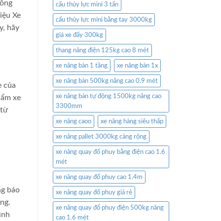
hông
cẩu thủy lực mini 3 tấn
iệu Xe
cẩu thủy lực mini bằng tay 3000kg
y, hãy
giá xe đẩy 300kg
thang nâng điện 125kg cao 8 mét
xe nâng bàn 1 tầng
xe nâng bàn 1x
xe nâng bàn 500kg nâng cao 0.9 mét
e của
xe nâng bán tự động 1500kg nâng cao
hẩm xe
3300mm
 từ
xe nâng caoo
xe nâng hàng siêu thấp
xe nâng pallet 3000kg càng rộng
xe nâng quay đổ phuy bằng điện cao 1.6
mét
xe nâng quay đổ phuy cao 1.4m
ng báo
xe nâng quay đổ phuy giá rẻ
ng.
xe nâng quay đổ phuy điện 500kg nâng
ình
cao 1.6 mét