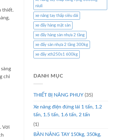
niuli
 thiết.
xe nâng tay thấp siêu dài
hàng,
xe đẩy hàng mặt sàn
xe đẩy hàng sàn nhựa 2 tầng
xe đẩy sàn nhựa 2 tầng 300kg
xe đẩy xth250s1 600kg
 sàng
DANH MỤC
g chỉ
THIẾT BỊ NÂNG PHUY
(35)
Xe nâng điện đứng lái 1 tấn, 1.2
tấn, 1.5 tấn, 1.6 tấn, 2 tấn
(1)
. Với
BÀN NÂNG TAY 150kg, 350kg,
ch