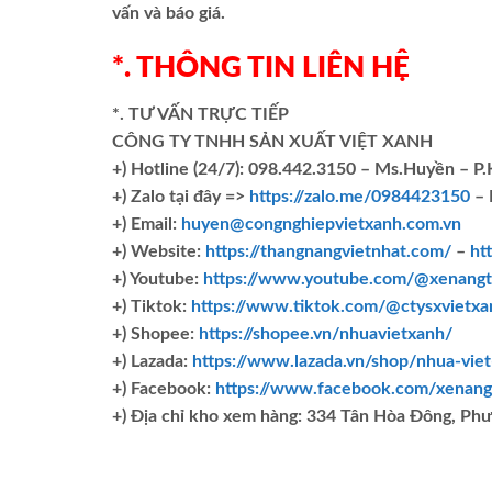
vấn và báo giá.
*. THÔNG TIN LIÊN HỆ
*. TƯ VẤN TRỰC TIẾP
CÔNG TY TNHH SẢN XUẤT VIỆT XANH
+)
Hotline (24/7): 098.442.3150 – Ms.Huyền – P
+)
Zalo tại đây =>
https://zalo.me/0984423150
– 
+) Email:
huyen@congnghiepvietxanh.com.vn
+) Website:
https://thangnangvietnhat.com/
–
ht
+) Youtube:
https://www.youtube.com/@xenangt
+) Tiktok:
https://www.tiktok.com/@ctysxvietxa
+) Shopee:
https://shopee.vn/nhuavietxanh/
+) Lazada:
https://www.lazada.vn/shop/nhua-vie
+) Facebook:
https://www.facebook.com/xenang
+)
Địa chỉ kho xem hàng: 334 Tân Hòa Đông, Ph