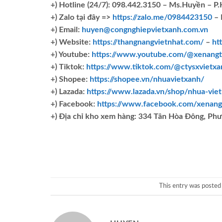
+)
Hotline (24/7): 098.442.3150 – Ms.Huyền – P
+)
Zalo tại đây =>
https://zalo.me/0984423150
– 
+) Email:
huyen@congnghiepvietxanh.com.vn
+) Website:
https://thangnangvietnhat.com/
–
ht
+) Youtube:
https://www.youtube.com/@xenangt
+) Tiktok:
https://www.tiktok.com/@ctysxvietxa
+) Shopee:
https://shopee.vn/nhuavietxanh/
+) Lazada:
https://www.lazada.vn/shop/nhua-vie
+) Facebook:
https://www.facebook.com/xenang
+)
Địa chỉ kho xem hàng: 334 Tân Hòa Đông, Ph
This entry was posted