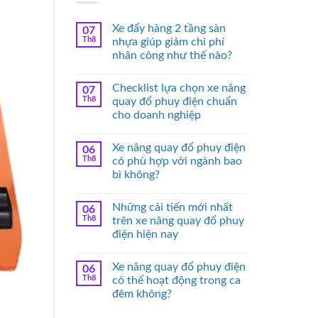
Xe đẩy hàng 2 tầng sàn
07
Th8
nhựa giúp giảm chi phí
nhân công như thế nào?
Checklist lựa chọn xe nâng
07
Th8
quay đổ phuy điện chuẩn
cho doanh nghiệp
Xe nâng quay đổ phuy điện
06
Th8
có phù hợp với ngành bao
bì không?
Những cải tiến mới nhất
06
Th8
trên xe nâng quay đổ phuy
điện hiện nay
Xe nâng quay đổ phuy điện
06
Th8
có thể hoạt động trong ca
đêm không?