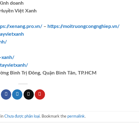
.Kinh doanh
Huyền Việt Xanh
tps://xenang.pro.vn/
–
https://moitruongcongnghiep.vn/
ayvietxanh
nh/
t-xanh/
tayvietxanh/
ường Bình Trị Đông, Quận Bình Tân, TP.HCM
 in
Chưa được phân loại
. Bookmark the
permalink
.