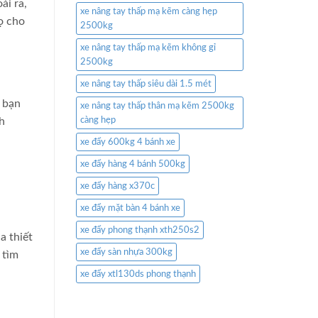
ài ra,
xe nâng tay thấp mạ kẽm càng hẹp
ọ cho
2500kg
xe nâng tay thấp mạ kẽm không gỉ
2500kg
xe nâng tay thấp siêu dài 1.5 mét
p bạn
xe nâng tay thấp thân mạ kẽm 2500kg
càng hẹp
h
xe đẩy 600kg 4 bánh xe
xe đẩy hàng 4 bánh 500kg
xe đẩy hàng x370c
xe đẩy mặt bàn 4 bánh xe
xe đẩy phong thạnh xth250s2
a thiết
xe đẩy sàn nhựa 300kg
 tìm
xe đẩy xtl130ds phong thạnh