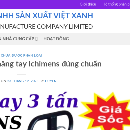
Giới thiệu
Hệ thống phân p
NHH SẢN XUẤT VIỆT XANH
ANUFACTURE COMPANY LIMITED
N NHÀ CUNG CẤP
HOẠT ĐỘNG
CHƯA ĐƯỢC PHÂN LOẠI
nâng tay Ichimens đúng chuẩn
D ON
23 THÁNG 12, 2025
BY
HUYEN