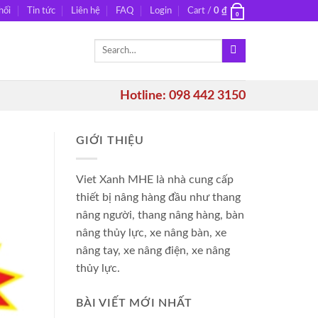
hối
Tin tức
Liên hệ
FAQ
Login
Cart /
0
₫
0
Search
for:
Hotline: 098 442 3150
GIỚI THIỆU
Viet Xanh MHE là nhà cung cấp
thiết bị nâng hàng đầu như thang
nâng người, thang nâng hàng, bàn
nâng thủy lực, xe nâng bàn, xe
nâng tay, xe nâng điện, xe nâng
thủy lực.
BÀI VIẾT MỚI NHẤT