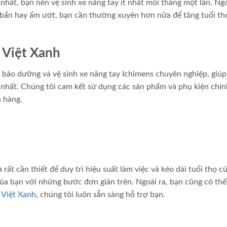
nhất, bạn nên vệ sinh xe nâng tay ít nhất mỗi tháng một lần. Ngo
 bẩn hay ẩm ướt, bạn cần thường xuyên hơn nữa để tăng tuổi th
 Việt Xanh
ụ bảo dưỡng và vệ sinh xe nâng tay Ichimens chuyên nghiệp, giú
ốt nhất. Chúng tôi cam kết sử dụng các sản phẩm và phụ kiện chín
 hàng.
rất cần thiết để duy trì hiệu suất làm việc và kéo dài tuổi thọ củ
ủa bạn với những bước đơn giản trên. Ngoài ra, bạn cũng có thể
 Việt Xanh
, chúng tôi luôn sẵn sàng hỗ trợ bạn.