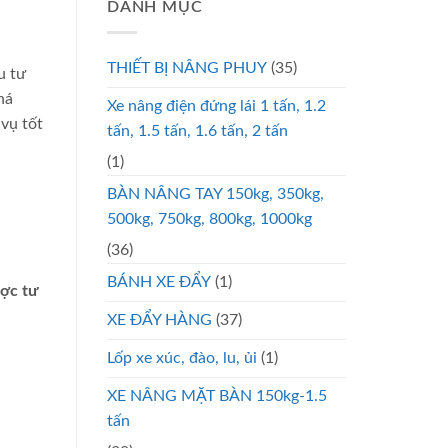
DANH MỤC
THIẾT BỊ NÂNG PHUY
(35)
u tư
há
Xe nâng điện đứng lái 1 tấn, 1.2
vụ tốt
tấn, 1.5 tấn, 1.6 tấn, 2 tấn
(1)
BÀN NÂNG TAY 150kg, 350kg,
500kg, 750kg, 800kg, 1000kg
(36)
BÁNH XE ĐẨY
(1)
ược tư
XE ĐẨY HÀNG
(37)
Lốp xe xúc, đào, lu, ủi
(1)
XE NÂNG MẶT BÀN 150kg-1.5
tấn