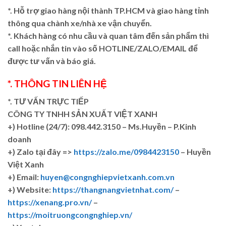
*. Hỗ trợ giao hàng nội thành TP.HCM và giao hàng tỉnh
thông qua chành xe/nhà xe vận chuyển.
*. Khách hàng có nhu cầu và quan tâm đến sản phẩm thì
call hoặc nhắn tin vào số HOTLINE/ZALO/EMAIL để
được tư vấn và báo giá.
*. THÔNG TIN LIÊN HỆ
*. TƯ VẤN TRỰC TIẾP
CÔNG TY TNHH SẢN XUẤT VIỆT XANH
+)
Hotline (24/7): 098.442.3150 – Ms.Huyền – P.Kinh
doanh
+)
Zalo tại đây =>
https://zalo.me/0984423150
– Huyền
Việt Xanh
+) Email:
huyen@congnghiepvietxanh.com.vn
+) Website:
https://thangnangvietnhat.com/
–
https://xenang.pro.vn/
–
https://moitruongcongnghiep.vn/