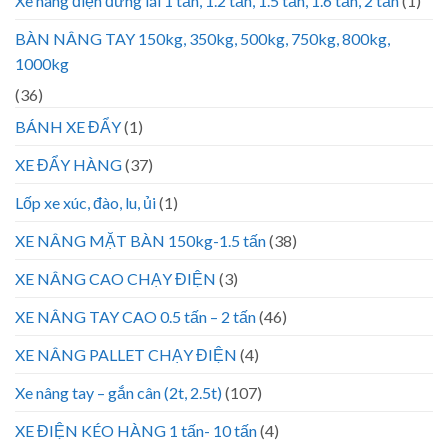
Xe nâng điện đứng lái 1 tấn, 1.2 tấn, 1.5 tấn, 1.6 tấn, 2 tấn
(1)
BÀN NÂNG TAY 150kg, 350kg, 500kg, 750kg, 800kg,
1000kg
(36)
BÁNH XE ĐẨY
(1)
XE ĐẨY HÀNG
(37)
Lốp xe xúc, đào, lu, ủi
(1)
XE NÂNG MẶT BÀN 150kg-1.5 tấn
(38)
XE NÂNG CAO CHẠY ĐIỆN
(3)
XE NÂNG TAY CAO 0.5 tấn – 2 tấn
(46)
XE NÂNG PALLET CHẠY ĐIỆN
(4)
Xe nâng tay – gắn cân (2t, 2.5t)
(107)
XE ĐIỆN KÉO HÀNG 1 tấn- 10 tấn
(4)