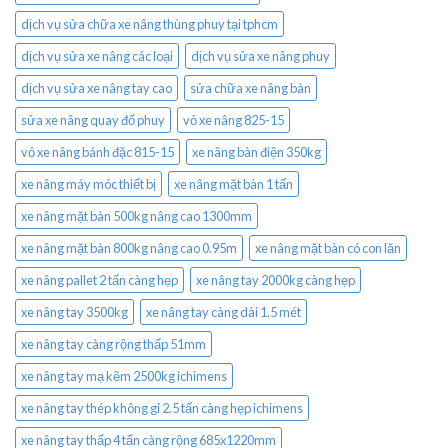
dịch vụ sửa chữa xe nâng thùng phuy tại tphcm
dịch vụ sửa xe nâng các loại
dịch vụ sửa xe nâng phuy
dịch vụ sửa xe nâng tay cao
sửa chữa xe nâng bàn
sửa xe nâng quay đổ phuy
vỏ xe nâng 825-15
vỏ xe nâng bánh đặc 815-15
xe nâng bàn điện 350kg
xe nâng máy móc thiết bị
xe nâng mặt bàn 1 tấn
xe nâng mặt bàn 500kg nâng cao 1300mm
xe nâng mặt bàn 800kg nâng cao 0.95m
xe nâng mặt bàn có con lăn
xe nâng pallet 2 tấn càng hẹp
xe nâng tay 2000kg càng hẹp
xe nâng tay 3500kg
xe nâng tay càng dài 1.5 mét
xe nâng tay càng rộng thấp 51mm
xe nâng tay mạ kẽm 2500kg ichimens
xe nâng tay thép không gỉ 2.5 tấn càng hẹp ichimens
xe nâng tay thấp 4 tấn càng rộng 685x1220mm