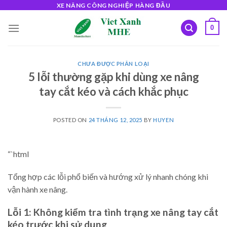
Skip
XE NÂNG CÔNG NGHIỆP HÀNG ĐẦU
to
0
content
CHƯA ĐƯỢC PHÂN LOẠI
5 lỗi thường gặp khi dùng xe nâng
tay cắt kéo và cách khắc phục
POSTED ON
24 THÁNG 12, 2025
BY
HUYEN
“`html
Tổng hợp các lỗi phổ biến và hướng xử lý nhanh chóng khi
vận hành xe nâng.
Lỗi 1: Không kiểm tra tình trạng xe nâng tay cắt
kéo trước khi sử dụng