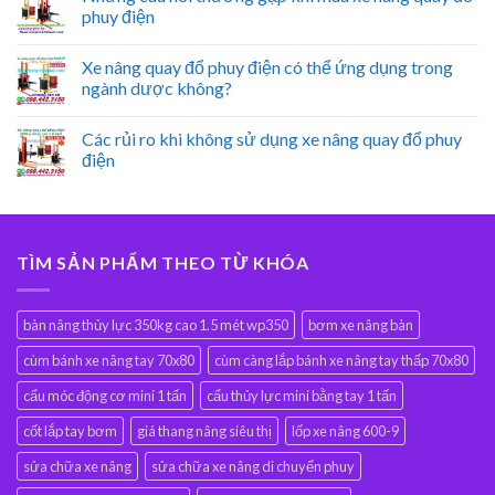
phuy điện
Xe nâng quay đổ phuy điện có thể ứng dụng trong
ngành dược không?
Các rủi ro khi không sử dụng xe nâng quay đổ phuy
điện
TÌM SẢN PHẨM THEO TỪ KHÓA
bàn nâng thủy lực 350kg cao 1.5 mét wp350
bơm xe nâng bàn
cùm bánh xe nâng tay 70x80
cùm càng lắp bánh xe nâng tay thấp 70x80
cẩu móc động cơ mini 1 tấn
cẩu thủy lực mini bằng tay 1 tấn
cốt lắp tay bơm
giá thang nâng siêu thị
lốp xe nâng 600-9
sửa chữa xe nâng
sửa chữa xe nâng di chuyển phuy