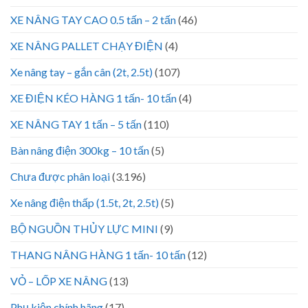
XE NÂNG TAY CAO 0.5 tấn – 2 tấn
(46)
XE NÂNG PALLET CHẠY ĐIỆN
(4)
Xe nâng tay – gắn cân (2t, 2.5t)
(107)
XE ĐIỆN KÉO HÀNG 1 tấn- 10 tấn
(4)
XE NÂNG TAY 1 tấn – 5 tấn
(110)
Bàn nâng điện 300kg – 10 tấn
(5)
Chưa được phân loại
(3.196)
Xe nâng điện thấp (1.5t, 2t, 2.5t)
(5)
BỘ NGUỒN THỦY LỰC MINI
(9)
THANG NÂNG HÀNG 1 tấn- 10 tấn
(12)
VỎ – LỐP XE NÂNG
(13)
Phụ kiện chính hãng
(17)