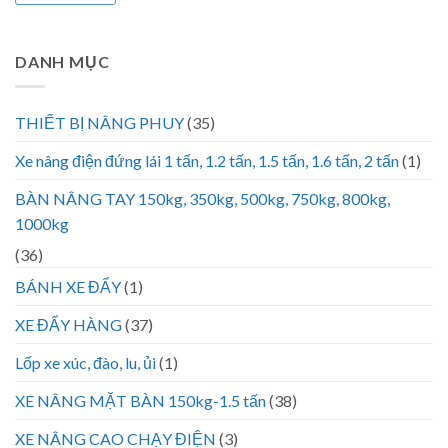
DANH MỤC
THIẾT BỊ NÂNG PHUY
(35)
Xe nâng điện đứng lái 1 tấn, 1.2 tấn, 1.5 tấn, 1.6 tấn, 2 tấn
(1)
BÀN NÂNG TAY 150kg, 350kg, 500kg, 750kg, 800kg,
1000kg
(36)
BÁNH XE ĐẨY
(1)
XE ĐẨY HÀNG
(37)
Lốp xe xúc, đào, lu, ủi
(1)
XE NÂNG MẶT BÀN 150kg-1.5 tấn
(38)
XE NÂNG CAO CHẠY ĐIỆN
(3)