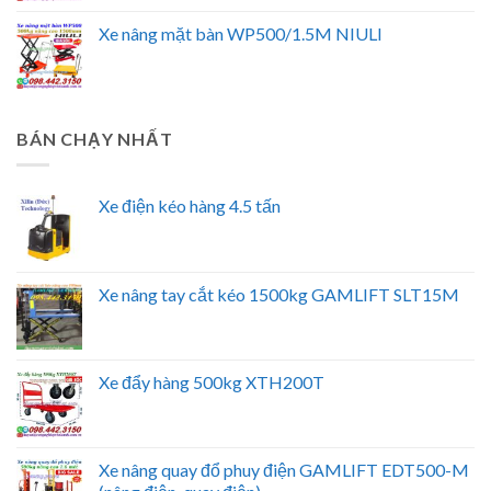
Xe nâng mặt bàn WP500/1.5M NIULI
BÁN CHẠY NHẤT
Xe điện kéo hàng 4.5 tấn
Xe nâng tay cắt kéo 1500kg GAMLIFT SLT15M
Xe đẩy hàng 500kg XTH200T
Xe nâng quay đổ phuy điện GAMLIFT EDT500-M