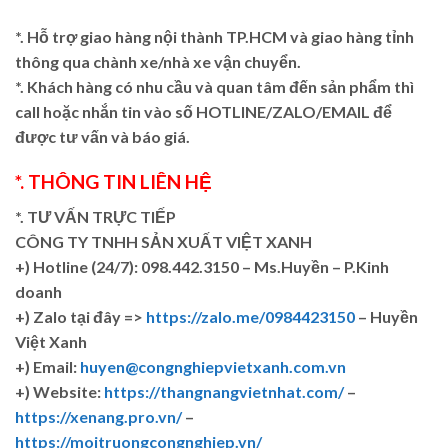
*. Hỗ trợ giao hàng nội thành TP.HCM và giao hàng tỉnh
thông qua chành xe/nhà xe vận chuyển.
*. Khách hàng có nhu cầu và quan tâm đến sản phẩm thì
call hoặc nhắn tin vào số HOTLINE/ZALO/EMAIL để
được tư vấn và báo giá.
*. THÔNG TIN LIÊN HỆ
*. TƯ VẤN TRỰC TIẾP
CÔNG TY TNHH SẢN XUẤT VIỆT XANH
+)
Hotline (24/7): 098.442.3150 – Ms.Huyền – P.Kinh
doanh
+)
Zalo tại đây =>
https://zalo.me/0984423150
– Huyền
Việt Xanh
+) Email:
huyen@congnghiepvietxanh.com.vn
+) Website:
https://thangnangvietnhat.com/
–
https://xenang.pro.vn/
–
https://moitruongcongnghiep.vn/