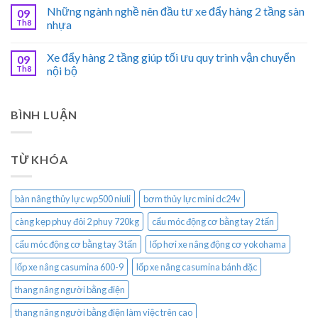
Những ngành nghề nên đầu tư xe đẩy hàng 2 tầng sàn
09
Th8
nhựa
Xe đẩy hàng 2 tầng giúp tối ưu quy trình vận chuyển
09
Th8
nội bộ
BÌNH LUẬN
TỪ KHÓA
bàn nâng thủy lực wp500 niuli
bơm thủy lực mini dc24v
càng kẹp phuy đôi 2 phuy 720kg
cẩu móc động cơ bằng tay 2 tấn
cẩu móc động cơ bằng tay 3 tấn
lốp hơi xe nâng động cơ yokohama
lốp xe nâng casumina 600-9
lốp xe nâng casumina bánh đặc
thang nâng người bằng điện
thang nâng người bằng điện làm việc trên cao