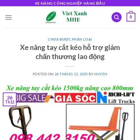
Skip
XE NÂNG CÔNG NGHIỆP HÀNG ĐẦU
to
0
content
CHƯA ĐƯỢC PHÂN LOẠI
Xe nâng tay cắt kéo hỗ trợ giảm
chấn thương lao động
POSTED ON
26 THÁNG 12, 2025
BY
HUYEN
26
Th12