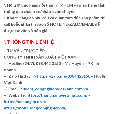
*. Hỗ trợ giao hàng nội thành TP.HCM và giao hàng tỉnh
thông qua chành xe/nhà xe vận chuyển.
*. Khách hàng có nhu cầu và quan tâm đến sản phẩm thì
call hoặc nhắn tin vào số HOTLINE/ZALO/EMAIL để
được tư vấn và báo giá.
*. THÔNG TIN LIÊN HỆ
*. TƯ VẤN TRỰC TIẾP
CÔNG TY TNHH SẢN XUẤT VIỆT XANH
+)
Hotline (24/7): 098.442.3150 – Ms.Huyền – P.Kinh
doanh
+)
Zalo tại đây =>
https://zalo.me/0984423150
– Huyền
Việt Xanh
+) Email:
huyen@congnghiepvietxanh.com.vn
+) Website:
https://thangnangvietnhat.com/
–
https://xenang.pro.vn/
–
https://moitruongcongnghiep.vn/