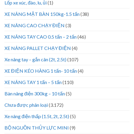
Lốp xe xúc, đào, lu, ủi
(1)
XE NÂNG MẶT BÀN 150kg-1.5 tấn
(38)
XE NÂNG CAO CHẠY ĐIỆN
(3)
XE NÂNG TAY CAO 0.5 tấn – 2 tấn
(46)
XE NÂNG PALLET CHẠY ĐIỆN
(4)
Xe nâng tay – gắn cân (2t, 2.5t)
(107)
XE ĐIỆN KÉO HÀNG 1 tấn- 10 tấn
(4)
XE NÂNG TAY 1 tấn – 5 tấn
(110)
Bàn nâng điện 300kg – 10 tấn
(5)
Chưa được phân loại
(3.172)
Xe nâng điện thấp (1.5t, 2t, 2.5t)
(5)
BỘ NGUỒN THỦY LỰC MINI
(9)