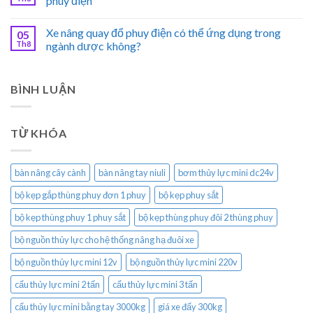
phuy điện
Xe nâng quay đổ phuy điện có thể ứng dụng trong
05
Th8
ngành dược không?
BÌNH LUẬN
TỪ KHÓA
bàn nâng cây cành
bàn nâng tay niuli
bơm thủy lực mini dc24v
bộ kẹp gắp thùng phuy đơn 1 phuy
bộ kẹp phuy sắt
bộ kẹp thùng phuy 1 phuy sắt
bộ kẹp thùng phuy đôi 2 thùng phuy
bộ nguồn thủy lực cho hệ thống nâng hạ đuôi xe
bộ nguồn thủy lực mini 12v
bộ nguồn thủy lực mini 220v
cẩu thủy lực mini 2 tấn
cẩu thủy lực mini 3 tấn
cẩu thủy lực mini bằng tay 3000kg
giá xe đẩy 300kg