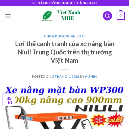
Skip
XE NÂNG CÔNG NGHIỆP HÀNG ĐẦU
to
0
content
CHƯA ĐƯỢC PHÂN LOẠI
Lợi thế cạnh tranh của xe nâng bàn
Niuli Trung Quốc trên thị trường
Việt Nam
POSTED ON
5 THÁNG 1, 2026
BY
HUYEN
05
Th1