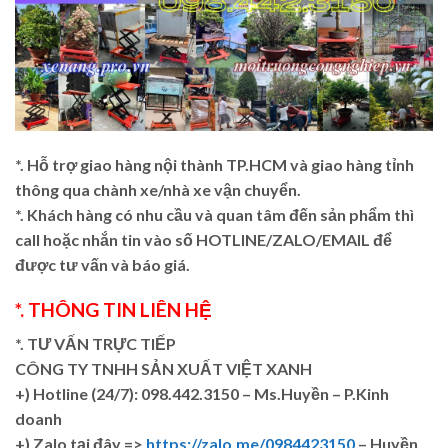
*. Hỗ trợ giao hàng nội thành TP.HCM và giao hàng tỉnh
thông qua chành xe/nhà xe vận chuyển.
*. Khách hàng có nhu cầu và quan tâm đến sản phẩm thì
call hoặc nhắn tin vào số HOTLINE/ZALO/EMAIL để
được tư vấn và báo giá.
*. THÔNG TIN LIÊN HỆ
*. TƯ VẤN TRỰC TIẾP
CÔNG TY TNHH SẢN XUẤT VIỆT XANH
+)
Hotline (24/7): 098.442.3150 – Ms.Huyền – P.Kinh
doanh
+)
Zalo tại đây =>
https://zalo.me/0984423150
– Huyền