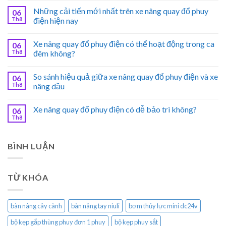
Những cải tiến mới nhất trên xe nâng quay đổ phuy
06
Th8
điện hiện nay
Xe nâng quay đổ phuy điện có thể hoạt động trong ca
06
Th8
đêm không?
So sánh hiệu quả giữa xe nâng quay đổ phuy điện và xe
06
Th8
nâng dầu
Xe nâng quay đổ phuy điện có dễ bảo trì không?
06
Th8
BÌNH LUẬN
TỪ KHÓA
bàn nâng cây cành
bàn nâng tay niuli
bơm thủy lực mini dc24v
bộ kẹp gắp thùng phuy đơn 1 phuy
bộ kẹp phuy sắt