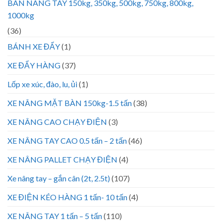
BÀN NÂNG TAY 150kg, 350kg, 500kg, 750kg, 800kg,
1000kg
(36)
BÁNH XE ĐẨY
(1)
XE ĐẨY HÀNG
(37)
Lốp xe xúc, đào, lu, ủi
(1)
XE NÂNG MẶT BÀN 150kg-1.5 tấn
(38)
XE NÂNG CAO CHẠY ĐIỆN
(3)
XE NÂNG TAY CAO 0.5 tấn – 2 tấn
(46)
XE NÂNG PALLET CHẠY ĐIỆN
(4)
Xe nâng tay – gắn cân (2t, 2.5t)
(107)
XE ĐIỆN KÉO HÀNG 1 tấn- 10 tấn
(4)
XE NÂNG TAY 1 tấn – 5 tấn
(110)