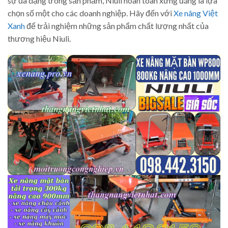
sự đa dạng trong sản phẩm, Niuli hoàn toàn xứng đáng là lựa
chọn số một cho các doanh nghiệp. Hãy đến với
Xe nâng Việt
Xanh
để trải nghiệm những sản phẩm chất lượng nhất của
thương hiệu Niuli.