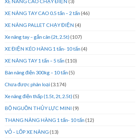
XE NÂNG CAO CHẠY ĐIỆN
(3)
XE NÂNG TAY CAO 0.5 tấn – 2 tấn
(46)
XE NÂNG PALLET CHẠY ĐIỆN
(4)
Xe nâng tay – gắn cân (2t, 2.5t)
(107)
XE ĐIỆN KÉO HÀNG 1 tấn- 10 tấn
(4)
XE NÂNG TAY 1 tấn – 5 tấn
(110)
Bàn nâng điện 300kg – 10 tấn
(5)
Chưa được phân loại
(3.174)
Xe nâng điện thấp (1.5t, 2t, 2.5t)
(5)
BỘ NGUỒN THỦY LỰC MINI
(9)
THANG NÂNG HÀNG 1 tấn- 10 tấn
(12)
VỎ – LỐP XE NÂNG
(13)