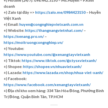
+)
Hotline (24/7): 098.442.3150 – Ms.Huyền – P.Kinh
doanh
+)
Zalo tại đây =>
https://zalo.me/0984423150
– Huyền
Việt Xanh
+) Email:
huyen@congnghiepvietxanh.com.vn
+) Website:
https://thangnangvietnhat.com/
–
https://xenang.pro.vn/
–
https://moitruongcongnghiep.vn/
+) Youtube:
https://www.youtube.com/@xenangtayvietxanh
+) Tiktok:
https://www.tiktok.com/@ctysxvietxanh/
+) Shopee:
https://shopee.vn/nhuavietxanh/
+) Lazada:
https://www.lazada.vn/shop/nhua-viet-xanh/
+) Facebook:
https://www.facebook.com/xenangtayvietxanh/
+)
Địa chỉ kho xem hàng: 334 Tân Hòa Đông, Phường Bình
Trị Đông, Quận Bình Tân, TP.HCM