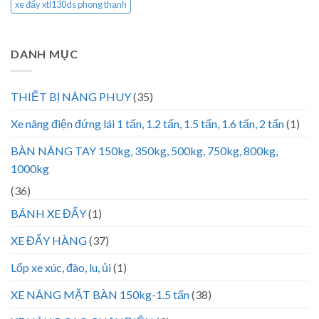
xe đẩy xtl130ds phong thạnh
DANH MỤC
THIẾT BỊ NÂNG PHUY
(35)
Xe nâng điện đứng lái 1 tấn, 1.2 tấn, 1.5 tấn, 1.6 tấn, 2 tấn
(1)
BÀN NÂNG TAY 150kg, 350kg, 500kg, 750kg, 800kg,
1000kg
(36)
BÁNH XE ĐẨY
(1)
XE ĐẨY HÀNG
(37)
Lốp xe xúc, đào, lu, ủi
(1)
XE NÂNG MẶT BÀN 150kg-1.5 tấn
(38)