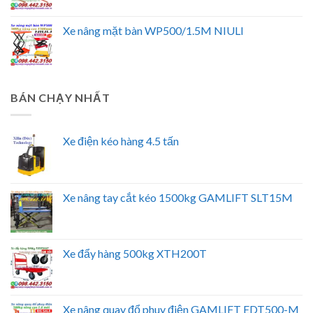
Xe nâng mặt bàn WP500/1.5M NIULI
BÁN CHẠY NHẤT
Xe điện kéo hàng 4.5 tấn
Xe nâng tay cắt kéo 1500kg GAMLIFT SLT15M
Xe đẩy hàng 500kg XTH200T
Xe nâng quay đổ phuy điện GAMLIFT EDT500-M