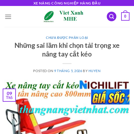
Skip
XE NÂNG CÔNG NGHIỆP HÀNG ĐẦU
to
0
content
CHƯA ĐƯỢC PHÂN LOẠI
Những sai lầm khi chọn tải trọng xe
nâng tay cắt kéo
POSTED ON
9 THÁNG 5, 2026
BY
HUYEN
09
Th5