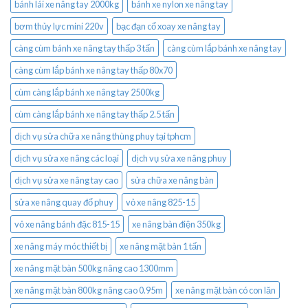
bánh lái xe nâng tay 2000kg
bánh xe nylon xe nâng tay
bơm thủy lực mini 220v
bạc đạn cổ xoay xe nâng tay
càng cùm bánh xe nâng tay thấp 3 tấn
càng cùm lắp bánh xe nâng tay
càng cùm lắp bánh xe nâng tay thấp 80x70
cùm càng lắp bánh xe nâng tay 2500kg
cùm càng lắp bánh xe nâng tay thấp 2.5 tấn
dịch vụ sửa chữa xe nâng thùng phuy tại tphcm
dịch vụ sửa xe nâng các loại
dịch vụ sửa xe nâng phuy
dịch vụ sửa xe nâng tay cao
sửa chữa xe nâng bàn
sửa xe nâng quay đổ phuy
vỏ xe nâng 825-15
vỏ xe nâng bánh đặc 815-15
xe nâng bàn điện 350kg
xe nâng máy móc thiết bị
xe nâng mặt bàn 1 tấn
xe nâng mặt bàn 500kg nâng cao 1300mm
xe nâng mặt bàn 800kg nâng cao 0.95m
xe nâng mặt bàn có con lăn