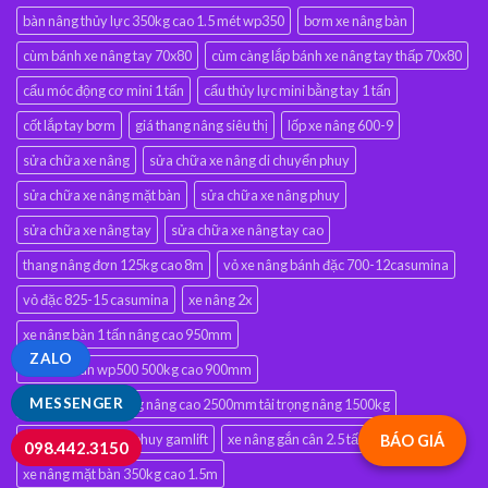
bàn nâng thủy lực 350kg cao 1.5 mét wp350
bơm xe nâng bàn
cùm bánh xe nâng tay 70x80
cùm càng lắp bánh xe nâng tay thấp 70x80
cẩu móc động cơ mini 1 tấn
cẩu thủy lực mini bằng tay 1 tấn
cốt lắp tay bơm
giá thang nâng siêu thị
lốp xe nâng 600-9
sửa chữa xe nâng
sửa chữa xe nâng di chuyển phuy
sửa chữa xe nâng mặt bàn
sửa chữa xe nâng phuy
sửa chữa xe nâng tay
sửa chữa xe nâng tay cao
thang nâng đơn 125kg cao 8m
vỏ xe nâng bánh đặc 700-12casumina
vỏ đặc 825-15 casumina
xe nâng 2x
xe nâng bàn 1 tấn nâng cao 950mm
ZALO
xe nâng bàn wp500 500kg cao 900mm
MESSENGER
xe nâng bán tự động nâng cao 2500mm tải trọng nâng 1500kg
xe nâng di chuyển phuy gamlift
xe nâng gắn cân 2.5 tấn
BÁO GIÁ
098.442.3150
xe nâng mặt bàn 350kg cao 1.5m