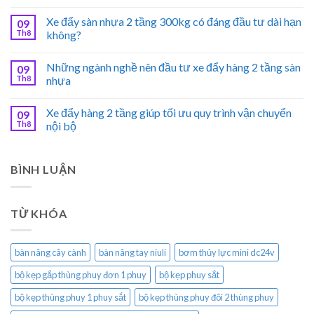
Xe đẩy sàn nhựa 2 tầng 300kg có đáng đầu tư dài hạn
09
Th8
không?
Những ngành nghề nên đầu tư xe đẩy hàng 2 tầng sàn
09
Th8
nhựa
Xe đẩy hàng 2 tầng giúp tối ưu quy trình vận chuyển
09
Th8
nội bộ
BÌNH LUẬN
TỪ KHÓA
bàn nâng cây cành
bàn nâng tay niuli
bơm thủy lực mini dc24v
bộ kẹp gắp thùng phuy đơn 1 phuy
bộ kẹp phuy sắt
bộ kẹp thùng phuy 1 phuy sắt
bộ kẹp thùng phuy đôi 2 thùng phuy