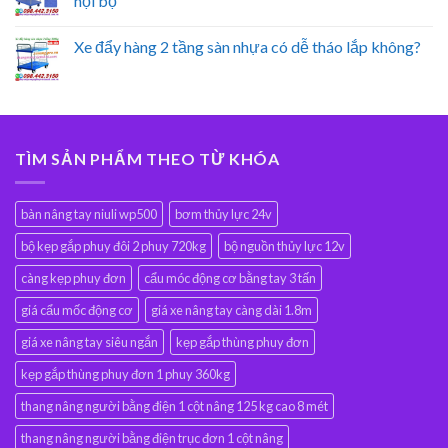
nội bộ
Xe đẩy hàng 2 tầng sàn nhựa có dễ tháo lắp không?
TÌM SẢN PHẨM THEO TỪ KHÓA
bàn nâng tay niuli wp500
bơm thủy lực 24v
bộ kẹp gắp phuy đôi 2 phuy 720kg
bộ nguồn thủy lực 12v
càng kẹp phuy đơn
cẩu móc động cơ bằng tay 3 tấn
giá cẩu mốc động cơ
giá xe nâng tay càng dài 1.8m
giá xe nâng tay siêu ngắn
kẹp gắp thùng phuy đơn
kẹp gắp thùng phuy đơn 1 phuy 360kg
thang nâng người bằng điện 1 cột nâng 125 kg cao 8 mét
thang nâng người bằng điện trục đơn 1 cột nâng