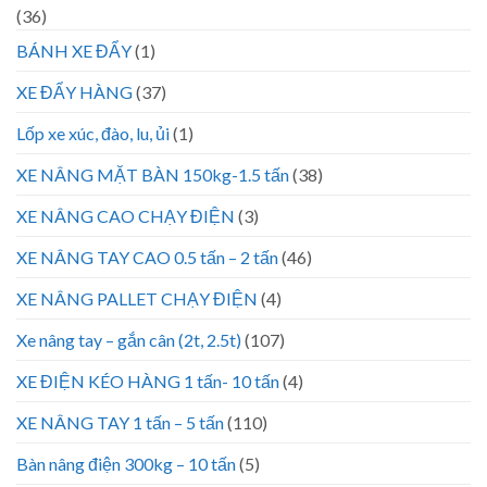
(36)
BÁNH XE ĐẨY
(1)
XE ĐẨY HÀNG
(37)
Lốp xe xúc, đào, lu, ủi
(1)
XE NÂNG MẶT BÀN 150kg-1.5 tấn
(38)
XE NÂNG CAO CHẠY ĐIỆN
(3)
XE NÂNG TAY CAO 0.5 tấn – 2 tấn
(46)
XE NÂNG PALLET CHẠY ĐIỆN
(4)
Xe nâng tay – gắn cân (2t, 2.5t)
(107)
XE ĐIỆN KÉO HÀNG 1 tấn- 10 tấn
(4)
XE NÂNG TAY 1 tấn – 5 tấn
(110)
Bàn nâng điện 300kg – 10 tấn
(5)