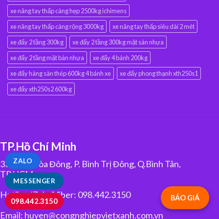
xe nâng tay thấp càng hẹp 2500kg ichimens
xe nâng tay thấp càng rộng 3000kg
xe nâng tay thấp siêu dài 2 mét
xe đẩy 2 tầng 300kg
xe đẩy 2 tầng 300kg mặt sàn nhựa
xe đẩy 2 tầng mặt bàn nhựa
xe đẩy 4 bánh 200kg
xe đẩy hàng sàn thép 600kg 4 bánh xe
xe đẩy phong thạnh xth250s1
xe đẩy xth250s2 600kg
TP.Hồ Chí Minh
ZALO
334 Tân Hòa Đông, P. Bình Trị Đông, Q.Bình Tân,
TP.HCM
MESSENGER
Hotline/Zalo/Viber: 098.442.3150
BÁO GIÁ
098.442.3150
Email: huyen@congnghiepvietxanh.com.vn