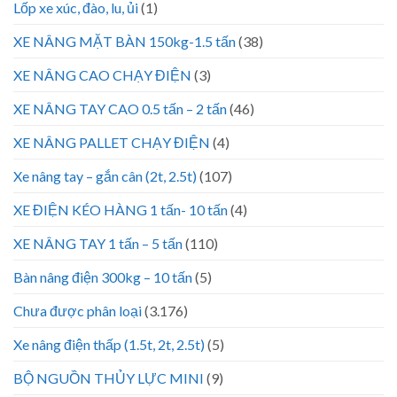
Lốp xe xúc, đào, lu, ủi
(1)
XE NÂNG MẶT BÀN 150kg-1.5 tấn
(38)
XE NÂNG CAO CHẠY ĐIỆN
(3)
XE NÂNG TAY CAO 0.5 tấn – 2 tấn
(46)
XE NÂNG PALLET CHẠY ĐIỆN
(4)
Xe nâng tay – gắn cân (2t, 2.5t)
(107)
XE ĐIỆN KÉO HÀNG 1 tấn- 10 tấn
(4)
XE NÂNG TAY 1 tấn – 5 tấn
(110)
Bàn nâng điện 300kg – 10 tấn
(5)
Chưa được phân loại
(3.176)
Xe nâng điện thấp (1.5t, 2t, 2.5t)
(5)
BỘ NGUỒN THỦY LỰC MINI
(9)