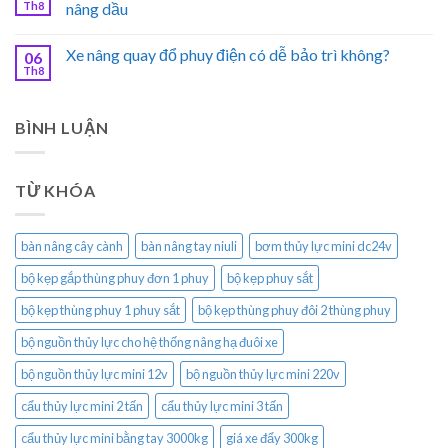
Th8
nâng dầu
Xe nâng quay đổ phuy điện có dễ bảo trì không?
06
Th8
BÌNH LUẬN
TỪ KHÓA
bàn nâng cây cành
bàn nâng tay niuli
bơm thủy lực mini dc24v
bộ kẹp gắp thùng phuy đơn 1 phuy
bộ kẹp phuy sắt
bộ kẹp thùng phuy 1 phuy sắt
bộ kẹp thùng phuy đôi 2 thùng phuy
bộ nguồn thủy lực cho hệ thống nâng hạ đuôi xe
bộ nguồn thủy lực mini 12v
bộ nguồn thủy lực mini 220v
cẩu thủy lực mini 2 tấn
cẩu thủy lực mini 3 tấn
cẩu thủy lực mini bằng tay 3000kg
giá xe đẩy 300kg