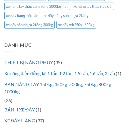
xe nâng tay thấp càng rộng 3000kg niuli
xe nâng tay thấp siêu dài
xe đẩy hàng mặt sàn
xe đẩy hàng sàn nhựa 2 tầng
xe đẩy sàn nhựa 2 tầng 300kg
xe đẩy xth250s1 600kg
DANH MỤC
THIẾT BỊ NÂNG PHUY
(35)
Xe nâng điện đứng lái 1 tấn, 1.2 tấn, 1.5 tấn, 1.6 tấn, 2 tấn
(1)
BÀN NÂNG TAY 150kg, 350kg, 500kg, 750kg, 800kg,
1000kg
(36)
BÁNH XE ĐẨY
(1)
XE ĐẨY HÀNG
(37)