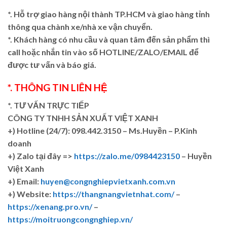
*. Hỗ trợ giao hàng nội thành TP.HCM và giao hàng tỉnh
thông qua chành xe/nhà xe vận chuyển.
*. Khách hàng có nhu cầu và quan tâm đến sản phẩm thì
call hoặc nhắn tin vào số HOTLINE/ZALO/EMAIL để
được tư vấn và báo giá.
*. THÔNG TIN LIÊN HỆ
*. TƯ VẤN TRỰC TIẾP
CÔNG TY TNHH SẢN XUẤT VIỆT XANH
+)
Hotline (24/7): 098.442.3150 – Ms.Huyền – P.Kinh
doanh
+)
Zalo tại đây =>
https://zalo.me/0984423150
– Huyền
Việt Xanh
+) Email:
huyen@congnghiepvietxanh.com.vn
+) Website:
https://thangnangvietnhat.com/
–
https://xenang.pro.vn/
–
https://moitruongcongnghiep.vn/