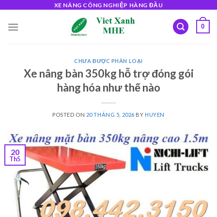
Skip
XE NÂNG CÔNG NGHIỆP HÀNG ĐẦU
to
0
content
CHƯA ĐƯỢC PHÂN LOẠI
Xe nâng bàn 350kg hỗ trợ đóng gói
hàng hóa như thế nào
POSTED ON
20 THÁNG 5, 2026
BY
HUYEN
20
Th5