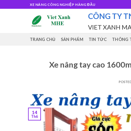
Skip
XE NÂNG CÔNG NGHIỆP HÀNG ĐẦU
to
CÔNG TY T
content
VIET XANH M
TRANG CHỦ
SẢN PHẨM
TIN TỨC
THÔNG T
Xe nâng tay cao 1600m
POSTE
14
Th6