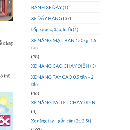
BÁNH XE ĐẨY
(1)
XE ĐẨY HÀNG
(37)
Lốp xe xúc, đào, lu, ủi
(1)
XE NÂNG MẶT BÀN 150kg-1.5
dễ dàng
tấn
(38)
XE NÂNG CAO CHẠY ĐIỆN
(3)
có thể
XE NÂNG TAY CAO 0.5 tấn – 2
tấn
(46)
XE NÂNG PALLET CHẠY ĐIỆN
(4)
Xe nâng tay – gắn cân (2t, 2.5t)
(107)