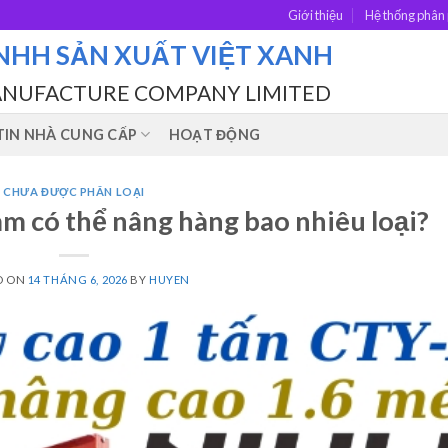
Giới thiệu
Hệ thống phân 
NHH SẢN XUẤT VIỆT XANH
ANUFACTURE COMPANY LIMITED
IN NHÀ CUNG CẤP
HOẠT ĐỘNG
CHƯA ĐƯỢC PHÂN LOẠI
m có thể nâng hàng bao nhiêu loại?
D ON
14 THÁNG 6, 2026
BY
HUYEN