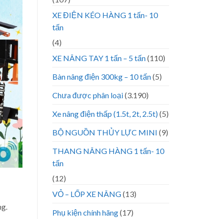
XE ĐIỆN KÉO HÀNG 1 tấn- 10
tấn
(4)
XE NÂNG TAY 1 tấn – 5 tấn
(110)
Bàn nâng điện 300kg – 10 tấn
(5)
Chưa được phân loại
(3.190)
Xe nâng điện thấp (1.5t, 2t, 2.5t)
(5)
BỘ NGUỒN THỦY LỰC MINI
(9)
THANG NÂNG HÀNG 1 tấn- 10
tấn
(12)
VỎ – LỐP XE NÂNG
(13)
ng.
Phụ kiện chính hãng
(17)