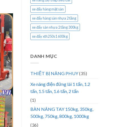
xe nâng tay thấp siêu dài
xe đẩy hàng mặt sàn
xe đẩy hàng sàn nhựa 2 tầng
xe đẩy sàn nhựa 2 tầng 300kg
xe đẩy xth250s1 600kg
DANH MỤC
THIẾT BỊ NÂNG PHUY
(35)
Xe nâng điện đứng lái 1 tấn, 1.2
tấn, 1.5 tấn, 1.6 tấn, 2 tấn
(1)
BÀN NÂNG TAY 150kg, 350kg,
500kg, 750kg, 800kg, 1000kg
(36)