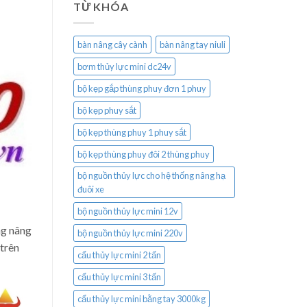
TỪ KHÓA
bàn nâng cây cành
bàn nâng tay niuli
bơm thủy lực mini dc24v
bộ kẹp gắp thùng phuy đơn 1 phuy
bộ kẹp phuy sắt
bộ kẹp thùng phuy 1 phuy sắt
bộ kẹp thùng phuy đôi 2 thùng phuy
bộ nguồn thủy lực cho hệ thống nâng hạ
đuôi xe
bộ nguồn thủy lực mini 12v
ng nâng
bộ nguồn thủy lực mini 220v
 trên
cẩu thủy lực mini 2 tấn
cẩu thủy lực mini 3 tấn
cẩu thủy lực mini bằng tay 3000kg