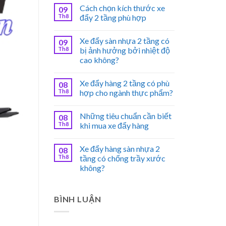
Cách chọn kích thước xe
09
Th8
đẩy 2 tầng phù hợp
Xe đẩy sàn nhựa 2 tầng có
09
Th8
bị ảnh hưởng bởi nhiệt độ
cao không?
Xe đẩy hàng 2 tầng có phù
08
Th8
hợp cho ngành thực phẩm?
Những tiêu chuẩn cần biết
08
Th8
khi mua xe đẩy hàng
Xe đẩy hàng sàn nhựa 2
08
Th8
tầng có chống trầy xước
không?
BÌNH LUẬN