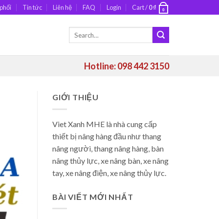
phối
Tin tức
Liên hệ
FAQ
Login
Cart /
0
₫
0
Search
for:
Hotline: 098 442 3150
GIỚI THIỆU
Viet Xanh MHE là nhà cung cấp
thiết bị nâng hàng đầu như thang
nâng người, thang nâng hàng, bàn
nâng thủy lực, xe nâng bàn, xe nâng
tay, xe nâng điện, xe nâng thủy lực.
BÀI VIẾT MỚI NHẤT