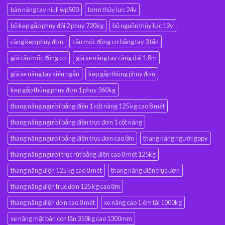
bàn nâng tay niuli wp500
bơm thủy lực 24v
bộ kẹp gắp phuy đôi 2 phuy 720kg
bộ nguồn thủy lực 12v
càng kẹp phuy đơn
cẩu móc động cơ bằng tay 3 tấn
giá cẩu mốc động cơ
giá xe nâng tay càng dài 1.8m
giá xe nâng tay siêu ngắn
kẹp gắp thùng phuy đơn
kẹp gắp thùng phuy đơn 1 phuy 360kg
thang nâng người bằng điện 1 cột nâng 125 kg cao 8 mét
thang nâng người bằng điện trục đơn 1 cột nâng
thang nâng người bằng điện trục đơn cao 8m
thang nâng người gopy
thang nâng người trục rút bằng điện cao 8 mét 125kg
thang nâng điện 125 kg cao 8 mét
thang nâng điện trục đơn
thang nâng điện trục đơn 125 kg cao 8m
thang nâng điện đơn cao 8 mét
xe nâng cao 1.6m tải 1000kg
xe nâng mặt bàn con lăn 350kg cao 1300mm