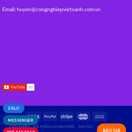
Email: huyen@congnghiepvietxanh.com.vn
ZALO
MESSENGER
GIỚI THIỆU
HỆ THỐNG PHÂN PHỐI
TIN TỨC
LIÊN HỆ
FAQ
BÁO GIÁ