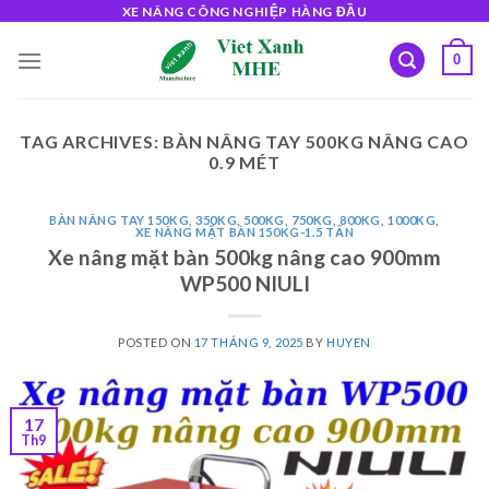
Skip
XE NÂNG CÔNG NGHIỆP HÀNG ĐẦU
to
0
content
TAG ARCHIVES:
BÀN NÂNG TAY 500KG NÂNG CAO
0.9 MÉT
BÀN NÂNG TAY 150KG, 350KG, 500KG, 750KG, 800KG, 1000KG
,
XE NÂNG MẶT BÀN 150KG-1.5 TẤN
Xe nâng mặt bàn 500kg nâng cao 900mm
WP500 NIULI
POSTED ON
17 THÁNG 9, 2025
BY
HUYEN
17
Th9