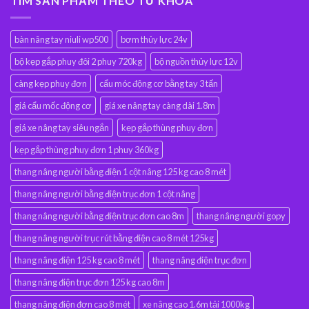
TÌM SẢN PHẨM THEO TỪ KHÓA
bàn nâng tay niuli wp500
bơm thủy lực 24v
bộ kẹp gắp phuy đôi 2 phuy 720kg
bộ nguồn thủy lực 12v
càng kẹp phuy đơn
cẩu móc động cơ bằng tay 3 tấn
giá cẩu mốc động cơ
giá xe nâng tay càng dài 1.8m
giá xe nâng tay siêu ngắn
kẹp gắp thùng phuy đơn
kẹp gắp thùng phuy đơn 1 phuy 360kg
thang nâng người bằng điện 1 cột nâng 125 kg cao 8 mét
thang nâng người bằng điện trục đơn 1 cột nâng
thang nâng người bằng điện trục đơn cao 8m
thang nâng người gopy
thang nâng người trục rút bằng điện cao 8 mét 125kg
thang nâng điện 125 kg cao 8 mét
thang nâng điện trục đơn
thang nâng điện trục đơn 125 kg cao 8m
thang nâng điện đơn cao 8 mét
xe nâng cao 1.6m tải 1000kg