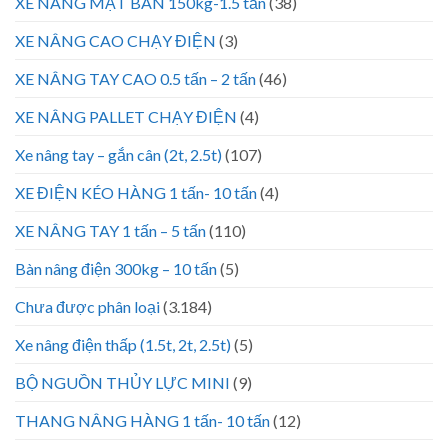
XE NÂNG MẶT BÀN 150kg-1.5 tấn
(38)
XE NÂNG CAO CHẠY ĐIỆN
(3)
XE NÂNG TAY CAO 0.5 tấn – 2 tấn
(46)
XE NÂNG PALLET CHẠY ĐIỆN
(4)
Xe nâng tay – gắn cân (2t, 2.5t)
(107)
XE ĐIỆN KÉO HÀNG 1 tấn- 10 tấn
(4)
XE NÂNG TAY 1 tấn – 5 tấn
(110)
Bàn nâng điện 300kg – 10 tấn
(5)
Chưa được phân loại
(3.184)
Xe nâng điện thấp (1.5t, 2t, 2.5t)
(5)
BỘ NGUỒN THỦY LỰC MINI
(9)
THANG NÂNG HÀNG 1 tấn- 10 tấn
(12)