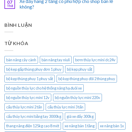
Xe đẩy hàng 2 tầng có phù hợp cho shop bán lẻ
07
Th8
không?
BÌNH LUẬN
TỪ KHÓA
bàn nâng cây cành
bàn nâng tay niuli
bơm thủy lực mini dc24v
bộ kẹp gắp thùng phuy đơn 1 phuy
bộ kẹp phuy sắt
bộ kẹp thùng phuy 1 phuy sắt
bộ kẹp thùng phuy đôi 2 thùng phuy
bộ nguồn thủy lực cho hệ thống nâng hạ đuôi xe
bộ nguồn thủy lực mini 12v
bộ nguồn thủy lực mini 220v
cẩu thủy lực mini 2 tấn
cẩu thủy lực mini 3 tấn
cẩu thủy lực mini bằng tay 3000kg
giá xe đẩy 300kg
thang nâng điện 125kg cao 8 mét
xe nâng bàn 1 tầng
xe nâng bàn 1x