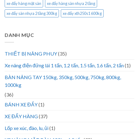
xe đẩy hàng mặt sàn
xe đẩy hàng sàn nhựa 2 tầng
xe đẩy sàn nhựa 2 tầng 300kg
xe đẩy xth250s1 600kg
DANH MỤC
THIẾT BỊ NÂNG PHUY
(35)
Xe nâng điện đứng lái 1 tấn, 1.2 tấn, 1.5 tấn, 1.6 tấn, 2 tấn
(1)
BÀN NÂNG TAY 150kg, 350kg, 500kg, 750kg, 800kg,
1000kg
(36)
BÁNH XE ĐẨY
(1)
XE ĐẨY HÀNG
(37)
Lốp xe xúc, đào, lu, ủi
(1)