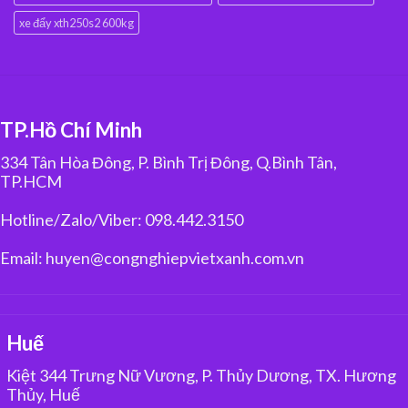
xe đẩy xth250s2 600kg
TP.Hồ Chí Minh
334 Tân Hòa Đông, P. Bình Trị Đông, Q.Bình Tân,
TP.HCM
Hotline/Zalo/Viber: 098.442.3150
Email: huyen@congnghiepvietxanh.com.vn
Huế
Kiệt 344 Trưng Nữ Vương, P. Thủy Dương, TX. Hương
Thủy, Huế