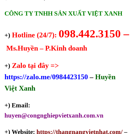
CÔNG TY TNHH SẢN XUẤT VIỆT XANH
098.442.3150 –
Hotline (24/7):
+)
Ms.Huyền – P.Kinh doanh
Zalo tại đây =>
+)
https://zalo.me/0984423150
–
Huyền
Việt Xanh
+) Email:
huyen@congnghiepvietxanh.com.vn
+) Website:
https://thangnangvietnhat.com/
–