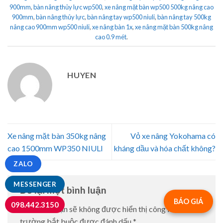
900mm
,
bàn nâng thủy lực wp500
,
xe nâng mặt bàn wp500 500kg nâng cao
900mm
,
bàn nâng thủy lực
,
bàn nâng tay wp500 niuli
,
bàn nâng tay 500kg
nâng cao 900mm wp500 niuli
,
xe nâng bàn 1x
,
xe nâng mặt bàn 500kg nâng
cao 0.9 mét
.
HUYEN
Xe nâng mặt bàn 350kg nâng
Vỏ xe nâng Yokohama có
cao 1500mm WP350 NIULI
kháng dầu và hóa chất không?
ZALO
MESSENGER
Để lại một bình luận
BÁO GIÁ
098.442.3150
Email của bạn sẽ không được hiển thị công khai.
Các
trường bắt buộc được đánh dấu
*