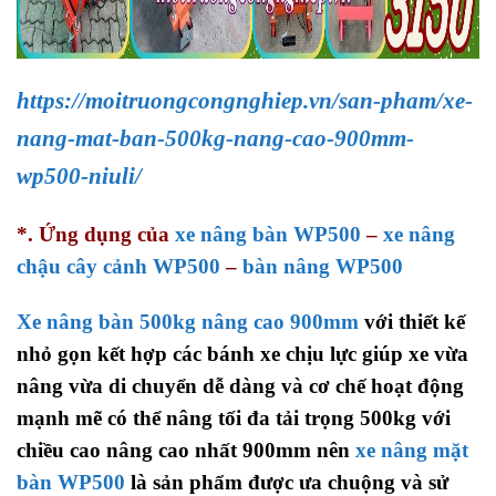
https://moitruongcongnghiep.vn/san-pham/xe-
nang-mat-ban-500kg-nang-cao-900mm-
wp500-niuli/
*. Ứng dụng của
xe nâng bàn WP500
–
xe nâng
chậu cây cảnh WP500
–
bàn nâng WP500
Xe nâng bàn 500kg nâng cao 900mm
với thiết kế
nhỏ gọn kết hợp các bánh xe chịu lực giúp xe vừa
nâng vừa di chuyển dễ dàng và cơ chế hoạt động
mạnh mẽ có thể nâng tối đa tải trọng 500kg với
chiều cao nâng cao nhất 900mm nên
xe nâng mặt
bàn WP500
là sản phẩm được ưa chuộng và sử