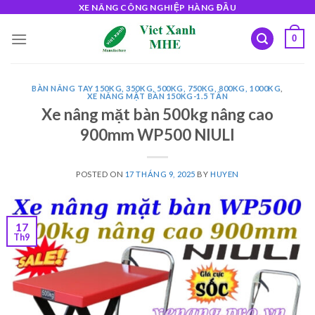
Skip
XE NÂNG CÔNG NGHIỆP HÀNG ĐẦU
to
0
content
BÀN NÂNG TAY 150KG, 350KG, 500KG, 750KG, 800KG, 1000KG
,
XE NÂNG MẶT BÀN 150KG-1.5 TẤN
Xe nâng mặt bàn 500kg nâng cao
900mm WP500 NIULI
POSTED ON
17 THÁNG 9, 2025
BY
HUYEN
17
Th9