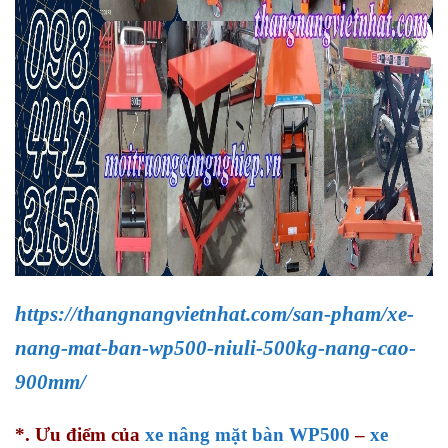
https://thangnangvietnhat.com/san-pham/xe-
nang-mat-ban-wp500-niuli-500kg-nang-cao-
900mm/
*. Ưu điểm của
xe nâng mặt bàn WP500
–
xe