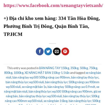
https://www.facebook.com/xenangtayvietxanh/
+)
Địa chỉ kho xem hàng: 334 Tân Hòa Đông,
Phường Bình Trị Đông, Quận Bình Tân,
TP.HCM
This entry was posted in
BÀN NÂNG TAY 150kg, 350kg, 500kg, 750kg,
800kg, 1000kg
,
XE NÂNG MẶT BÀN 150kg-1.5 tấn
and tagged
xe nâng bàn
niuli
,
bàn nâng tay wp500 500kg nâng cao 900mm
,
bàn nâng tay thủy lực
,
bàn nâng thủy lực wp500 niuli
,
bàn nâng thủy lực 500kg nâng cao 900mm
wp500 niuli
,
xe nâng mặt bàn 1x
,
bàn nâng tay 500kg nâng cao 0.9 mét
,
xe
nâng mặt bàn niuli
,
bàn nâng thủy lực wp500 500kg nâng cao 900mm
,
giá xe
nâng bàn
,
bàn nâng tay thủy lực wp500 niuli
,
bàn nâng tay thủy lực 500kg
nâng cao 900mm wp500 niuli
,
xe nâng bàn 1 tầng
,
bàn nâng thủy lực 500kg