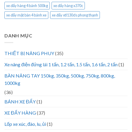
xe đẩy hàng 4 bánh 500kg
xe đẩy hàng x370c
xe đẩy mặt bàn 4 bánh xe
xe đẩy xtl130ds phong thạnh
DANH MỤC
THIẾT BỊ NÂNG PHUY
(35)
Xe nâng điện đứng lái 1 tấn, 1.2 tấn, 1.5 tấn, 1.6 tấn, 2 tấn
(1)
BÀN NÂNG TAY 150kg, 350kg, 500kg, 750kg, 800kg,
1000kg
(36)
BÁNH XE ĐẨY
(1)
XE ĐẨY HÀNG
(37)
Lốp xe xúc, đào, lu, ủi
(1)