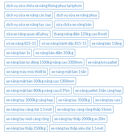
dịch vụ sửa chữa xe nâng thùng phuy tại tphcm
dịch vụ sửa xe nâng các loại
dịch vụ sửa xe nâng phuy
dịch vụ sửa xe nâng tay cao
sửa chữa xe nâng bàn
sửa xe nâng quay đổ phuy
thang nâng điện 125kg cao 8 mét
vỏ xe nâng 825-15
vỏ xe nâng bánh đặc 815-15
xe nâng bàn 1 tầng
xe nâng bàn 1x
xe nâng bàn điện 350kg
xe nâng bán tự động 1500kg nâng cao 3300mm
xe nâng kéo pallet
xe nâng máy móc thiết bị
xe nâng mặt bàn 1 tấn
xe nâng mặt bàn 500kg nâng cao 1300mm
xe nâng mặt bàn 800kg nâng cao 0.95m
xe nâng pallet 2 tấn càng hẹp
xe nâng tay 2000kg càng hẹp
xe nâng tay 3500kg
xe nâng tay cao
xe nâng tay càng dài 1.5 mét
xe nâng tay càng rộng thấp 51mm
xe nâng tay niuli càng rộng
xe nâng tay thấp 2000kg ac20m
xe nâng tay thấp 2500kg
xe nâng tay thấp siêu dài 1.5 mét