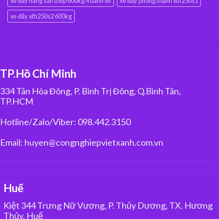
xe đẩy hàng sàn thép 600kg 4 bánh xe
xe đẩy phong thạnh xth250s1
xe đẩy xth250s2 600kg
TP.Hồ Chí Minh
334 Tân Hòa Đông, P. Bình Trị Đông, Q.Bình Tân,
TP.HCM
Hotline/Zalo/Viber: 098.442.3150
Email: huyen@congnghiepvietxanh.com.vn
Huế
Kiệt 344 Trưng Nữ Vương, P. Thủy Dương, TX. Hương
Thủy, Huế