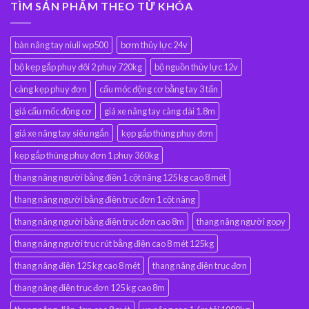
TÌM SẢN PHẨM THEO TỪ KHÓA
bàn nâng tay niuli wp500
bơm thủy lực 24v
bộ kẹp gắp phuy đôi 2 phuy 720kg
bộ nguồn thủy lực 12v
càng kẹp phuy đơn
cẩu móc động cơ bằng tay 3 tấn
giá cẩu mốc động cơ
giá xe nâng tay càng dài 1.8m
giá xe nâng tay siêu ngắn
kẹp gắp thùng phuy đơn
kẹp gắp thùng phuy đơn 1 phuy 360kg
thang nâng người bằng điện 1 cột nâng 125 kg cao 8 mét
thang nâng người bằng điện trục đơn 1 cột nâng
thang nâng người bằng điện trục đơn cao 8m
thang nâng người gopy
thang nâng người trục rút bằng điện cao 8 mét 125kg
thang nâng điện 125 kg cao 8 mét
thang nâng điện trục đơn
thang nâng điện trục đơn 125 kg cao 8m