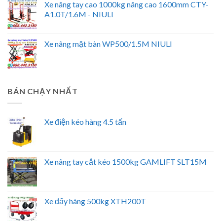
Xe nâng tay cao 1000kg nâng cao 1600mm CTY-
A1.0T/1.6M - NIULI
Xe nâng mặt bàn WP500/1.5M NIULI
BÁN CHẠY NHẤT
Xe điện kéo hàng 4.5 tấn
Xe nâng tay cắt kéo 1500kg GAMLIFT SLT15M
Xe đẩy hàng 500kg XTH200T