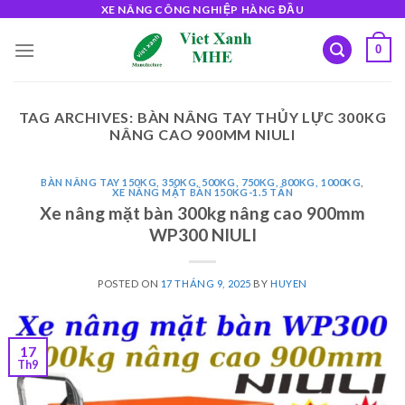
Skip
XE NÂNG CÔNG NGHIỆP HÀNG ĐẦU
to
0
content
TAG ARCHIVES:
BÀN NÂNG TAY THỦY LỰC 300KG
NÂNG CAO 900MM NIULI
BÀN NÂNG TAY 150KG, 350KG, 500KG, 750KG, 800KG, 1000KG
,
XE NÂNG MẶT BÀN 150KG-1.5 TẤN
Xe nâng mặt bàn 300kg nâng cao 900mm
WP300 NIULI
POSTED ON
17 THÁNG 9, 2025
BY
HUYEN
17
Th9