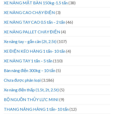
XE NÂNG MẶT BÀN 150kg-1.5 tấn
(38)
XE NÂNG CAO CHẠY ĐIỆN
(3)
XE NÂNG TAY CAO 0.5 tấn – 2 tấn
(46)
XE NÂNG PALLET CHẠY ĐIỆN
(4)
Xe nâng tay – gắn cân (2t, 2.5t)
(107)
XE ĐIỆN KÉO HÀNG 1 tấn- 10 tấn
(4)
XE NÂNG TAY 1 tấn – 5 tấn
(110)
Bàn nâng điện 300kg – 10 tấn
(5)
Chưa được phân loại
(3.186)
Xe nâng điện thấp (1.5t, 2t, 2.5t)
(5)
BỘ NGUỒN THỦY LỰC MINI
(9)
THANG NÂNG HÀNG 1 tấn- 10 tấn
(12)