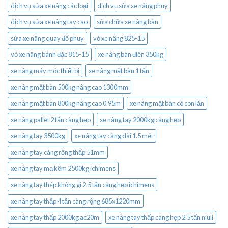
dịch vụ sửa xe nâng các loại
dịch vụ sửa xe nâng phuy
dịch vụ sửa xe nâng tay cao
sửa chữa xe nâng bàn
sửa xe nâng quay đổ phuy
vỏ xe nâng 825-15
vỏ xe nâng bánh đặc 815-15
xe nâng bàn điện 350kg
xe nâng máy móc thiết bị
xe nâng mặt bàn 1 tấn
xe nâng mặt bàn 500kg nâng cao 1300mm
xe nâng mặt bàn 800kg nâng cao 0.95m
xe nâng mặt bàn có con lăn
xe nâng pallet 2 tấn càng hẹp
xe nâng tay 2000kg càng hẹp
xe nâng tay 3500kg
xe nâng tay càng dài 1.5 mét
xe nâng tay càng rộng thấp 51mm
xe nâng tay mạ kẽm 2500kg ichimens
xe nâng tay thép không gỉ 2.5 tấn càng hẹp ichimens
xe nâng tay thấp 4 tấn càng rộng 685x1220mm
xe nâng tay thấp 2000kg ac20m
xe nâng tay thấp càng hẹp 2.5 tấn niuli