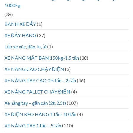
1000kg
(36)
BÁNH XE ĐẨY
(1)
XE ĐẨY HÀNG
(37)
Lốp xe xúc, đào, lu, ủi
(1)
XE NÂNG MẶT BÀN 150kg-1.5 tấn
(38)
XE NÂNG CAO CHẠY ĐIỆN
(3)
XE NÂNG TAY CAO 0.5 tấn – 2 tấn
(46)
XE NÂNG PALLET CHẠY ĐIỆN
(4)
Xe nâng tay – gắn cân (2t, 2.5t)
(107)
XE ĐIỆN KÉO HÀNG 1 tấn- 10 tấn
(4)
XE NÂNG TAY 1 tấn – 5 tấn
(110)