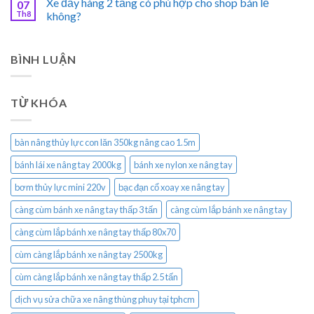
Xe đẩy hàng 2 tầng có phù hợp cho shop bán lẻ
07
Th8
không?
BÌNH LUẬN
TỪ KHÓA
bàn nâng thủy lực con lăn 350kg nâng cao 1.5m
bánh lái xe nâng tay 2000kg
bánh xe nylon xe nâng tay
bơm thủy lực mini 220v
bạc đạn cổ xoay xe nâng tay
càng cùm bánh xe nâng tay thấp 3 tấn
càng cùm lắp bánh xe nâng tay
càng cùm lắp bánh xe nâng tay thấp 80x70
cùm càng lắp bánh xe nâng tay 2500kg
cùm càng lắp bánh xe nâng tay thấp 2.5 tấn
dịch vụ sửa chữa xe nâng thùng phuy tại tphcm