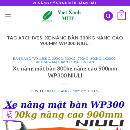
Skip
XE NÂNG CÔNG NGHIỆP HÀNG ĐẦU
to
0
content
TAG ARCHIVES:
XE NÂNG BÀN 300KG NÂNG CAO
900MM WP300 NIULI
BÀN NÂNG TAY 150KG, 350KG, 500KG, 750KG, 800KG, 1000KG
,
XE NÂNG MẶT BÀN 150KG-1.5 TẤN
Xe nâng mặt bàn 300kg nâng cao 900mm
WP300 NIULI
POSTED ON
17 THÁNG 9, 2025
BY
HUYEN
17
Th9