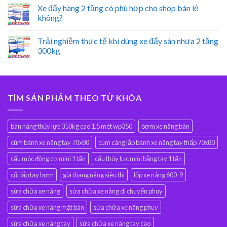
Xe đẩy hàng 2 tầng có phù hợp cho shop bán lẻ
không?
Trải nghiệm thực tế khi dùng xe đẩy sàn nhựa 2 tầng
300kg
TÌM SẢN PHẨM THEO TỪ KHÓA
bàn nâng thủy lực 350kg cao 1.5 mét wp350
bơm xe nâng bàn
cùm bánh xe nâng tay 70x80
cùm càng lắp bánh xe nâng tay thấp 70x80
cẩu móc động cơ mini 1 tấn
cẩu thủy lực mini bằng tay 1 tấn
cốt lắp tay bơm
giá thang nâng siêu thị
lốp xe nâng 600-9
sửa chữa xe nâng
sửa chữa xe nâng di chuyển phuy
sửa chữa xe nâng mặt bàn
sửa chữa xe nâng phuy
sửa chữa xe nâng tay
sửa chữa xe nâng tay cao