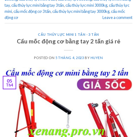
tay
,
cẩu thủy lực mini bằng tay 3 tấn
,
cẩu thủy lực mini 3000kg
,
cẩu thủy lực
mini
,
cẩu mốc động cơ 3 tấn
,
cẩu thủy lực mini bằng tay 3000kg
,
cẩu mốc
động cơ
Leave a comment
CẨU THỦY LỰC MINI 1 TẤN - 3 TẤN
Cẩu mốc động cơ bằng tay 2 tấn giá rẻ
POSTED ON
5 THÁNG 4, 2023
BY
HUYEN
05
Th4