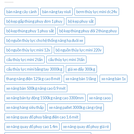
bàn nâng cây cành
bàn nâng tay niuli
bơm thủy lực mini dc24v
bộ kẹp gắp thùng phuy đơn 1 phuy
bộ kẹp phuy sắt
bộ kẹp thùng phuy 1 phuy sắt
bộ kẹp thùng phuy đôi 2 thùng phuy
bộ nguồn thủy lực cho hệ thống nâng hạ đuôi xe
bộ nguồn thủy lực mini 12v
bộ nguồn thủy lực mini 220v
cẩu thủy lực mini 2 tấn
cẩu thủy lực mini 3 tấn
cẩu thủy lực mini bằng tay 3000kg
giá xe đẩy 300kg
thang nâng điện 125kg cao 8 mét
xe nâng bàn 1 tầng
xe nâng bàn 1x
xe nâng bàn 500kg nâng cao 0.9 mét
xe nâng bán tự động 1500kg nâng cao 3300mm
xe nâng caoo
xe nâng hàng siêu thấp
xe nâng pallet 3000kg càng rộng
xe nâng quay đổ phuy bằng điện cao 1.6 mét
xe nâng quay đổ phuy cao 1.4m
xe nâng quay đổ phuy giá rẻ