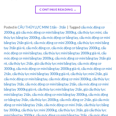
CONTINUE READING
→
Posted in
CẨU THỦY LỰC MINI 1 tấn - 3 tấn
|
Tagged
cẩu móc động cơ
2000kg
,
giá cẩu móc động cơ mini bằng tay 3000kg
,
cẩu thủy lực mini
,
cẩu
thủy lực bằng tay 2000kg
,
cẩu móc động cơ bằng tay
,
cẩu móc động cơ mini
bằng tay 2 tấn giá rẻ
,
cẩu móc động cơ mini 2000kg
,
cẩu thủy lực mini bằng
tay 3 tấn giá rẻ
,
cẩu mốc động cơ
,
cẩu móc động cơ bằng tay 2000kg
,
cẩu
móc động cơ mini bằng tay
,
cẩu thủy lực mini bằng tay 2000kg giá rẻ
,
cẩu
móc động cơ mini bằng tay 2000kg
,
cẩu móc động cơ mini bằng tay 3 tấn giá
rẻ
,
cẩu thủy lực 2 tấn
,
giá cẩu thủy lực mini bằng tay
,
cẩu móc động cơ
3000kg
,
cẩu móc động cơ mini bằng tay 2000kg giá rẻ
,
cẩu móc động cơ mini
2 tấn
,
cẩu thủy lực mini bằng tay 3000kg giá rẻ
,
cẩu thủy lực mini 2 tấn
,
giá
cẩu móc động cơ mini bằng tay
,
cẩu móc động cơ mini 3000kg
,
cẩu thủy lực
bằng tay 3 tấn
,
cẩu móc động cơ mini bằng tay 2 tấn
,
cẩu móc động cơ mini
bằng tay 3000kg giá rẻ
,
cẩu thủy lực mini bằng tay 2 tấn
,
giá cẩu thủy lực
mini bằng tay 2 tấn
,
cẩu móc động cơ mini bằng tay 3000kg
,
cẩu móc động
cơ bằng tay 3 tấn
,
cẩu thủy lực 2000kg
,
cẩu mốc động cơ 2 tấn
,
giá cẩu móc
động cơ mini bằng tay 2 tấn
,
cẩu móc động cơ mini 3 tấn
,
cẩu thủy lực bằng
tay 3000kg
,
cẩu thủy lực mini 2000kg
,
cẩu thủy lực 3 tấn
,
giá cẩu thủy lực
mini bằng tay 2000kg
,
cẩu móc động cơ mini bằng tay 3 tấn
,
cẩu móc động