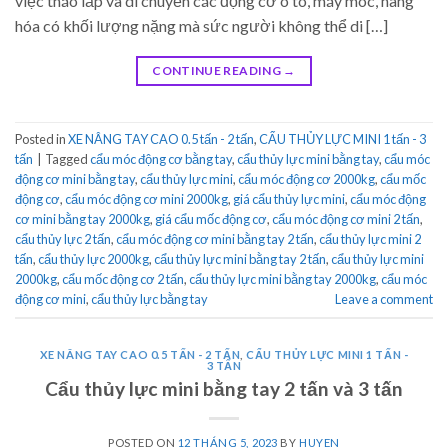
việc tháo lắp và di chuyển các động cơ ô tô, máy móc, hàng
hóa có khối lượng nặng mà sức người không thể di […]
CONTINUE READING
→
Posted in
XE NÂNG TAY CAO 0.5 tấn - 2 tấn
,
CẨU THỦY LỰC MINI 1 tấn - 3
tấn
|
Tagged
cẩu móc động cơ bằng tay
,
cẩu thủy lực mini bằng tay
,
cẩu móc
động cơ mini bằng tay
,
cẩu thủy lực mini
,
cẩu móc động cơ 2000kg
,
cẩu mốc
động cơ
,
cẩu móc động cơ mini 2000kg
,
giá cẩu thủy lực mini
,
cẩu móc động
cơ mini bằng tay 2000kg
,
giá cẩu mốc động cơ
,
cẩu móc động cơ mini 2 tấn
,
cẩu thủy lực 2 tấn
,
cẩu móc động cơ mini bằng tay 2 tấn
,
cẩu thủy lực mini 2
tấn
,
cẩu thủy lực 2000kg
,
cẩu thủy lực mini bằng tay 2 tấn
,
cẩu thủy lực mini
2000kg
,
cẩu mốc động cơ 2 tấn
,
cẩu thủy lực mini bằng tay 2000kg
,
cẩu móc
động cơ mini
,
cẩu thủy lực bằng tay
Leave a comment
XE NÂNG TAY CAO 0.5 TẤN - 2 TẤN
,
CẨU THỦY LỰC MINI 1 TẤN -
3 TẤN
Cẩu thủy lực mini bằng tay 2 tấn và 3 tấn
POSTED ON
12 THÁNG 5, 2023
BY
HUYEN