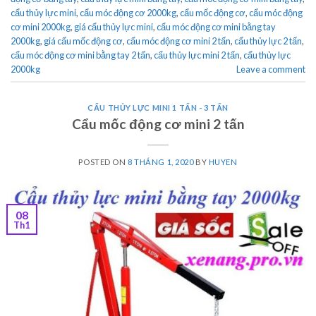
cẩu thủy lực mini
,
cẩu móc động cơ 2000kg
,
cẩu mốc động cơ
,
cẩu móc động
cơ mini 2000kg
,
giá cẩu thủy lực mini
,
cẩu móc động cơ mini bằng tay
2000kg
,
giá cẩu mốc động cơ
,
cẩu móc động cơ mini 2 tấn
,
cẩu thủy lực 2 tấn
,
cẩu móc động cơ mini bằng tay 2 tấn
,
cẩu thủy lực mini 2 tấn
,
cẩu thủy lực
2000kg
Leave a comment
CẨU THỦY LỰC MINI 1 TẤN - 3 TẤN
Cẩu mốc động cơ mini 2 tấn
POSTED ON
8 THÁNG 1, 2020
BY
HUYEN
08
Th1