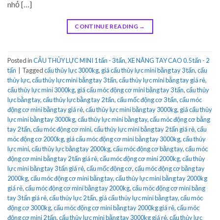
nhỏ […]
CONTINUE READING
→
Posted in
CẨU THỦY LỰC MINI 1 tấn - 3 tấn
,
XE NÂNG TAY CAO 0.5 tấn - 2
tấn
|
Tagged
cẩu thủy lực 3000kg
,
giá cẩu thủy lực mini bằng tay 3 tấn
,
cẩu
thủy lực
,
cẩu thủy lực mini bằng tay 3 tấn
,
cẩu thủy lực mini bằng tay giá rẻ
,
cẩu thủy lực mini 3000kg
,
giá cẩu móc động cơ mini bằng tay 3 tấn
,
cẩu thủy
lực bằng tay
,
cẩu thủy lực bằng tay 2 tấn
,
cẩu mốc động cơ 3 tấn
,
cẩu móc
động cơ mini bằng tay giá rẻ
,
cẩu thủy lực mini bằng tay 3000kg
,
giá cẩu thủy
lực mini bằng tay 3000kg
,
cẩu thủy lực mini bằng tay
,
cẩu móc động cơ bằng
tay 2 tấn
,
cẩu móc động cơ mini
,
cẩu thủy lực mini bằng tay 2 tấn giá rẻ
,
cẩu
móc động cơ 2000kg
,
giá cẩu móc động cơ mini bằng tay 3000kg
,
cẩu thủy
lực mini
,
cẩu thủy lực bằng tay 2000kg
,
cẩu móc động cơ bằng tay
,
cẩu móc
động cơ mini bằng tay 2 tấn giá rẻ
,
cẩu móc động cơ mini 2000kg
,
cẩu thủy
lực mini bằng tay 3 tấn giá rẻ
,
cẩu mốc động cơ
,
cẩu móc động cơ bằng tay
2000kg
,
cẩu móc động cơ mini bằng tay
,
cẩu thủy lực mini bằng tay 2000kg
giá rẻ
,
cẩu móc động cơ mini bằng tay 2000kg
,
cẩu móc động cơ mini bằng
tay 3 tấn giá rẻ
,
cẩu thủy lực 2 tấn
,
giá cẩu thủy lực mini bằng tay
,
cẩu móc
động cơ 3000kg
,
cẩu móc động cơ mini bằng tay 2000kg giá rẻ
,
cẩu móc
động cơ mini 2 tấn
,
cẩu thủy lực mini bằng tay 3000kg giá rẻ
,
cẩu thủy lực