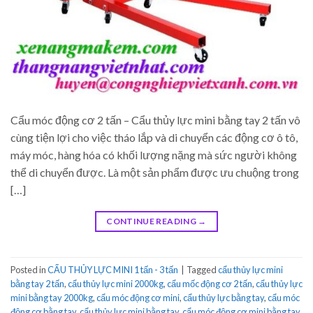
Cẩu móc động cơ 2 tấn – Cẩu thủy lực mini bằng tay 2 tấn vô
cùng tiện lợi cho việc tháo lắp và di chuyển các động cơ ô tô,
máy móc, hàng hóa có khối lượng nặng mà sức người không
thể di chuyển được. Là một sản phẩm được ưu chuộng trong
[…]
CONTINUE READING
→
Posted in
CẨU THỦY LỰC MINI 1 tấn - 3 tấn
|
Tagged
cẩu thủy lực mini
bằng tay 2 tấn
,
cẩu thủy lực mini 2000kg
,
cẩu mốc động cơ 2 tấn
,
cẩu thủy lực
mini bằng tay 2000kg
,
cẩu móc động cơ mini
,
cẩu thủy lực bằng tay
,
cẩu móc
động cơ bằng tay
,
cẩu thủy lực mini bằng tay
,
cẩu móc động cơ mini bằng tay
,