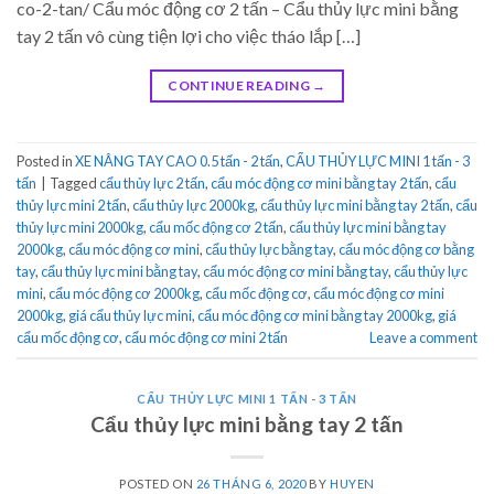
co-2-tan/ Cẩu móc động cơ 2 tấn – Cẩu thủy lực mini bằng
tay 2 tấn vô cùng tiện lợi cho việc tháo lắp […]
CONTINUE READING
→
Posted in
XE NÂNG TAY CAO 0.5 tấn - 2 tấn
,
CẨU THỦY LỰC MINI 1 tấn - 3
tấn
|
Tagged
cẩu thủy lực 2 tấn
,
cẩu móc động cơ mini bằng tay 2 tấn
,
cẩu
thủy lực mini 2 tấn
,
cẩu thủy lực 2000kg
,
cẩu thủy lực mini bằng tay 2 tấn
,
cẩu
thủy lực mini 2000kg
,
cẩu mốc động cơ 2 tấn
,
cẩu thủy lực mini bằng tay
2000kg
,
cẩu móc động cơ mini
,
cẩu thủy lực bằng tay
,
cẩu móc động cơ bằng
tay
,
cẩu thủy lực mini bằng tay
,
cẩu móc động cơ mini bằng tay
,
cẩu thủy lực
mini
,
cẩu móc động cơ 2000kg
,
cẩu mốc động cơ
,
cẩu móc động cơ mini
2000kg
,
giá cẩu thủy lực mini
,
cẩu móc động cơ mini bằng tay 2000kg
,
giá
cẩu mốc động cơ
,
cẩu móc động cơ mini 2 tấn
Leave a comment
CẨU THỦY LỰC MINI 1 TẤN - 3 TẤN
Cẩu thủy lực mini bằng tay 2 tấn
POSTED ON
26 THÁNG 6, 2020
BY
HUYEN