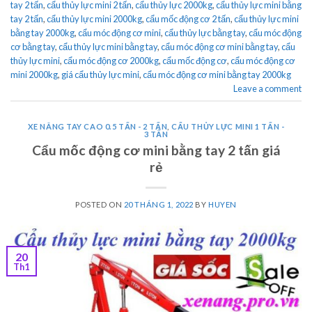
tay 2 tấn
,
cẩu thủy lực mini 2 tấn
,
cẩu thủy lực 2000kg
,
cẩu thủy lực mini bằng
tay 2 tấn
,
cẩu thủy lực mini 2000kg
,
cẩu mốc động cơ 2 tấn
,
cẩu thủy lực mini
bằng tay 2000kg
,
cẩu móc động cơ mini
,
cẩu thủy lực bằng tay
,
cẩu móc động
cơ bằng tay
,
cẩu thủy lực mini bằng tay
,
cẩu móc động cơ mini bằng tay
,
cẩu
thủy lực mini
,
cẩu móc động cơ 2000kg
,
cẩu mốc động cơ
,
cẩu móc động cơ
mini 2000kg
,
giá cẩu thủy lực mini
,
cẩu móc động cơ mini bằng tay 2000kg
Leave a comment
XE NÂNG TAY CAO 0.5 TẤN - 2 TẤN
,
CẨU THỦY LỰC MINI 1 TẤN -
3 TẤN
Cẩu mốc động cơ mini bằng tay 2 tấn giá
rẻ
POSTED ON
20 THÁNG 1, 2022
BY
HUYEN
20
Th1