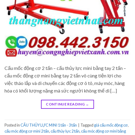
Cẩu mốc động cơ 2 tấn – cẩu thủy lực mini bằng tay 2 tấn –
cẩu mốc động cơ mini bằng tay 2 tấn vô cùng tiện lợi cho
việc tháo lắp và di chuyển các động cơ ô tô, máy móc, hàng
hóa có khối lượng nặng mà sức người không thể di […]
CONTINUE READING
→
Posted in
CẨU THỦY LỰC MINI 1 tấn - 3 tấn
|
Tagged
giá cẩu mốc động cơ
,
cẩu móc động cơ mini 2 tấn
,
cẩu thủy lực 2 tấn
,
cẩu móc động cơ mini bằng