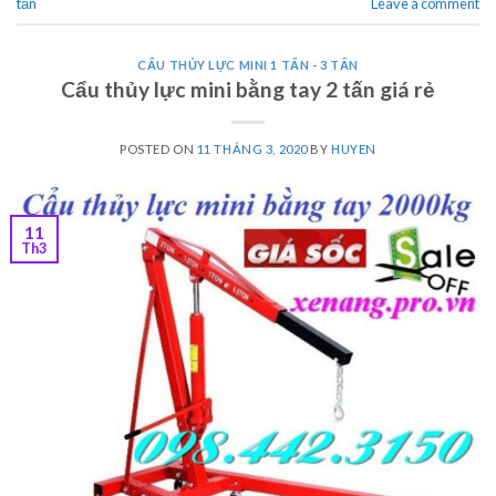
tấn
Leave a comment
CẨU THỦY LỰC MINI 1 TẤN - 3 TẤN
Cẩu thủy lực mini bằng tay 2 tấn giá rẻ
POSTED ON
11 THÁNG 3, 2020
BY
HUYEN
11
Th3