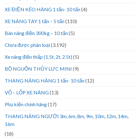
XE ĐIỆN KÉO HÀNG 1 tấn- 10 tấn
(4)
XE NÂNG TAY 1 tấn – 5 tấn
(110)
Bàn nâng điện 300kg – 10 tấn
(5)
Chưa được phân loại
(3.192)
Xe nâng điện thấp (1.5t, 2t, 2.5t)
(5)
BỘ NGUỒN THỦY LỰC MINI
(9)
THANG NÂNG HÀNG 1 tấn- 10 tấn
(12)
VỎ – LỐP XE NÂNG
(13)
Phụ kiện chính hãng
(17)
THANG NÂNG NGƯỜI 3m, 6m, 8m, 9m, 10m, 12m, 14m,
16m
(18)