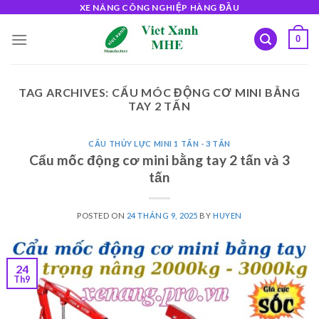
Skip
XE NÂNG CÔNG NGHIỆP HÀNG ĐẦU
to
0
content
TAG ARCHIVES:
CẨU MÓC ĐỘNG CƠ MINI BẰNG
TAY 2 TẤN
CẨU THỦY LỰC MINI 1 TẤN - 3 TẤN
Cẩu mốc động cơ mini bằng tay 2 tấn và 3
tấn
POSTED ON
24 THÁNG 9, 2025
BY
HUYEN
24
Th9