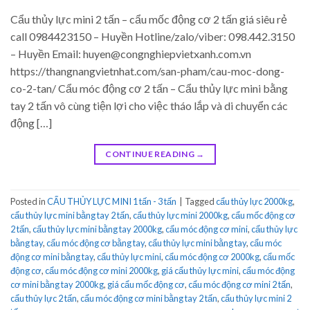
Cẩu thủy lực mini 2 tấn – cẩu mốc động cơ 2 tấn giá siêu rẻ
call 0984423150 – Huyền Hotline/zalo/viber: 098.442.3150
– Huyền Email: huyen@congnghiepvietxanh.com.vn
https://thangnangvietnhat.com/san-pham/cau-moc-dong-
co-2-tan/ Cẩu móc động cơ 2 tấn – Cẩu thủy lực mini bằng
tay 2 tấn vô cùng tiện lợi cho việc tháo lắp và di chuyển các
động […]
CONTINUE READING
→
Posted in
CẨU THỦY LỰC MINI 1 tấn - 3 tấn
|
Tagged
cẩu thủy lực 2000kg
,
cẩu thủy lực mini bằng tay 2 tấn
,
cẩu thủy lực mini 2000kg
,
cẩu mốc động cơ
2 tấn
,
cẩu thủy lực mini bằng tay 2000kg
,
cẩu móc động cơ mini
,
cẩu thủy lực
bằng tay
,
cẩu móc động cơ bằng tay
,
cẩu thủy lực mini bằng tay
,
cẩu móc
động cơ mini bằng tay
,
cẩu thủy lực mini
,
cẩu móc động cơ 2000kg
,
cẩu mốc
động cơ
,
cẩu móc động cơ mini 2000kg
,
giá cẩu thủy lực mini
,
cẩu móc động
cơ mini bằng tay 2000kg
,
giá cẩu mốc động cơ
,
cẩu móc động cơ mini 2 tấn
,
cẩu thủy lực 2 tấn
,
cẩu móc động cơ mini bằng tay 2 tấn
,
cẩu thủy lực mini 2