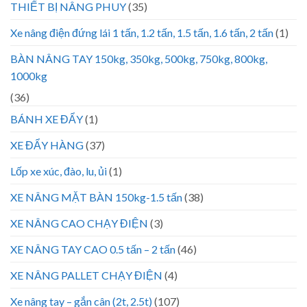
THIẾT BỊ NÂNG PHUY
(35)
Xe nâng điện đứng lái 1 tấn, 1.2 tấn, 1.5 tấn, 1.6 tấn, 2 tấn
(1)
BÀN NÂNG TAY 150kg, 350kg, 500kg, 750kg, 800kg,
1000kg
(36)
BÁNH XE ĐẨY
(1)
XE ĐẨY HÀNG
(37)
Lốp xe xúc, đào, lu, ủi
(1)
XE NÂNG MẶT BÀN 150kg-1.5 tấn
(38)
XE NÂNG CAO CHẠY ĐIỆN
(3)
XE NÂNG TAY CAO 0.5 tấn – 2 tấn
(46)
XE NÂNG PALLET CHẠY ĐIỆN
(4)
Xe nâng tay – gắn cân (2t, 2.5t)
(107)