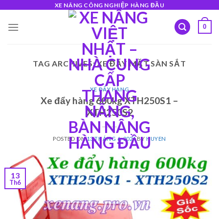
Skip
XE NÂNG CÔNG NGHIỆP HÀNG ĐẦU
to
0
content
TAG ARCHIVES:
XE ĐẨY MẶT SÀN SẮT
XE ĐẨY HÀNG
Xe đẩy hàng 600kg XTH250S1 –
XTH250S2
POSTED ON
13 THÁNG 6, 2024
BY
HUYEN
13
Th6