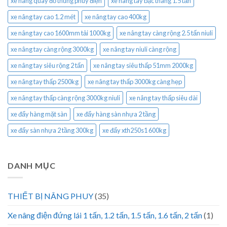
xe nâng quay đổ thùng phuy điện
xe nâng tay bậc thang 1.5 tấn
xe nâng tay cao 1.2 mét
xe nâng tay cao 400kg
xe nâng tay cao 1600mm tải 1000kg
xe nâng tay càng rộng 2.5 tấn niuli
xe nâng tay càng rộng 3000kg
xe nâng tay niuli càng rộng
xe nâng tay siêu rộng 2 tấn
xe nâng tay siêu thấp 51mm 2000kg
xe nâng tay thấp 2500kg
xe nâng tay thấp 3000kg càng hẹp
xe nâng tay thấp càng rộng 3000kg niuli
xe nâng tay thấp siêu dài
xe đẩy hàng mặt sàn
xe đẩy hàng sàn nhựa 2 tầng
xe đẩy sàn nhựa 2 tầng 300kg
xe đẩy xth250s1 600kg
DANH MỤC
THIẾT BỊ NÂNG PHUY
(35)
Xe nâng điện đứng lái 1 tấn, 1.2 tấn, 1.5 tấn, 1.6 tấn, 2 tấn
(1)