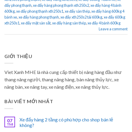
đẩy phong thạnh
,
xe đẩy hàng phong thạnh xth250s2
,
xe đẩy hàng 4 bánh
600kg
,
xe đẩy phong thạnh xth250s1
,
xe đẩy sàn thép
,
xe đẩy hàng 600kg 4
bánh xe
,
xe đẩy hàng phong thạnh
,
xe đẩy xth250s2 tải 600kg
,
xe đẩy 600kg
xth250s1
,
xe đẩy mặt sàn sắt
,
xe đẩy hàng sàn thép
,
xe đẩy 4 bánh 600kg
Leave a comment
GIỚI THIỆU
Viet Xanh MHE là nhà cung cấp thiết bị nâng hàng đầu như
thang nâng người, thang nâng hàng, bàn nâng thủy lực, xe
nâng bàn, xe nâng tay, xe nâng điện, xe nâng thủy lực.
BÀI VIẾT MỚI NHẤT
Xe đẩy hàng 2 tầng có phù hợp cho shop bán lẻ
07
Th8
không?