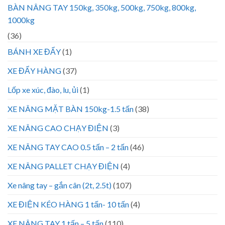
BÀN NÂNG TAY 150kg, 350kg, 500kg, 750kg, 800kg,
1000kg
(36)
BÁNH XE ĐẨY
(1)
XE ĐẨY HÀNG
(37)
Lốp xe xúc, đào, lu, ủi
(1)
XE NÂNG MẶT BÀN 150kg-1.5 tấn
(38)
XE NÂNG CAO CHẠY ĐIỆN
(3)
XE NÂNG TAY CAO 0.5 tấn – 2 tấn
(46)
XE NÂNG PALLET CHẠY ĐIỆN
(4)
Xe nâng tay – gắn cân (2t, 2.5t)
(107)
XE ĐIỆN KÉO HÀNG 1 tấn- 10 tấn
(4)
XE NÂNG TAY 1 tấn – 5 tấn
(110)