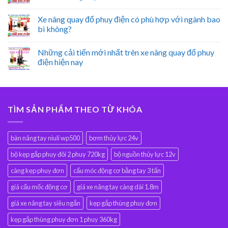
Xe nâng quay đổ phuy điện có phù hợp với ngành bao
bì không?
Những cải tiến mới nhất trên xe nâng quay đổ phuy
điện hiện nay
TÌM SẢN PHẨM THEO TỪ KHÓA
bàn nâng tay niuli wp500
bơm thủy lực 24v
bộ kẹp gắp phuy đôi 2 phuy 720kg
bộ nguồn thủy lực 12v
càng kẹp phuy đơn
cẩu móc động cơ bằng tay 3 tấn
giá cẩu mốc động cơ
giá xe nâng tay càng dài 1.8m
giá xe nâng tay siêu ngắn
kẹp gắp thùng phuy đơn
kẹp gắp thùng phuy đơn 1 phuy 360kg