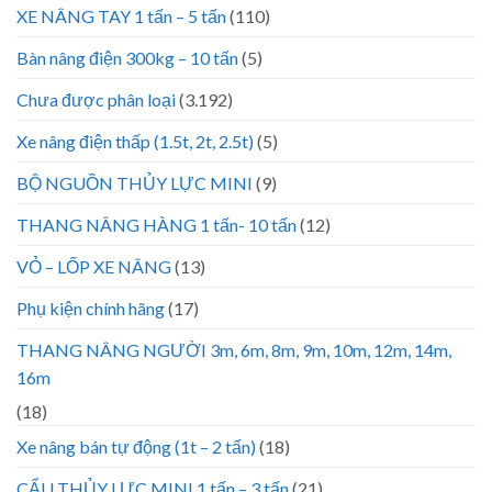
XE NÂNG TAY 1 tấn – 5 tấn
(110)
Bàn nâng điện 300kg – 10 tấn
(5)
Chưa được phân loại
(3.192)
Xe nâng điện thấp (1.5t, 2t, 2.5t)
(5)
BỘ NGUỒN THỦY LỰC MINI
(9)
THANG NÂNG HÀNG 1 tấn- 10 tấn
(12)
VỎ – LỐP XE NÂNG
(13)
Phụ kiện chính hãng
(17)
THANG NÂNG NGƯỜI 3m, 6m, 8m, 9m, 10m, 12m, 14m,
16m
(18)
Xe nâng bán tự động (1t – 2 tấn)
(18)
CẨU THỦY LỰC MINI 1 tấn – 3 tấn
(21)