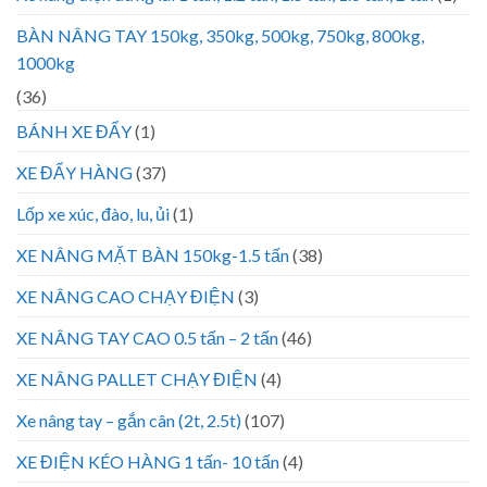
BÀN NÂNG TAY 150kg, 350kg, 500kg, 750kg, 800kg,
1000kg
(36)
BÁNH XE ĐẨY
(1)
XE ĐẨY HÀNG
(37)
Lốp xe xúc, đào, lu, ủi
(1)
XE NÂNG MẶT BÀN 150kg-1.5 tấn
(38)
XE NÂNG CAO CHẠY ĐIỆN
(3)
XE NÂNG TAY CAO 0.5 tấn – 2 tấn
(46)
XE NÂNG PALLET CHẠY ĐIỆN
(4)
Xe nâng tay – gắn cân (2t, 2.5t)
(107)
XE ĐIỆN KÉO HÀNG 1 tấn- 10 tấn
(4)