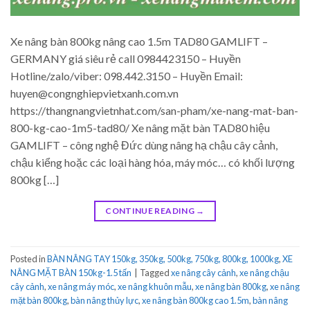
Xe nâng bàn 800kg nâng cao 1.5m TAD80 GAMLIFT –
GERMANY giá siêu rẻ call 0984423150 – Huyền
Hotline/zalo/viber: 098.442.3150 – Huyền Email:
huyen@congnghiepvietxanh.com.vn
https://thangnangvietnhat.com/san-pham/xe-nang-mat-ban-
800-kg-cao-1m5-tad80/ Xe nâng mặt bàn TAD80 hiệu
GAMLIFT – công nghệ Đức dùng nâng hạ chậu cây cảnh,
chậu kiểng hoặc các loại hàng hóa, máy móc… có khối lượng
800kg […]
CONTINUE READING
→
Posted in
BÀN NÂNG TAY 150kg, 350kg, 500kg, 750kg, 800kg, 1000kg
,
XE
NÂNG MẶT BÀN 150kg-1.5 tấn
|
Tagged
xe nâng cây cảnh
,
xe nâng chậu
cây cảnh
,
xe nâng máy móc
,
xe nâng khuôn mẫu
,
xe nâng bàn 800kg
,
xe nâng
mặt bàn 800kg
,
bàn nâng thủy lực
,
xe nâng bàn 800kg cao 1.5m
,
bàn nâng