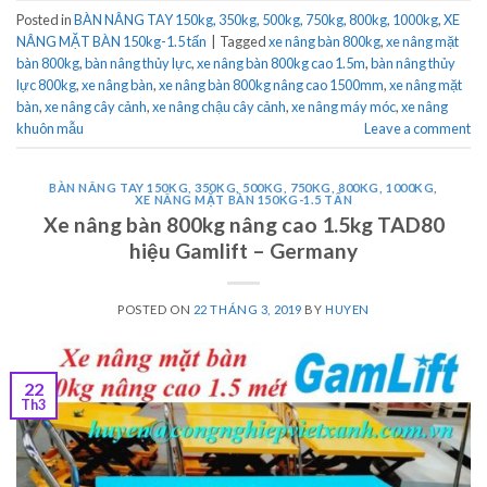
Posted in
BÀN NÂNG TAY 150kg, 350kg, 500kg, 750kg, 800kg, 1000kg
,
XE
NÂNG MẶT BÀN 150kg-1.5 tấn
|
Tagged
xe nâng bàn 800kg
,
xe nâng mặt
bàn 800kg
,
bàn nâng thủy lực
,
xe nâng bàn 800kg cao 1.5m
,
bàn nâng thủy
lực 800kg
,
xe nâng bàn
,
xe nâng bàn 800kg nâng cao 1500mm
,
xe nâng mặt
bàn
,
xe nâng cây cảnh
,
xe nâng chậu cây cảnh
,
xe nâng máy móc
,
xe nâng
khuôn mẫu
Leave a comment
BÀN NÂNG TAY 150KG, 350KG, 500KG, 750KG, 800KG, 1000KG
,
XE NÂNG MẶT BÀN 150KG-1.5 TẤN
Xe nâng bàn 800kg nâng cao 1.5kg TAD80
hiệu Gamlift – Germany
POSTED ON
22 THÁNG 3, 2019
BY
HUYEN
22
Th3