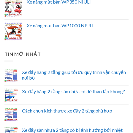
Xe nâng mặt bàn WP350 NIULI
Xe nâng mặt bàn WP1000 NIULI
TIN MỚI NHẤT
Xe đẩy hàng 2 tầng giúp tối ưu quy trình vận chuyển
nội bộ
Xe đẩy hàng 2 tầng sàn nhựa có dễ tháo lắp không?
Cách chọn kích thước xe đẩy 2 tầng phù hợp
Xe đẩy sàn nhựa 2 tầng có bị ảnh hưởng bởi nhiệt