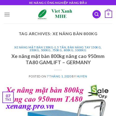
Skip
XE NÂNG CÔNG NGHIỆP HÀNG ĐẦU
to
0
content
TAG ARCHIVES:
XE NÂNG BÀN 800KG
XE NÂNG MẶT BÀN 150KG-1.5 TẤN
,
BÀN NÂNG TAY 150KG,
350KG, 500KG, 750KG, 800KG, 1000KG
Xe nâng mặt bàn 800kg nâng cao 950mm
TA80 GAMLIFT – GERMANY
POSTED ON
7 THÁNG 1, 2020
BY
HUYEN
07
Th1