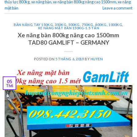
thủy lực 800kg
,
xe nâng bàn
,
xe nâng bàn 800kg nâng cao 1500mm
,
xe nâng
mặt bàn
Leave a comment
BÀN NÂNG TAY 150KG, 350KG, 500KG, 750KG, 800KG, 1000KG
,
XE NÂNG MẶT BÀN 150KG-1.5 TẤN
Xe nâng bàn 800kg nâng cao 1500mm
TAD80 GAMLIFT – GERMANY
POSTED ON
5 THÁNG 6, 2019
BY
HUYEN
05
Th6