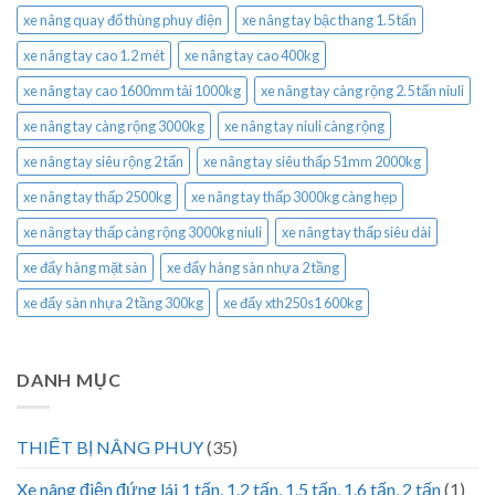
xe nâng quay đổ thùng phuy điện
xe nâng tay bậc thang 1.5 tấn
xe nâng tay cao 1.2 mét
xe nâng tay cao 400kg
xe nâng tay cao 1600mm tải 1000kg
xe nâng tay càng rộng 2.5 tấn niuli
xe nâng tay càng rộng 3000kg
xe nâng tay niuli càng rộng
xe nâng tay siêu rộng 2 tấn
xe nâng tay siêu thấp 51mm 2000kg
xe nâng tay thấp 2500kg
xe nâng tay thấp 3000kg càng hẹp
xe nâng tay thấp càng rộng 3000kg niuli
xe nâng tay thấp siêu dài
xe đẩy hàng mặt sàn
xe đẩy hàng sàn nhựa 2 tầng
xe đẩy sàn nhựa 2 tầng 300kg
xe đẩy xth250s1 600kg
DANH MỤC
THIẾT BỊ NÂNG PHUY
(35)
Xe nâng điện đứng lái 1 tấn, 1.2 tấn, 1.5 tấn, 1.6 tấn, 2 tấn
(1)