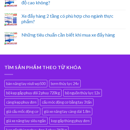
độ cao không?
Xe đẩy hàng 2 tầng có phù hợp cho ngành thực
phẩm?
Những tiêu chuẩn cần biết khi mua xe đẩy hàng
TÌM SẢN PHẨM THEO TỪ KHÓA
bàn nâng tay niuli wp500
bơm thủy lực 24v
bộ kẹp gắp phuy đôi 2 phuy 720kg
bộ nguồn thủy lực 12v
càng kẹp phuy đơn
cẩu móc động cơ bằng tay 3 tấn
giá cẩu mốc động cơ
giá xe nâng tay càng dài 1.8m
giá xe nâng tay siêu ngắn
kẹp gắp thùng phuy đơn