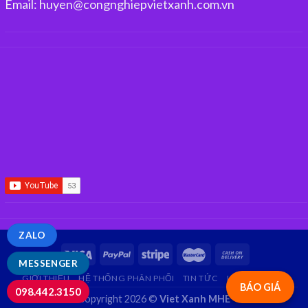
Email: huyen@congnghiepvietxanh.com.vn
ZALO
MESSENGER
GIỚI THIỆU
HỆ THỐNG PHÂN PHỐI
TIN TỨC
LIÊN HỆ
FAQ
BÁO GIÁ
098.442.3150
Copyright 2026 ©
Viet Xanh MHE