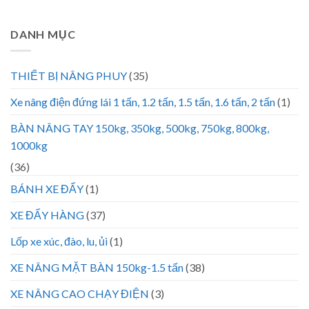
DANH MỤC
THIẾT BỊ NÂNG PHUY
(35)
Xe nâng điện đứng lái 1 tấn, 1.2 tấn, 1.5 tấn, 1.6 tấn, 2 tấn
(1)
BÀN NÂNG TAY 150kg, 350kg, 500kg, 750kg, 800kg,
1000kg
(36)
BÁNH XE ĐẨY
(1)
XE ĐẨY HÀNG
(37)
Lốp xe xúc, đào, lu, ủi
(1)
XE NÂNG MẶT BÀN 150kg-1.5 tấn
(38)
XE NÂNG CAO CHẠY ĐIỆN
(3)