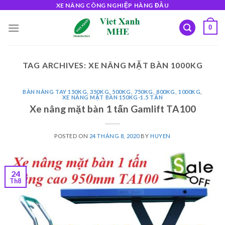
Skip
XE NÂNG CÔNG NGHIỆP HÀNG ĐẦU
to
0
content
TAG ARCHIVES:
XE NÂNG MẶT BÀN 1000KG
BÀN NÂNG TAY 150KG, 350KG, 500KG, 750KG, 800KG, 1000KG
,
XE NÂNG MẶT BÀN 150KG-1.5 TẤN
Xe nâng mặt bàn 1 tấn Gamlift TA100
POSTED ON
24 THÁNG 8, 2020
BY
HUYEN
24
Th8