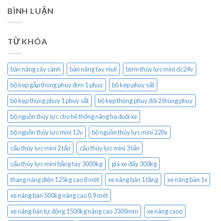
BÌNH LUẬN
TỪ KHÓA
bàn nâng cây cành
bàn nâng tay niuli
bơm thủy lực mini dc24v
bộ kẹp gắp thùng phuy đơn 1 phuy
bộ kẹp phuy sắt
bộ kẹp thùng phuy 1 phuy sắt
bộ kẹp thùng phuy đôi 2 thùng phuy
bộ nguồn thủy lực cho hệ thống nâng hạ đuôi xe
bộ nguồn thủy lực mini 12v
bộ nguồn thủy lực mini 220v
cẩu thủy lực mini 2 tấn
cẩu thủy lực mini 3 tấn
cẩu thủy lực mini bằng tay 3000kg
giá xe đẩy 300kg
thang nâng điện 125kg cao 8 mét
xe nâng bàn 1 tầng
xe nâng bàn 1x
xe nâng bàn 500kg nâng cao 0.9 mét
xe nâng bán tự động 1500kg nâng cao 3300mm
xe nâng caoo