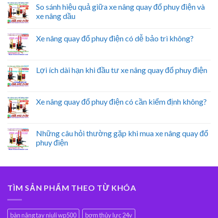
So sánh hiệu quả giữa xe nâng quay đổ phuy điện và
xe nâng dầu
Xe nâng quay đổ phuy điện có dễ bảo trì không?
Lợi ích dài hạn khi đầu tư xe nâng quay đổ phuy điện
Xe nâng quay đổ phuy điện có cần kiểm định không?
Những câu hỏi thường gặp khi mua xe nâng quay đổ
phuy điện
TÌM SẢN PHẨM THEO TỪ KHÓA
bàn nâng tay niuli wp500
bơm thủy lực 24v