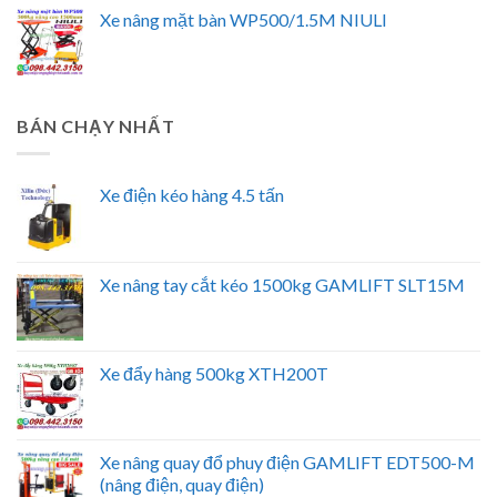
Xe nâng mặt bàn WP500/1.5M NIULI
BÁN CHẠY NHẤT
Xe điện kéo hàng 4.5 tấn
Xe nâng tay cắt kéo 1500kg GAMLIFT SLT15M
Xe đẩy hàng 500kg XTH200T
Xe nâng quay đổ phuy điện GAMLIFT EDT500-M
(nâng điện, quay điện)