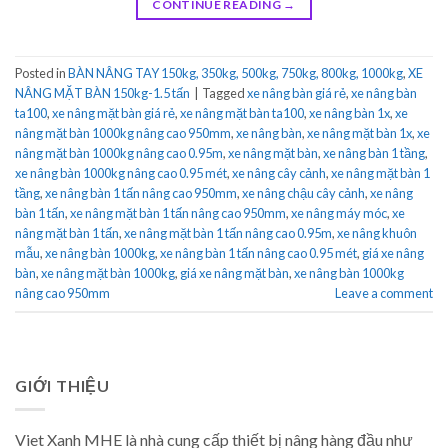
CONTINUE READING
→
Posted in
BÀN NÂNG TAY 150kg, 350kg, 500kg, 750kg, 800kg, 1000kg
,
XE
NÂNG MẶT BÀN 150kg-1.5 tấn
|
Tagged
xe nâng bàn giá rẻ
,
xe nâng bàn
ta100
,
xe nâng mặt bàn giá rẻ
,
xe nâng mặt bàn ta100
,
xe nâng bàn 1x
,
xe
nâng mặt bàn 1000kg nâng cao 950mm
,
xe nâng bàn
,
xe nâng mặt bàn 1x
,
xe
nâng mặt bàn 1000kg nâng cao 0.95m
,
xe nâng mặt bàn
,
xe nâng bàn 1 tầng
,
xe nâng bàn 1000kg nâng cao 0.95 mét
,
xe nâng cây cảnh
,
xe nâng mặt bàn 1
tầng
,
xe nâng bàn 1 tấn nâng cao 950mm
,
xe nâng chậu cây cảnh
,
xe nâng
bàn 1 tấn
,
xe nâng mặt bàn 1 tấn nâng cao 950mm
,
xe nâng máy móc
,
xe
nâng mặt bàn 1 tấn
,
xe nâng mặt bàn 1 tấn nâng cao 0.95m
,
xe nâng khuôn
mẫu
,
xe nâng bàn 1000kg
,
xe nâng bàn 1 tấn nâng cao 0.95 mét
,
giá xe nâng
bàn
,
xe nâng mặt bàn 1000kg
,
giá xe nâng mặt bàn
,
xe nâng bàn 1000kg
nâng cao 950mm
Leave a comment
GIỚI THIỆU
Viet Xanh MHE là nhà cung cấp thiết bị nâng hàng đầu như