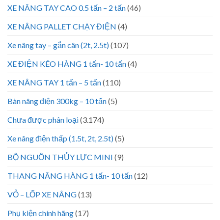
XE NÂNG TAY CAO 0.5 tấn – 2 tấn
(46)
XE NÂNG PALLET CHẠY ĐIỆN
(4)
Xe nâng tay – gắn cân (2t, 2.5t)
(107)
XE ĐIỆN KÉO HÀNG 1 tấn- 10 tấn
(4)
XE NÂNG TAY 1 tấn – 5 tấn
(110)
Bàn nâng điện 300kg – 10 tấn
(5)
Chưa được phân loại
(3.174)
Xe nâng điện thấp (1.5t, 2t, 2.5t)
(5)
BỘ NGUỒN THỦY LỰC MINI
(9)
THANG NÂNG HÀNG 1 tấn- 10 tấn
(12)
VỎ – LỐP XE NÂNG
(13)
Phụ kiện chính hãng
(17)