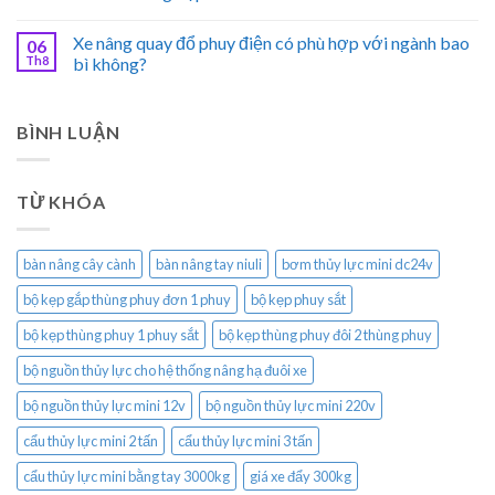
Xe nâng quay đổ phuy điện có phù hợp với ngành bao
06
Th8
bì không?
BÌNH LUẬN
TỪ KHÓA
bàn nâng cây cành
bàn nâng tay niuli
bơm thủy lực mini dc24v
bộ kẹp gắp thùng phuy đơn 1 phuy
bộ kẹp phuy sắt
bộ kẹp thùng phuy 1 phuy sắt
bộ kẹp thùng phuy đôi 2 thùng phuy
bộ nguồn thủy lực cho hệ thống nâng hạ đuôi xe
bộ nguồn thủy lực mini 12v
bộ nguồn thủy lực mini 220v
cẩu thủy lực mini 2 tấn
cẩu thủy lực mini 3 tấn
cẩu thủy lực mini bằng tay 3000kg
giá xe đẩy 300kg