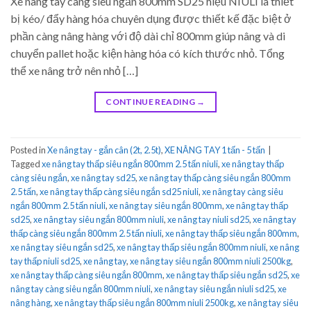
Xe nâng tay càng siêu ngắn 800mm SD25 hiệu NIULI là thiết
bị kéo/ đẩy hàng hóa chuyên dụng được thiết kế đặc biệt ở
phần càng nâng hàng với độ dài chỉ 800mm giúp nâng và di
chuyển pallet hoặc kiện hàng hóa có kích thước nhỏ. Tổng
thể xe nâng trở nên nhỏ […]
CONTINUE READING
→
Posted in
Xe nâng tay - gắn cân (2t, 2.5t)
,
XE NÂNG TAY 1 tấn - 5 tấn
|
Tagged
xe nâng tay thấp siêu ngắn 800mm 2.5 tấn niuli
,
xe nâng tay thấp
càng siêu ngắn
,
xe nâng tay sd25
,
xe nâng tay thấp càng siêu ngắn 800mm
2.5 tấn
,
xe nâng tay thấp càng siêu ngắn sd25 niuli
,
xe nâng tay càng siêu
ngắn 800mm 2.5 tấn niuli
,
xe nâng tay siêu ngắn 800mm
,
xe nâng tay thấp
sd25
,
xe nâng tay siêu ngắn 800mm niuli
,
xe nâng tay niuli sd25
,
xe nâng tay
thấp càng siêu ngắn 800mm 2.5 tấn niuli
,
xe nâng tay thấp siêu ngắn 800mm
,
xe nâng tay siêu ngắn sd25
,
xe nâng tay thấp siêu ngắn 800mm niuli
,
xe nâng
tay thấp niuli sd25
,
xe nâng tay
,
xe nâng tay siêu ngắn 800mm niuli 2500kg
,
xe nâng tay thấp càng siêu ngắn 800mm
,
xe nâng tay thấp siêu ngắn sd25
,
xe
nâng tay càng siêu ngắn 800mm niuli
,
xe nâng tay siêu ngắn niuli sd25
,
xe
nâng hàng
,
xe nâng tay thấp siêu ngắn 800mm niuli 2500kg
,
xe nâng tay siêu