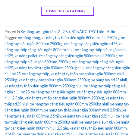
CONTINUE READING
→
Posted in
Xe nâng tay - gắn cân (2t, 2.5t)
,
XE NÂNG TAY 1 tấn - 5 tấn
|
Tagged
xe nâng hàng
,
xe nâng tay thấp siêu ngắn 800mm niuli 2500kg
,
xe
nâng tay siêu ngắn 800mm 2500kg
,
xe nâng tay càng siêu ngắn sd25
,
xe
nâng tay thấp càng siêu ngắn 800mm niuli
,
xe nâng tay thấp siêu ngắn niuli
sd25
,
xe nâng pallet
,
xe nâng tay càng siêu ngắn 800mm niuli 2500kg
,
xe
nâng tay thấp siêu ngắn 800mm 2500kg
,
xe nâng tay thấp càng siêu ngắn
sd25
,
xe nâng tay siêu ngắn 800mm 2500kg niuli
,
xe nâng tay càng siêu ngắn
niuli sd25
,
xe nâng tay thấp
,
xe nâng tay thấp càng siêu ngắn 800mm niuli
2500kg
,
xe nâng tay càng siêu ngắn 800mm 2500kg
,
xe nâng tay sd25 niuli
,
xe nâng tay thấp siêu ngắn 800mm 2500kg niuli
,
xe nâng tay thấp càng siêu
ngắn niuli sd25
,
xe nâng tay càng siêu ngắn
,
xe nâng tay siêu ngắn 800mm
niuli 2.5 tấn
,
xe nâng tay thấp càng siêu ngắn 800mm 2500kg
,
xe nâng tay
thấp sd25 niuli
,
xe nâng tay càng siêu ngắn 800mm 2500kg niuli
,
xe nâng tay
càng siêu ngắn 800mm
,
xe nâng tay thấp siêu ngắn 800mm niuli 2.5 tấn
,
xe
nâng tay siêu ngắn 800mm 2.5 tấn
,
xe nâng tay siêu ngắn sd25 niuli
,
xe nâng
tay thấp càng siêu ngắn 800mm 2500kg niuli
,
xe nâng tay siêu ngắn
,
xe nâng
tay càng siêu ngắn 800mm niuli 2.5 tấn
,
xe nâng tay thấp siêu ngắn 800mm
2.5 tấn
,
xe nâng tay thấp siêu ngắn sd25 niuli
,
xe nâng tay siêu ngắn 800mm