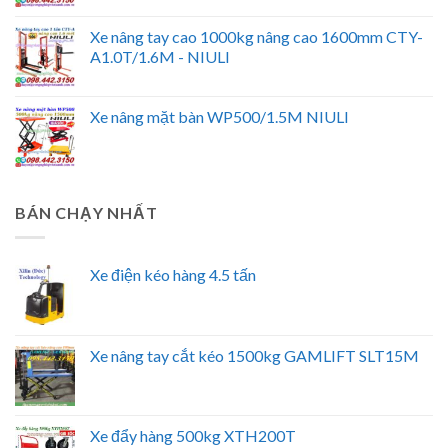
Xe nâng tay cao 1000kg nâng cao 1600mm CTY-
A1.0T/1.6M - NIULI
Xe nâng mặt bàn WP500/1.5M NIULI
BÁN CHẠY NHẤT
Xe điện kéo hàng 4.5 tấn
Xe nâng tay cắt kéo 1500kg GAMLIFT SLT15M
Xe đẩy hàng 500kg XTH200T