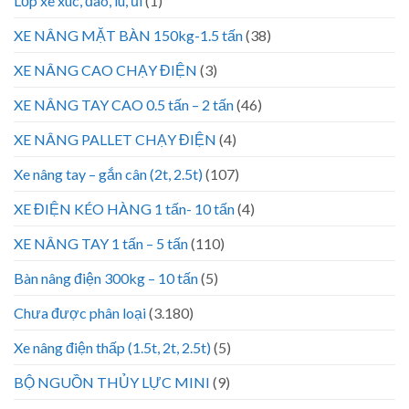
Lốp xe xúc, đào, lu, ủi
(1)
XE NÂNG MẶT BÀN 150kg-1.5 tấn
(38)
XE NÂNG CAO CHẠY ĐIỆN
(3)
XE NÂNG TAY CAO 0.5 tấn – 2 tấn
(46)
XE NÂNG PALLET CHẠY ĐIỆN
(4)
Xe nâng tay – gắn cân (2t, 2.5t)
(107)
XE ĐIỆN KÉO HÀNG 1 tấn- 10 tấn
(4)
XE NÂNG TAY 1 tấn – 5 tấn
(110)
Bàn nâng điện 300kg – 10 tấn
(5)
Chưa được phân loại
(3.180)
Xe nâng điện thấp (1.5t, 2t, 2.5t)
(5)
BỘ NGUỒN THỦY LỰC MINI
(9)