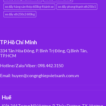
xe đẩy hàng sàn thép 600kg 4 bánh xe
xe đẩy phong thạnh xth250s1
xe đẩy xth250s2 600kg
TP.Hồ Chí Minh
334 Tân Hòa Đông, P. Bình Trị Đông, Q.Bình Tân,
TP.HCM
Hotline/Zalo/Viber: 098.442.3150
Email: huyen@congnghiepvietxanh.com.vn
Huế
Kiệt 344 Trưng Nữ Vương, P. Thủy Dương, TX. Hương