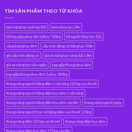
TÌM SẢN PHẨM THEO TỪ KHÓA
bàn nâng tay niuli wp500
bơm thủy lực 24v
bộ kẹp gắp phuy đôi 2 phuy 720kg
bộ nguồn thủy lực 12v
càng kẹp phuy đơn
cẩu móc động cơ bằng tay 3 tấn
giá cẩu mốc động cơ
giá xe nâng tay càng dài 1.8m
giá xe nâng tay siêu ngắn
kẹp gắp thùng phuy đơn
kẹp gắp thùng phuy đơn 1 phuy 360kg
thang nâng người bằng điện 1 cột nâng 125 kg cao 8 mét
thang nâng người bằng điện trục đơn 1 cột nâng
thang nâng người bằng điện trục đơn cao 8m
thang nâng người gopy
thang nâng người trục rút bằng điện cao 8 mét 125kg
thang nâng điện 125 kg cao 8 mét
thang nâng điện trục đơn
thang nâng điện trục đơn 125 kg cao 8m