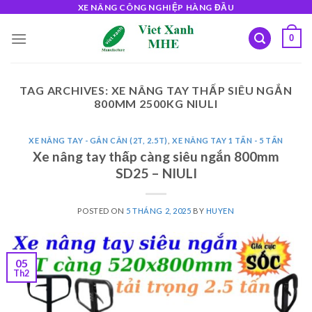
Skip
XE NÂNG CÔNG NGHIỆP HÀNG ĐẦU
to
0
content
TAG ARCHIVES:
XE NÂNG TAY THẤP SIÊU NGẮN
800MM 2500KG NIULI
XE NÂNG TAY - GẮN CÂN (2T, 2.5T)
,
XE NÂNG TAY 1 TẤN - 5 TẤN
Xe nâng tay thấp càng siêu ngắn 800mm
SD25 – NIULI
POSTED ON
5 THÁNG 2, 2025
BY
HUYEN
05
Th2