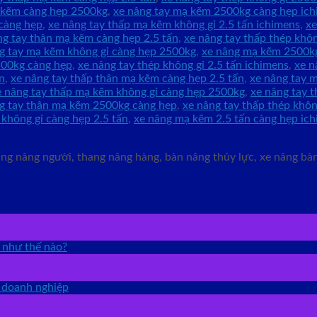
ạ kẽm càng hẹp 2500kg
,
xe nâng tay mạ kẽm 2500kg càng hẹp ic
càng hẹp
,
xe nâng tay thấp mạ kẽm không gỉ 2.5 tấn ichimens
,
xe
ng tay thân mạ kẽm càng hẹp 2.5 tấn
,
xe nâng tay thấp thép khô
g tay mạ kẽm không gỉ càng hẹp 2500kg
,
xe nâng mạ kẽm 2500kg
500kg càng hẹp
,
xe nâng tay thép không gỉ 2.5 tấn ichimens
,
xe n
n
,
xe nâng tay thấp thân mạ kẽm càng hẹp 2.5 tấn
,
xe nâng tay 
e nâng tay thấp mạ kẽm không gỉ càng hẹp 2500kg
,
xe nâng tay 
g tay thân mạ kẽm 2500kg càng hẹp
,
xe nâng tay thấp thép khôn
không gỉ càng hẹp 2.5 tấn
,
xe nâng mạ kẽm 2.5 tấn càng hẹp ic
g nâng người, thang nâng hàng, bàn nâng thủy lực, xe nâng bàn,
g như thế nào?
o doanh nghiệp