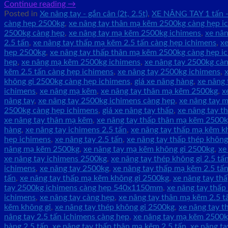
Continue reading
→
Posted in
Xe nâng tay - gắn cân (2t, 2.5t)
,
XE NÂNG TAY 1 tấn -
càng hẹp 2500kg
,
xe nâng tay thân mạ kẽm 2500kg càng hẹp i
2500kg càng hẹp
,
xe nâng tay mạ kẽm 2500kg ichimens
,
xe nân
2.5 tấn
,
xe nâng tay thấp mạ kẽm 2.5 tấn càng hẹp ichimens
,
xe
hẹp 2500kg
,
xe nâng tay thấp thân mạ kẽm 2500kg càng hẹp i
hẹp
,
xe nâng mạ kẽm 2500kg ichimens
,
xe nâng tay 2500kg cà
kẽm 2.5 tấn càng hẹp ichimens
,
xe nâng tay 2500kg ichimens
,
không gỉ 2500kg càng hẹp ichimens
,
giá xe nâng hàng
,
xe nâng 
ichimens
,
xe nâng mạ kẽm
,
xe nâng tay thân mạ kẽm 2500kg
,
x
nâng tay
,
xe nâng tay 2500kg ichimens càng hẹp
,
xe nâng tay m
2500kg càng hẹp ichimens
,
giá xe nâng tay thấp
,
xe nâng tay t
xe nâng tay thân mạ kẽm
,
xe nâng tay thấp thân mạ kẽm 2500
hàng
,
xe nâng tay ichimens 2.5 tấn
,
xe nâng tay thấp mạ kẽm kh
hẹp ichimens
,
xe nâng tay 2.5 tấn
,
xe nâng tay thấp thép không
nâng mạ kẽm 2500kg
,
xe nâng tay mạ kẽm không gỉ 2500kg
,
xe
xe nâng tay ichimens 2500kg
,
xe nâng tay thép không gỉ 2.5 tấ
ichimens
,
xe nâng tay 2500kg
,
xe nâng tay thấp mạ kẽm 2.5 tấ
tấn
,
xe nâng tay thấp mạ kẽm không gỉ 2500kg
,
xe nâng tay th
tay 2500kg ichimens càng hẹp 540x1150mm
,
xe nâng tay thấp
ichimens
,
xe nâng tay càng hẹp
,
xe nâng tay thân mạ kẽm 2.5 t
kẽm không gỉ
,
xe nâng tay thép không gỉ 2500kg
,
xe nâng tay 
nâng tay 2.5 tấn ichimens càng hẹp
,
xe nâng tay mạ kẽm 2500k
hàng 2.5 tấn
,
xe nâng tay thấp thân mạ kẽm 2.5 tấn
,
xe nâng ta