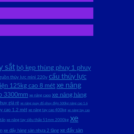
y sắt
bộ kẹp thùng phuy 1 phuy
cẩu thủy lực
guồn thủy lực mini 220v
xe nâng
iện 125kg cao 8 mét
cao 3300mm
xe nâng hàng
xe nâng caoo
huy giá rẻ
xe nâng quay đổ phuy điện 500kg nâng cao 1.6
ay cao 1.2 mét
xe nâng tay cao 400kg
xe nâng tay cao
xe
 tấn
xe nâng tay siêu thấp 51mm 2000kg
xe đẩy sàn
àn
xe đẩy hàng sàn nhựa 2 tầng