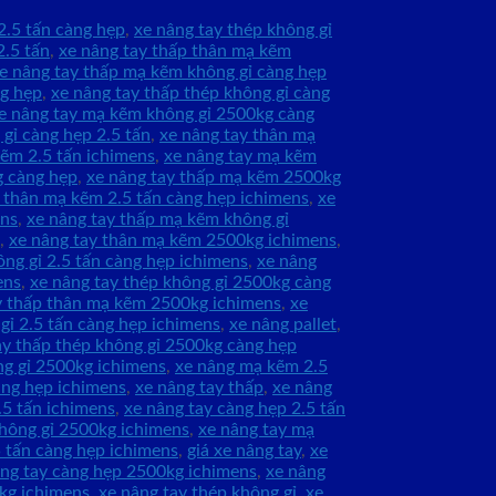
2.5 tấn càng hẹp
,
xe nâng tay thép không gỉ
2.5 tấn
,
xe nâng tay thấp thân mạ kẽm
e nâng tay thấp mạ kẽm không gỉ càng hẹp
ng hẹp
,
xe nâng tay thấp thép không gỉ càng
e nâng tay mạ kẽm không gỉ 2500kg càng
 gỉ càng hẹp 2.5 tấn
,
xe nâng tay thân mạ
kẽm 2.5 tấn ichimens
,
xe nâng tay mạ kẽm
g càng hẹp
,
xe nâng tay thấp mạ kẽm 2500kg
p thân mạ kẽm 2.5 tấn càng hẹp ichimens
,
xe
ens
,
xe nâng tay thấp mạ kẽm không gỉ
,
xe nâng tay thân mạ kẽm 2500kg ichimens
,
ng gỉ 2.5 tấn càng hẹp ichimens
,
xe nâng
ens
,
xe nâng tay thép không gỉ 2500kg càng
y thấp thân mạ kẽm 2500kg ichimens
,
xe
gỉ 2.5 tấn càng hẹp ichimens
,
xe nâng pallet
,
ay thấp thép không gỉ 2500kg càng hẹp
g gỉ 2500kg ichimens
,
xe nâng mạ kẽm 2.5
àng hẹp ichimens
,
xe nâng tay thấp
,
xe nâng
.5 tấn ichimens
,
xe nâng tay càng hẹp 2.5 tấn
hông gỉ 2500kg ichimens
,
xe nâng tay mạ
5 tấn càng hẹp ichimens
,
giá xe nâng tay
,
xe
âng tay càng hẹp 2500kg ichimens
,
xe nâng
0kg ichimens
,
xe nâng tay thép không gỉ
,
xe