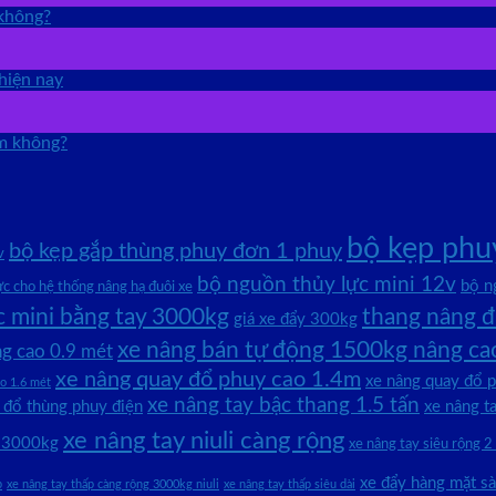
 không?
hiện nay
êm không?
bộ kẹp phu
bộ kẹp gắp thùng phuy đơn 1 phuy
v
bộ nguồn thủy lực mini 12v
bộ n
ực cho hệ thống nâng hạ đuôi xe
c mini bằng tay 3000kg
thang nâng đ
giá xe đẩy 300kg
xe nâng bán tự động 1500kg nâng 
g cao 0.9 mét
xe nâng quay đổ phuy cao 1.4m
xe nâng quay đổ p
ao 1.6 mét
xe nâng tay bậc thang 1.5 tấn
 đổ thùng phuy điện
xe nâng t
xe nâng tay niuli càng rộng
g 3000kg
xe nâng tay siêu rộng 2
xe đẩy hàng mặt s
p
xe nâng tay thấp càng rộng 3000kg niuli
xe nâng tay thấp siêu dài