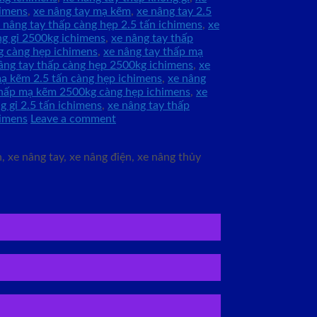
himens
,
xe nâng tay mạ kẽm
,
xe nâng tay 2.5
 nâng tay thấp càng hẹp 2.5 tấn ichimens
,
xe
ng gỉ 2500kg ichimens
,
xe nâng tay thấp
 càng hẹp ichimens
,
xe nâng tay thấp mạ
âng tay thấp càng hẹp 2500kg ichimens
,
xe
mạ kẽm 2.5 tấn càng hẹp ichimens
,
xe nâng
thấp mạ kẽm 2500kg càng hẹp ichimens
,
xe
g gỉ 2.5 tấn ichimens
,
xe nâng tay thấp
himens
Leave a comment
 xe nâng tay, xe nâng điện, xe nâng thủy