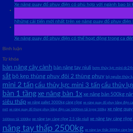
Xe nâng quay đổ phuy điện có phù hợp với ngành bao bì
06
Th8
Những cải tiến mới nhất trên xe nâng quay đổ phuy điện 
06
Th8
Xe nâng quay đổ phuy điện có thể hoạt động trong ca đ
Bình luận
Từ khóa
bàn nâng cây cành
bàn nâng tay niuli
bơm thủy lực mini dc24
sắt
bộ kẹp thùng phuy đôi 2 thùng phuy
bộ nguồn thủy l
mini 2 tấn
cẩu thủy lực mini 3 tấn
cẩu thủy lự
bàn 1 tầng
xe nâng bàn 1x
xe nâng bàn 500kg nân
siêu thấp
xe nâng pallet 3000kg càng rộng
xe nâng quay đổ phuy bằng điện c
xe nâng quay
mét
xe nâng quay đổ thùng phuy bằng điện cao 1600mm tải trọng 500kg
xe nâng tay càng rộn
xe nâng tay càng rộng 2.5 tấn niuli
1600mm tải 1000kg
nâng tay thấp 2500kg
xe nâng tay thấp 3000kg càng hẹ