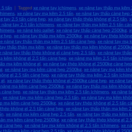
 5 tấn
|
Tagged
xe nâng tay ichimens
,
xe nâng tay thấp mạ kẽm 
chimens
,
xe nâng tay mạ kẽm 2.5 tấn
,
xe nâng tay thấp càng hẹp 
g tay 2.5 tấn càng hẹp
,
xe nâng tay thấp thép không gỉ 2.5 tấn
,
x
 nâng tay 2.5 tấn ichimens
,
xe nâng tay thân mạ kẽm 2.5 tấn cà
chimens
,
xe nâng kéo pallet
,
xe nâng tay thấp càng hẹp 2500kg
,
x
ng hẹp
,
xe nâng tay thấp mạ kẽm 2500kg
,
xe nâng tay thép không
xe nâng tay thấp thân mạ kẽm 2.5 tấn càng hẹp
,
xe nâng tay mạ 
tay thấp thân mạ kẽm
,
xe nâng tay thấp mạ kẽm không gỉ 2500k
e nâng tay thấp thép không gỉ càng hẹp 2.5 tấn
,
xe nâng tay thấ
ạ kẽm không gỉ 2.5 tấn càng hẹp
,
xe nâng mạ kẽm 2.5 tấn ichim
hấp mạ kẽm không gỉ
,
xe nâng tay thép không gỉ 2500kg càng hẹp
kg
,
xe nâng tay mạ kẽm càng hẹp 2500kg
,
xe nâng tay mạ kẽm khô
ông gỉ 2.5 tấn càng hẹp
,
xe nâng tay thấp mạ kẽm 2.5 tấn ichim
 gỉ
,
xe nâng tay thấp thép không gỉ 2500kg càng hẹp
,
xe nâng ta
 nâng mạ kẽm càng hẹp 2500kg
,
xe nâng tay thấp mạ kẽm không 
n càng hẹp
,
xe nâng tay thân mạ kẽm 2.5 tấn ichimens
,
xe nâng t
n
,
xe nâng tay mạ kẽm càng hẹp 2.5 tấn
,
xe nâng tay mạ kẽm khôn
ấp mạ kẽm càng hẹp 2500kg
,
xe nâng tay thép không gỉ 2.5 tấn c
 thép không gỉ 2.5 tấn càng hẹp
,
xe nâng tay thấp thân mạ kẽm 2
ấn
,
xe nâng mạ kẽm càng hẹp 2.5 tấn
,
xe nâng tay thấp mạ kẽm k
thân mạ kẽm càng hẹp 2500kg
,
xe nâng tay thấp thép không gỉ 2.
g càng hẹp
,
xe nâng tay mạ kẽm không gỉ 2.5 tấn ichimens
,
xe n
y thấp mạ kẽm càng hẹp 2.5 tấn
,
xe nâng tay thép không gỉ 250