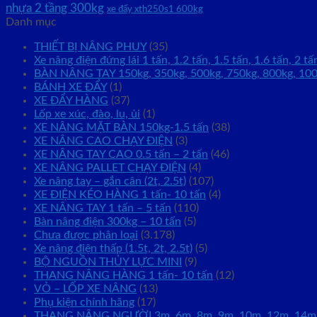
nhựa 2 tầng 300kg
xe đẩy xth250s1 600kg
Danh mục
THIẾT BỊ NÂNG PHUY
(35)
Xe nâng điện đứng lái 1 tấn, 1.2 tấn, 1.5 tấn, 1.6 tấn, 2 tấ
BÀN NÂNG TAY 150kg, 350kg, 500kg, 750kg, 800kg, 10
BÁNH XE ĐẨY
(1)
XE ĐẨY HÀNG
(37)
Lốp xe xúc, đào, lu, ủi
(1)
XE NÂNG MẶT BÀN 150kg-1.5 tấn
(38)
XE NÂNG CAO CHẠY ĐIỆN
(3)
XE NÂNG TAY CAO 0.5 tấn – 2 tấn
(46)
XE NÂNG PALLET CHẠY ĐIỆN
(4)
Xe nâng tay – gắn cân (2t, 2.5t)
(107)
XE ĐIỆN KÉO HÀNG 1 tấn- 10 tấn
(4)
XE NÂNG TAY 1 tấn – 5 tấn
(110)
Bàn nâng điện 300kg – 10 tấn
(5)
Chưa được phân loại
(3.178)
Xe nâng điện thấp (1.5t, 2t, 2.5t)
(5)
BỘ NGUỒN THỦY LỰC MINI
(9)
THANG NÂNG HÀNG 1 tấn- 10 tấn
(12)
VỎ – LỐP XE NÂNG
(13)
Phụ kiện chính hãng
(17)
THANG NÂNG NGƯỜI 3m, 6m, 8m, 9m, 10m, 12m, 14m