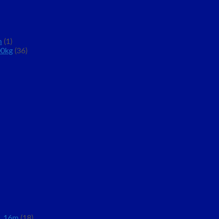
n
(1)
00kg
(36)
, 16m
(18)