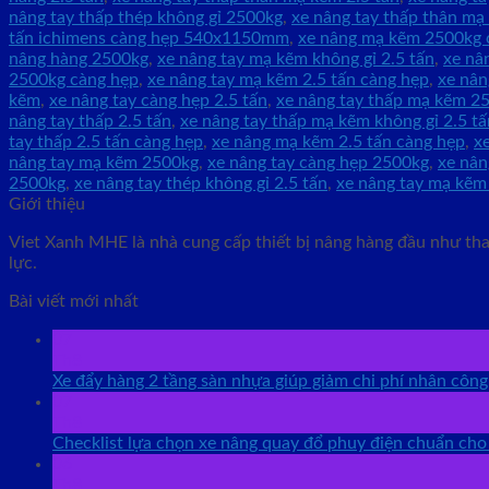
nâng tay thấp thép không gỉ 2500kg
,
xe nâng tay thấp thân m
tấn ichimens càng hẹp 540x1150mm
,
xe nâng mạ kẽm 2500kg 
nâng hàng 2500kg
,
xe nâng tay mạ kẽm không gỉ 2.5 tấn
,
xe nâ
2500kg càng hẹp
,
xe nâng tay mạ kẽm 2.5 tấn càng hẹp
,
xe nân
kẽm
,
xe nâng tay càng hẹp 2.5 tấn
,
xe nâng tay thấp mạ kẽm 2
nâng tay thấp 2.5 tấn
,
xe nâng tay thấp mạ kẽm không gỉ 2.5 tấ
tay thấp 2.5 tấn càng hẹp
,
xe nâng mạ kẽm 2.5 tấn càng hẹp
,
x
nâng tay mạ kẽm 2500kg
,
xe nâng tay càng hẹp 2500kg
,
xe nân
2500kg
,
xe nâng tay thép không gỉ 2.5 tấn
,
xe nâng tay mạ kẽm 
Giới thiệu
Viet Xanh MHE là nhà cung cấp thiết bị nâng hàng đầu như than
lực.
Bài viết mới nhất
07
Th8
Xe đẩy hàng 2 tầng sàn nhựa giúp giảm chi phí nhân côn
07
Th8
Checklist lựa chọn xe nâng quay đổ phuy điện chuẩn ch
06
Th8