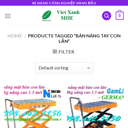
Skip
XE NÂNG CÔNG NGHIỆP HÀNG ĐẦU
to
0
content
HOME
/
PRODUCTS TAGGED “BÀN NÂNG TAY CON
LĂN”
FILTER