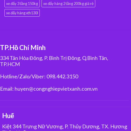
xe đẩy 3 tầng 150kg
xe đẩy hàng 2 tầng 200kg giá rẻ
xe đẩy hàng xth130l
TP.Hồ Chí Minh
334 Tân Hòa Đông, P. Bình Trị Đông, Q.Bình Tân,
TP.HCM
Hotline/Zalo/Viber: 098.442.3150
Email: huyen@congnghiepvietxanh.com.vn
Huế
Kiệt 344 Trưng Nữ Vương, P. Thủy Dương, TX. Hương