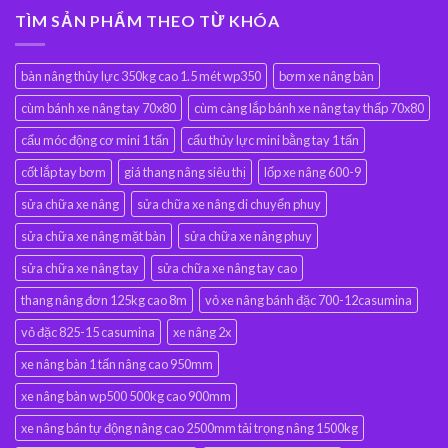
TÌM SẢN PHẨM THEO TỪ KHÓA
bàn nâng thủy lực 350kg cao 1.5 mét wp350
bơm xe nâng bàn
cùm bánh xe nâng tay 70x80
cùm càng lắp bánh xe nâng tay thấp 70x80
cẩu móc động cơ mini 1 tấn
cẩu thủy lực mini bằng tay 1 tấn
cốt lắp tay bơm
giá thang nâng siêu thị
lốp xe nâng 600-9
sửa chữa xe nâng
sửa chữa xe nâng di chuyển phuy
sửa chữa xe nâng mặt bàn
sửa chữa xe nâng phuy
sửa chữa xe nâng tay
sửa chữa xe nâng tay cao
thang nâng đơn 125kg cao 8m
vỏ xe nâng bánh đặc 700-12casumina
vỏ đặc 825-15 casumina
xe nâng 2x
xe nâng bàn 1 tấn nâng cao 950mm
xe nâng bàn wp500 500kg cao 900mm
xe nâng bán tự động nâng cao 2500mm tải trọng nâng 1500kg