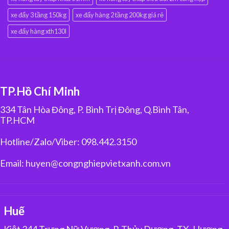
xe đẩy 3 tầng 150kg
xe đẩy hàng 2 tầng 200kg giá rẻ
xe đẩy hàng xth130l
TP.Hồ Chí Minh
334 Tân Hòa Đông, P. Bình Trị Đông, Q.Bình Tân,
TP.HCM
Hotline/Zalo/Viber: 098.442.3150
Email: huyen@congnghiepvietxanh.com.vn
Huế
Kiệt 344 Trưng Nữ Vương, P. Thủy Dương, TX. Hương