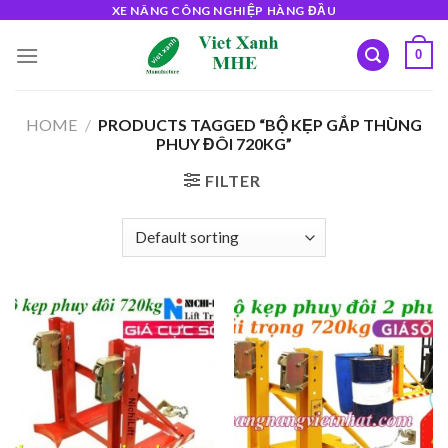
Skip
XE NÂNG CÔNG NGHIỆP HÀNG ĐẦU
to
0
content
HOME
/
PRODUCTS TAGGED “BỘ KẸP GẮP THÙNG
PHUY ĐÔI 720KG”
FILTER