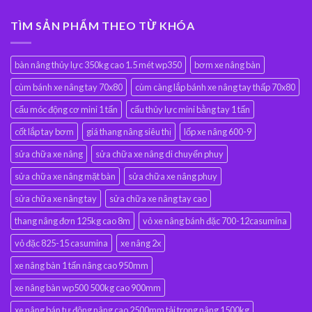
TÌM SẢN PHẨM THEO TỪ KHÓA
bàn nâng thủy lực 350kg cao 1.5 mét wp350
bơm xe nâng bàn
cùm bánh xe nâng tay 70x80
cùm càng lắp bánh xe nâng tay thấp 70x80
cẩu móc động cơ mini 1 tấn
cẩu thủy lực mini bằng tay 1 tấn
cốt lắp tay bơm
giá thang nâng siêu thị
lốp xe nâng 600-9
sửa chữa xe nâng
sửa chữa xe nâng di chuyển phuy
sửa chữa xe nâng mặt bàn
sửa chữa xe nâng phuy
sửa chữa xe nâng tay
sửa chữa xe nâng tay cao
thang nâng đơn 125kg cao 8m
vỏ xe nâng bánh đặc 700-12casumina
vỏ đặc 825-15 casumina
xe nâng 2x
xe nâng bàn 1 tấn nâng cao 950mm
xe nâng bàn wp500 500kg cao 900mm
xe nâng bán tự động nâng cao 2500mm tải trọng nâng 1500kg