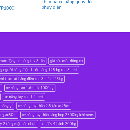
khi mua xe nâng quay đổ
phuy điện
WP1000
 móc động cơ bằng tay 3 tấn
giá cẩu mốc động cơ
g người bằng điện 1 cột nâng 125 kg cao 8 mét
ời trục rút bằng điện cao 8 mét 125kg
t
xe nâng cao 1.6m tải 1000kg
xe nâng tay cao 1.2 mét
không gỉ
xe nâng tay thấp 2.5 tấn ac25m
rộng ac50m
xe nâng tay thấp càng hẹp 2500kg ichimens
ẩy 2 tầng mặt bàn nhựa
xe đẩy 4 bánh 200kg