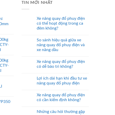
TIN MỚI NHẤT
Xe nâng quay đổ phuy điện
ni
có thể hoạt động trong ca
00mm
đêm không?
000kg
So sánh hiệu quả giữa xe
 CTY-
nâng quay đổ phuy điện và
I
xe nâng dầu
000kg
Xe nâng quay đổ phuy điện
 CTY-
có dễ bảo trì không?
I
Lợi ích dài hạn khi đầu tư xe
nâng quay đổ phuy điện
I
Xe nâng quay đổ phuy điện
có cần kiểm định không?
WP350
Những câu hỏi thường gặp