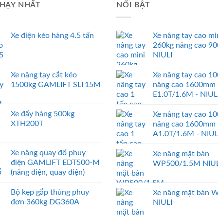
HẠY NHẤT
NỔI BẬT
Xe điện kéo hàng 4.5 tấn
Xe nâng tay cao mi
260kg nâng cao 9
NIULI
Xe nâng tay cắt kéo
Xe nâng tay cao 1
1500kg GAMLIFT SLT15M
nâng cao 1600mm
E1.0T/1.6M - NIUL
Xe đẩy hàng 500kg
Xe nâng tay cao 1
XTH200T
nâng cao 1600mm
A1.0T/1.6M - NIUL
Xe nâng quay đổ phuy
Xe nâng mặt bàn
điện GAMLIFT EDT500-M
WP500/1.5M NIUL
(nâng điện, quay điện)
Bộ kẹp gắp thùng phuy
Xe nâng mặt bàn 
đơn 360kg DG360A
NIULI