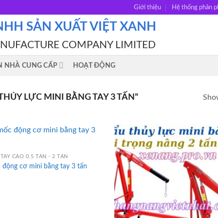
Giới thiệu
Hệ thống phân p
NHH SẢN XUẤT VIỆT XANH
ANUFACTURE COMPANY LIMITED
N NHÀ CUNG CẤP
HOẠT ĐỘNG
HỦY LỰC MINI BẰNG TAY 3 TẤN”
Show
TAY CAO 0.5 TẤN - 2 TẤN
động cơ mini bằng tay 3 tấn