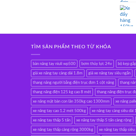
TÌM SẢN PHẨM THEO TỪ KHÓA
bàn nâng tay niuli wp500
bơm thủy lực 24v
bộ kẹp gắ
giá xe nâng tay càng dài 1.8m
giá xe nâng tay siêu ngắn
thang nâng người bằng điện trục đơn 1 cột nâng
thang nâ
thang nâng điện 125 kg cao 8 mét
thang nâng điện trục đ
xe nâng mặt bàn con lăn 350kg cao 1300mm
xe nâng pall
xe nâng tay cao 1.2 mét 500kg
xe nâng tay càng siêu d
xe nâng tay thấp 5 tấn
xe nâng tay thấp 5 tấn càng rộng
xe nâng tay thấp càng rộng 3000kg
xe nâng tay thấp siêu