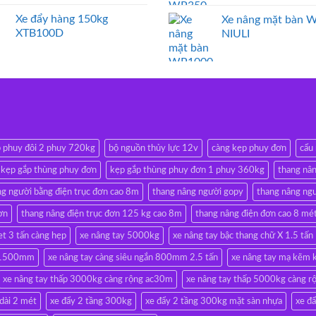
Xe đẩy hàng 150kg
Xe nâng mặt bàn 
XTB100D
NIULI
p phuy đôi 2 phuy 720kg
bộ nguồn thủy lực 12v
càng kẹp phuy đơn
cẩu
kẹp gắp thùng phuy đơn
kẹp gắp thùng phuy đơn 1 phuy 360kg
thang nân
ng người bằng điện trục đơn cao 8m
thang nâng người gopy
thang nâng ngư
ơn
thang nâng điện trục đơn 125 kg cao 8m
thang nâng điện đơn cao 8 mé
et 3 tấn càng hẹp
xe nâng tay 5000kg
xe nâng tay bậc thang chữ X 1.5 tấn
ài 1500mm
xe nâng tay càng siêu ngắn 800mm 2.5 tấn
xe nâng tay mạ kẽm 
xe nâng tay thấp 3000kg càng rộng ac30m
xe nâng tay thấp 5000kg càng 
 dài 2 mét
xe đẩy 2 tầng 300kg
xe đẩy 2 tầng 300kg mặt sàn nhựa
xe đ