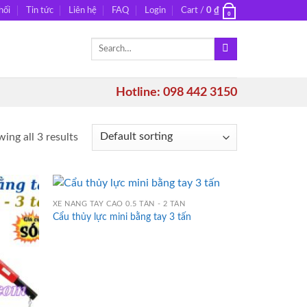
hối
Tin tức
Liên hệ
FAQ
Login
Cart /
0
₫
0
Search
for:
Hotline: 098 442 3150
ing all 3 results
XE NÂNG TAY CAO 0.5 TẤN - 2 TẤN
Cẩu thủy lực mini bằng tay 3 tấn