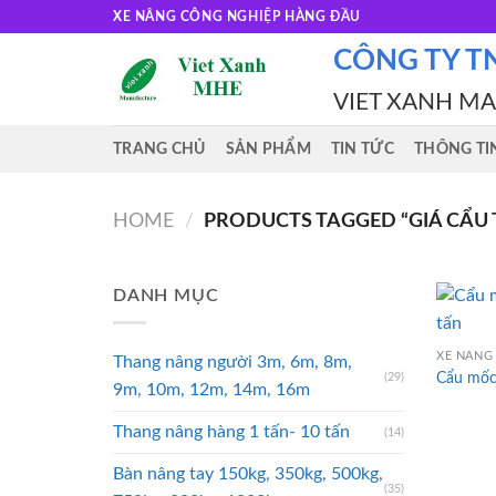
Skip
XE NÂNG CÔNG NGHIỆP HÀNG ĐẦU
to
CÔNG TY T
content
VIET XANH M
TRANG CHỦ
SẢN PHẨM
TIN TỨC
THÔNG TI
HOME
/
PRODUCTS TAGGED “GIÁ CẨU T
DANH MỤC
XE NÂNG 
Thang nâng người 3m, 6m, 8m,
Cẩu mốc 
(29)
9m, 10m, 12m, 14m, 16m
Thang nâng hàng 1 tấn- 10 tấn
(14)
Bàn nâng tay 150kg, 350kg, 500kg,
(35)