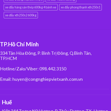
xe đẩy hàng sàn thép 600kg 4 bánh xe
xe đẩy phong thạnh xth250s1
xe đẩy xth250s2 600kg
TP.Hồ Chí Minh
334 Tân Hòa Đông, P. Bình Trị Đông, Q.Bình Tân,
TP.HCM
Hotline/Zalo/Viber: 098.442.3150
Email: huyen@congnghiepvietxanh.com.vn
Huế
Kiệt 344 Trưng Nữ Vương, P. Thủy Dương, TX. Hương