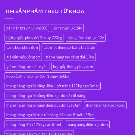
TÌM SẢN PHẨM THEO TỪ KHÓA
bàn nâng tay niuli wp500
bơm thủy lực 24v
bộ kẹp gắp phuy đôi 2 phuy 720kg
bộ nguồn thủy lực 12v
càng kẹp phuy đơn
cẩu móc động cơ bằng tay 3 tấn
giá cẩu mốc động cơ
giá xe nâng tay càng dài 1.8m
giá xe nâng tay siêu ngắn
kẹp gắp thùng phuy đơn
kẹp gắp thùng phuy đơn 1 phuy 360kg
thang nâng người bằng điện 1 cột nâng 125 kg cao 8 mét
thang nâng người bằng điện trục đơn 1 cột nâng
thang nâng người bằng điện trục đơn cao 8m
thang nâng người gopy
thang nâng người trục rút bằng điện cao 8 mét 125kg
thang nâng điện 125 kg cao 8 mét
thang nâng điện trục đơn
thang nâng điện trục đơn 125 kg cao 8m