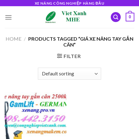
Skip
XE NÂNG CÔNG NGHIỆP HÀNG ĐẦU
to
0
content
HOME
/
PRODUCTS TAGGED “GIÁ XE NÂNG TAY GẮN
CÂN”
FILTER