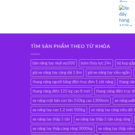
TÌM SẢN PHẨM THEO TỪ KHÓA
bàn nâng tay niuli wp500
bơm thủy lực 24v
bộ kẹp gắ
giá xe nâng tay càng dài 1.8m
giá xe nâng tay siêu ngắn
thang nâng người bằng điện trục đơn 1 cột nâng
thang nâ
thang nâng điện 125 kg cao 8 mét
thang nâng điện trục đ
xe nâng mặt bàn con lăn 350kg cao 1300mm
xe nâng pall
xe nâng tay cao 1.2 mét 500kg
xe nâng tay càng siêu d
xe nâng tay thấp 5 tấn
xe nâng tay thấp 5 tấn càng rộng
xe nâng tay thấp càng rộng 3000kg
xe nâng tay thấp siêu