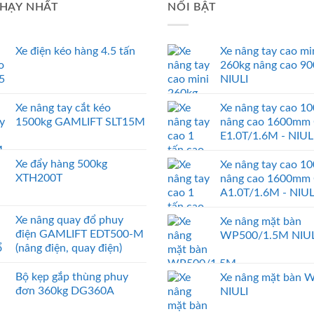
HẠY NHẤT
NỔI BẬT
Xe điện kéo hàng 4.5 tấn
Xe nâng tay cao mi
260kg nâng cao 9
NIULI
Xe nâng tay cắt kéo
Xe nâng tay cao 1
1500kg GAMLIFT SLT15M
nâng cao 1600mm
E1.0T/1.6M - NIUL
Xe đẩy hàng 500kg
Xe nâng tay cao 1
XTH200T
nâng cao 1600mm
A1.0T/1.6M - NIUL
Xe nâng quay đổ phuy
Xe nâng mặt bàn
điện GAMLIFT EDT500-M
WP500/1.5M NIUL
(nâng điện, quay điện)
Bộ kẹp gắp thùng phuy
Xe nâng mặt bàn 
đơn 360kg DG360A
NIULI