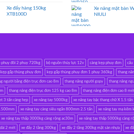
Xe đẩy hàng 150kg
Xe nâng mặt bàn 
XTB100D
NIULI
p phuy đôi 2 phuy 720kg
bộ nguồn thủy lực 12v
càng kẹp phuy đơn
cẩu
kẹp gắp thùng phuy đơn
kẹp gắp thùng phuy đơn 1 phuy 360kg
thang nân
ng người bằng điện trục đơn cao 8m
thang nâng người gopy
thang nâng ngư
ơn
thang nâng điện trục đơn 125 kg cao 8m
thang nâng điện đơn cao 8 mé
et 3 tấn càng hẹp
xe nâng tay 5000kg
xe nâng tay bậc thang chữ X 1.5 tấn
ài 1500mm
xe nâng tay càng siêu ngắn 800mm 2.5 tấn
xe nâng tay mạ kẽm 
xe nâng tay thấp 3000kg càng rộng ac30m
xe nâng tay thấp 5000kg càng 
 dài 2 mét
xe đẩy 2 tầng 300kg
xe đẩy 2 tầng 300kg mặt sàn nhựa
xe đ