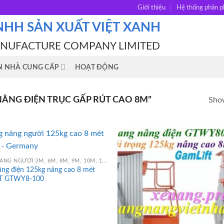
Giới thiệu
Hệ thống phân p
NHH SẢN XUẤT VIỆT XANH
ANUFACTURE COMPANY LIMITED
N NHÀ CUNG CẤP
HOẠT ĐỘNG
ÂNG ĐIỆN TRỤC GẤP RÚT CAO 8M”
Show
THANG NÂNG NGƯỜI 3M, 6M, 8M, 9M, 10M, 12M, 14M, 16M
âng điện 125kg nâng cao 8 mét
T GTWY8-100