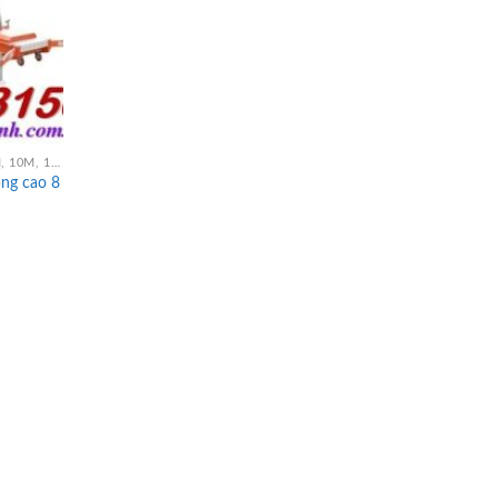
THANG NÂNG NGƯỜI 3M, 6M, 8M, 9M, 10M, 12M, 14M, 16M
âng cao 8