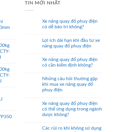
TIN MỚI NHẤT
Xe nâng quay đổ phuy điện
ni
có dễ bảo trì không?
00mm
Lợi ích dài hạn khi đầu tư xe
000kg
nâng quay đổ phuy điện
 CTY-
I
Xe nâng quay đổ phuy điện
có cần kiểm định không?
000kg
 CTY-
Những câu hỏi thường gặp
I
khi mua xe nâng quay đổ
phuy điện
I
Xe nâng quay đổ phuy điện
có thể ứng dụng trong ngành
dược không?
WP350
Các rủi ro khi không sử dụng