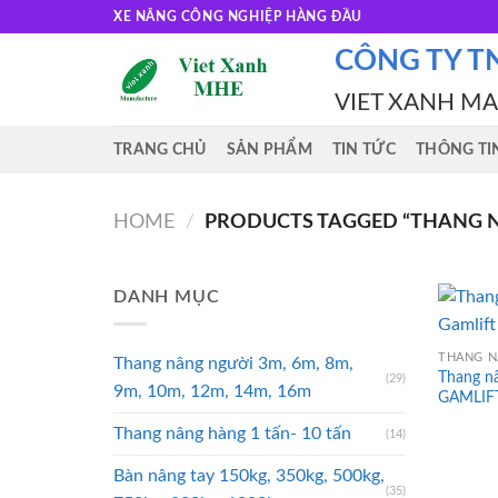
Skip
XE NÂNG CÔNG NGHIỆP HÀNG ĐẦU
to
CÔNG TY T
content
VIET XANH M
TRANG CHỦ
SẢN PHẨM
TIN TỨC
THÔNG TI
HOME
/
PRODUCTS TAGGED “THANG N
DANH MỤC
Thang nâng người 3m, 6m, 8m,
Thang n
(29)
9m, 10m, 12m, 14m, 16m
GAMLIF
Thang nâng hàng 1 tấn- 10 tấn
(14)
Bàn nâng tay 150kg, 350kg, 500kg,
(35)