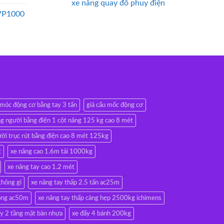
xe nâng quay đổ phuy điện
WP1000
 móc động cơ bằng tay 3 tấn
giá cẩu mốc động cơ
g người bằng điện 1 cột nâng 125 kg cao 8 mét
ời trục rút bằng điện cao 8 mét 125kg
t
xe nâng cao 1.6m tải 1000kg
xe nâng tay cao 1.2 mét
không gỉ
xe nâng tay thấp 2.5 tấn ac25m
rộng ac50m
xe nâng tay thấp càng hẹp 2500kg ichimens
ẩy 2 tầng mặt bàn nhựa
xe đẩy 4 bánh 200kg