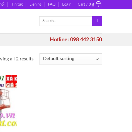
hối
Tin tức
Liên hệ
FAQ
Login
Cart /
0
₫
0
Search
for:
Hotline: 098 442 3150
ing all 2 results