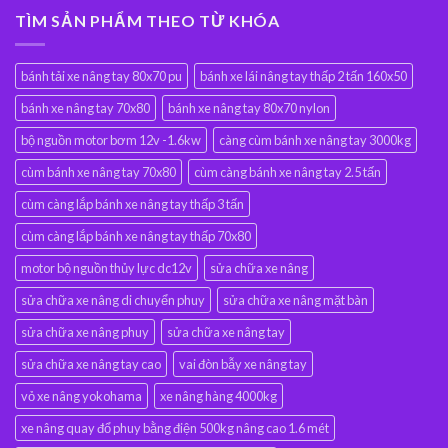
TÌM SẢN PHẨM THEO TỪ KHÓA
bánh tải xe nâng tay 80x70 pu
bánh xe lái nâng tay thấp 2 tấn 160x50
bánh xe nâng tay 70x80
bánh xe nâng tay 80x70 nylon
bộ nguồn motor bơm 12v -1.6kw
càng cùm bánh xe nâng tay 3000kg
cùm bánh xe nâng tay 70x80
cùm càng bánh xe nâng tay 2.5 tấn
cùm càng lắp bánh xe nâng tay thấp 3 tấn
cùm càng lắp bánh xe nâng tay thấp 70x80
motor bộ nguồn thủy lực dc12v
sửa chữa xe nâng
sửa chữa xe nâng di chuyển phuy
sửa chữa xe nâng mặt bàn
sửa chữa xe nâng phuy
sửa chữa xe nâng tay
sửa chữa xe nâng tay cao
vai đòn bẫy xe nâng tay
vỏ xe nâng yokohama
xe nâng hàng 4000kg
xe nâng quay đổ phuy bằng điện 500kg nâng cao 1.6 mét