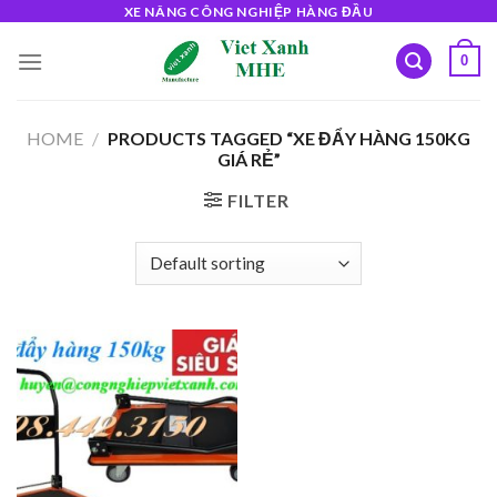
Skip
XE NÂNG CÔNG NGHIỆP HÀNG ĐẦU
to
0
content
HOME
/
PRODUCTS TAGGED “XE ĐẨY HÀNG 150KG
GIÁ RẺ”
FILTER