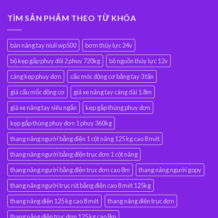
TÌM SẢN PHẨM THEO TỪ KHÓA
bàn nâng tay niuli wp500
bơm thủy lực 24v
bộ kẹp gắp phuy đôi 2 phuy 720kg
bộ nguồn thủy lực 12v
càng kẹp phuy đơn
cẩu móc động cơ bằng tay 3 tấn
giá cẩu mốc động cơ
giá xe nâng tay càng dài 1.8m
giá xe nâng tay siêu ngắn
kẹp gắp thùng phuy đơn
kẹp gắp thùng phuy đơn 1 phuy 360kg
thang nâng người bằng điện 1 cột nâng 125 kg cao 8 mét
thang nâng người bằng điện trục đơn 1 cột nâng
thang nâng người bằng điện trục đơn cao 8m
thang nâng người gopy
thang nâng người trục rút bằng điện cao 8 mét 125kg
thang nâng điện 125 kg cao 8 mét
thang nâng điện trục đơn
thang nâng điện trục đơn 125 kg cao 8m