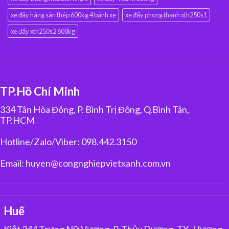
xe đẩy hàng sàn thép 600kg 4 bánh xe
xe đẩy phong thạnh xth250s1
xe đẩy xth250s2 600kg
TP.Hồ Chí Minh
334 Tân Hòa Đông, P. Bình Trị Đông, Q.Bình Tân,
TP.HCM
Hotline/Zalo/Viber: 098.442.3150
Email: huyen@congnghiepvietxanh.com.vn
Huế
Kiệt 344 Trưng Nữ Vương, P. Thủy Dương, TX. Hương