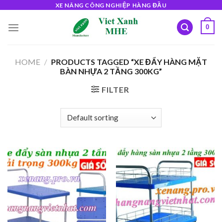
Skip
XE NÂNG CÔNG NGHIỆP HÀNG ĐẦU
to
0
content
HOME
/
PRODUCTS TAGGED “XE ĐẨY HÀNG MẶT
BÀN NHỰA 2 TẦNG 300KG”
FILTER