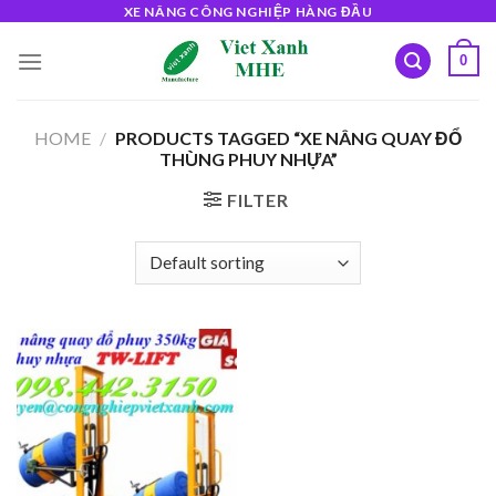
Skip
XE NÂNG CÔNG NGHIỆP HÀNG ĐẦU
to
0
content
HOME
/
PRODUCTS TAGGED “XE NÂNG QUAY ĐỔ
THÙNG PHUY NHỰA”
FILTER