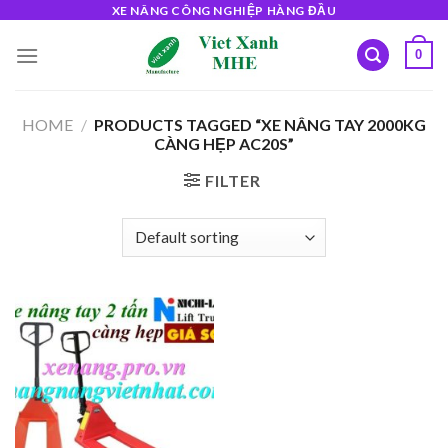
Skip
XE NÂNG CÔNG NGHIỆP HÀNG ĐẦU
to
0
content
HOME
/
PRODUCTS TAGGED “XE NÂNG TAY 2000KG
CÀNG HẸP AC20S”
FILTER