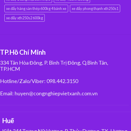
xe đẩy hàng sàn thép 600kg 4 bánh xe
xe đẩy phong thạnh xth250s1
xe đẩy xth250s2 600kg
TP.Hồ Chí Minh
334 Tân Hòa Đông, P. Bình Trị Đông, Q.Bình Tân,
TP.HCM
Hotline/Zalo/Viber: 098.442.3150
Email: huyen@congnghiepvietxanh.com.vn
Huế
Kiệt 344 Trưng Nữ Vương, P. Thủy Dương, TX. Hương