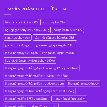
TÌM SẢN PHẨM THEO TỪ KHÓA
bàn nâng tay niuli wp500
bơm thủy lực 24v
bộ kẹp gắp phuy đôi 2 phuy 720kg
bộ nguồn thủy lực 12v
càng kẹp phuy đơn
cẩu móc động cơ bằng tay 3 tấn
giá cẩu mốc động cơ
giá xe nâng tay càng dài 1.8m
giá xe nâng tay siêu ngắn
kẹp gắp thùng phuy đơn
kẹp gắp thùng phuy đơn 1 phuy 360kg
thang nâng người bằng điện 1 cột nâng 125 kg cao 8 mét
thang nâng người bằng điện trục đơn 1 cột nâng
thang nâng người bằng điện trục đơn cao 8m
thang nâng người gopy
thang nâng người trục rút bằng điện cao 8 mét 125kg
thang nâng điện 125 kg cao 8 mét
thang nâng điện trục đơn
thang nâng điện trục đơn 125 kg cao 8m