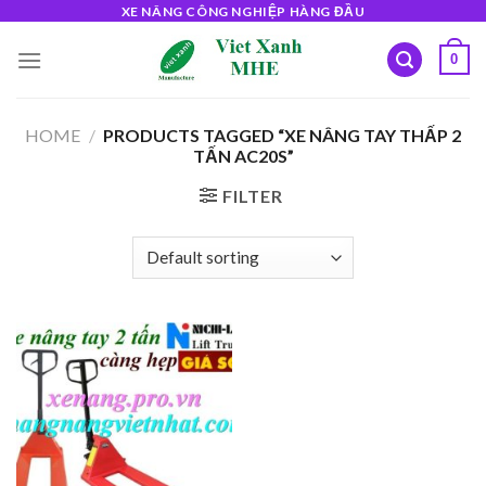
Skip
XE NÂNG CÔNG NGHIỆP HÀNG ĐẦU
to
0
content
HOME
/
PRODUCTS TAGGED “XE NÂNG TAY THẤP 2
TẤN AC20S”
FILTER