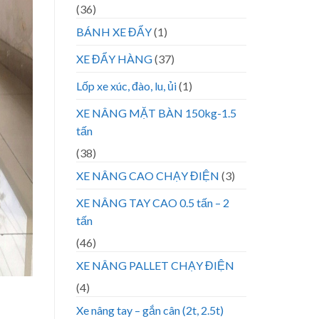
(36)
BÁNH XE ĐẨY
(1)
XE ĐẨY HÀNG
(37)
Lốp xe xúc, đào, lu, ủi
(1)
XE NÂNG MẶT BÀN 150kg-1.5
tấn
(38)
XE NÂNG CAO CHẠY ĐIỆN
(3)
XE NÂNG TAY CAO 0.5 tấn – 2
tấn
(46)
XE NÂNG PALLET CHẠY ĐIỆN
(4)
Xe nâng tay – gắn cân (2t, 2.5t)