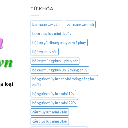
TỪ KHÓA
bàn nâng cây cành
bàn nâng tay niuli
bơm thủy lực mini dc24v
bộ kẹp gắp thùng phuy đơn 1 phuy
bộ kẹp phuy sắt
bộ kẹp thùng phuy 1 phuy sắt
bộ kẹp thùng phuy đôi 2 thùng phuy
bộ nguồn thủy lực cho hệ thống nâng hạ
a loại
đuôi xe
bộ nguồn thủy lực mini 12v
bộ nguồn thủy lực mini 220v
cẩu thủy lực mini 2 tấn
cẩu thủy lực mini 3 tấn