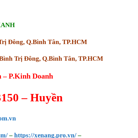
XANH
h Trị Đông, Q.Bình Tân, TP.HCM
Bình Trị Đông, Q.Bình Tân, TP.HCM
n – P.Kinh Doanh
3150 – Huyền
om.vn
om/
–
https://xenang.pro.vn/
–