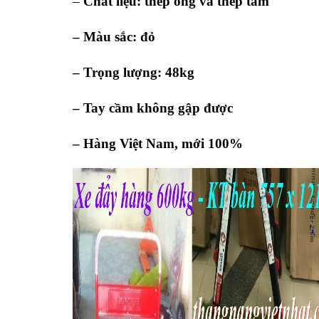
–
Chất liệu: thép ống và thép tấm
– Màu sắc: đỏ
–
Trọng lượng: 48kg
– Tay cầm không gập được
– Hàng Việt Nam, mới 100%