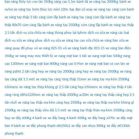
bàn nâng thủy lực con lăn 350kg nâng cao 1.5m
bánh lái xe nâng tay 2000kg
bánh xe
nylon xe nâng tay
bơm thủy lực mini 220v
bạc đạn cổ xoay xe nâng tay
càng cùm bánh
xe nâng tay thấp 3 tấn
càng cùm lắp bánh xe nâng tay
càng cùm lắp bánh xe nâng tay
thấp 80x70
cùm càng lắp bánh xe nâng tay 2500kg
cùm càng lắp bánh xe nâng tay thấp
2.5 tấn
dịch vụ sửa chữa xe nâng thùng phuy tại tphcm
dịch vụ sửa xe nâng các loại
dịch vụ sửa xe nâng phuy
dịch vụ sửa xe nâng tay cao
sửa chữa xe nâng bàn
sửa xe
nâng quay đổ phuy
vỏ xe nâng 825-15
vỏ xe nâng bánh đặc 815-15
xe nâng bàn điện
350kg
xe nâng máy móc thiết bị
xe nâng mặt bàn 1 tấn
xe nâng mặt bàn 500kg nâng
cao 1300mm
xe nâng mặt bàn 800kg nâng cao 0.95m
xe nâng mặt bàn có con lăn
xe
nâng pallet 2 tấn càng hẹp
xe nâng tay 2000kg càng hẹp
xe nâng tay 3500kg
xe nâng
tay càng dài 1.5 mét
xe nâng tay càng rộng thấp 51mm
xe nâng tay mạ kẽm 2500kg
ichimens
xe nâng tay thép không gỉ 2.5 tấn càng hẹp ichimens
xe nâng tay thấp 4 tấn
càng rộng 685x1220mm
xe nâng tay thấp 2000kg ac20m
xe nâng tay thấp càng hẹp 2.5
tấn niuli
xe nâng tay thấp mạ kẽm càng hẹp 2500kg
xe nâng tay thấp mạ kẽm không gỉ
2500kg
xe nâng tay thấp siêu dài 1.5 mét
xe nâng tay thấp thân mạ kẽm 2500kg càng
hẹp
xe đẩy 600kg 4 bánh xe
xe đẩy hàng 4 bánh 500kg
xe đẩy hàng x370c
xe đẩy mặt
bàn 4 bánh xe
xe đẩy phong thạnh xth250s2
xe đẩy sàn nhựa 300kg
xe đẩy xtl130ds
phong thạnh