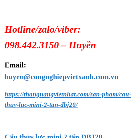
Hotline/zalo/viber:
098.442.3150 – Huyền
Email:
huyen@congnghiepvietxanh.com.vn
https://thangnangvietnhat.com/san-pham/cau-
thuy-luc-mini-2-tan-dbj20/
Cẩu thủy lực mini 2 tấn DBJ20