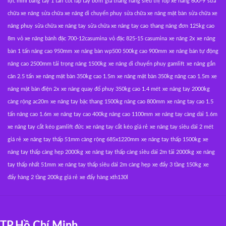
lực mini bằng tay 1 tấn
cốt lắp tay bơm
giá thang nâng siêu thị
lốp xe nâng 600-9
sửa
chữa xe nâng
sửa chữa xe nâng di chuyển phuy
sửa chữa xe nâng mặt bàn
sửa chữa xe
nâng phuy
sửa chữa xe nâng tay
sửa chữa xe nâng tay cao
thang nâng đơn 125kg cao
8m
vỏ xe nâng bánh đặc 700-12casumina
vỏ đặc 825-15 casumina
xe nâng 2x
xe nâng
bàn 1 tấn nâng cao 950mm
xe nâng bàn wp500 500kg cao 900mm
xe nâng bán tự động
nâng cao 2500mm tải trọng nâng 1500kg
xe nâng di chuyển phuy gamlift
xe nâng gắn
cân 2.5 tấn
xe nâng mặt bàn 350kg cao 1.5m
xe nâng mặt bàn 350kg nâng cao 1.5m
xe
nâng mặt bàn điện 2x
xe nâng quay đổ phuy 350kg cao 1.4 mét
xe nâng tay 2000kg
càng rộng ac20m
xe nâng tay bậc thang 1500kg nâng cao 800mm
xe nâng tay cao 1.5
tấn nâng cao 1.6m
xe nâng tay cao 400kg nâng cao 1100mm
xe nâng tay càng dài 1.6m
xe nâng tay cắt kéo gamlift đức
xe nâng tay cắt kéo giá rẻ
xe nâng tay siêu dài 2 mét
giá rẻ
xe nâng tay thấp 51mm càng rộng 685x1220mm
xe nâng tay thấp 1500kg
xe
nâng tay thấp càng hẹp 2000kg
xe nâng tay thấp càng siêu dài 2m tải 2000kg
xe nâng
tay thấp nhất 51mm
xe nâng tay thấp siêu dài 2m càng hẹp
xe đẩy 3 tầng 150kg
xe
đẩy hàng 2 tầng 200kg giá rẻ
xe đẩy hàng xth130l
TP.Hồ Chí Minh