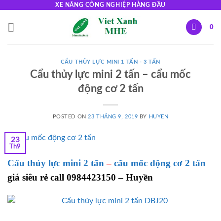
Skip
XE NÂNG CÔNG NGHIỆP HÀNG ĐẦU
to
0
content
CẨU THỦY LỰC MINI 1 TẤN - 3 TẤN
Cẩu thủy lực mini 2 tấn – cẩu mốc
động cơ 2 tấn
POSTED ON
23 THÁNG 9, 2019
BY
HUYEN
23
Th9
Cẩu thủy lực mini 2 tấn
–
cẩu mốc động cơ 2 tấn
giá siêu rẻ call 0984423150 – Huyền