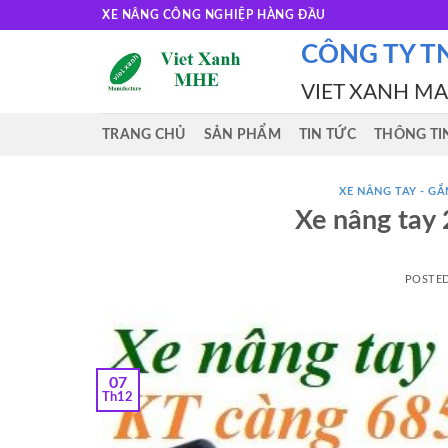
Skip
XE NÂNG CÔNG NGHIỆP HÀNG ĐẦU
to
CÔNG TY T
content
VIET XANH M
TRANG CHỦ
SẢN PHẨM
TIN TỨC
THÔNG TI
XE NÂNG TAY - GẮN
Xe nâng tay 
POSTE
07
Th12