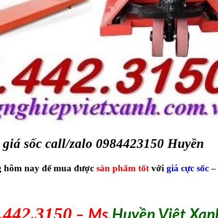
giá sốc call/zalo 0984423150 Huyền
ong hôm nay để mua được
sản phẩm tốt
với
giá cực sốc –
.442.3150
– Ms.
Huyền Việt Xan