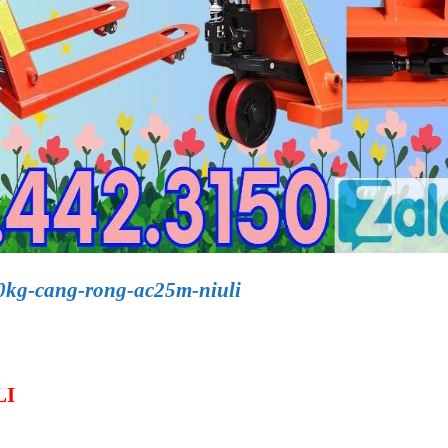
00kg-cang-rong-ac25m-niuli
LI