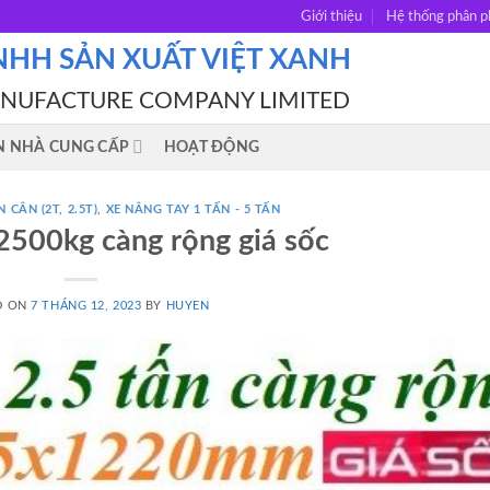
Giới thiệu
Hệ thống phân p
NHH SẢN XUẤT VIỆT XANH
ANUFACTURE COMPANY LIMITED
N NHÀ CUNG CẤP
HOẠT ĐỘNG
 CÂN (2T, 2.5T)
,
XE NÂNG TAY 1 TẤN - 5 TẤN
2500kg càng rộng giá sốc
D ON
7 THÁNG 12, 2023
BY
HUYEN