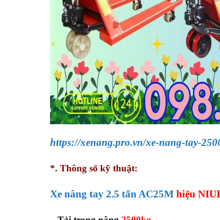
https://xenang.pro.vn/xe-nang-tay-25
*. Thông số kỹ thuật:
Xe nâng tay 2.5 tấn AC25M
hiệu NIU
– Tải trọng nâng
2500kg