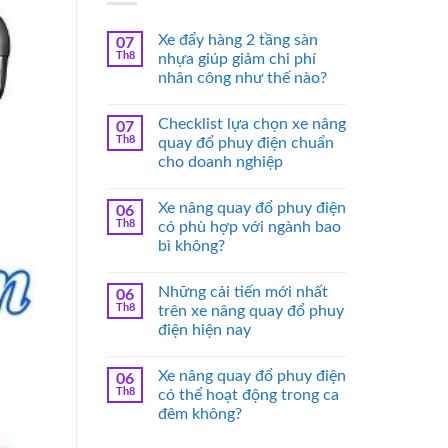
Xe đẩy hàng 2 tầng sàn
07
Th8
nhựa giúp giảm chi phí
nhân công như thế nào?
Checklist lựa chọn xe nâng
07
Th8
quay đổ phuy điện chuẩn
cho doanh nghiệp
Xe nâng quay đổ phuy điện
06
Th8
có phù hợp với ngành bao
bì không?
Những cải tiến mới nhất
06
Th8
trên xe nâng quay đổ phuy
điện hiện nay
Xe nâng quay đổ phuy điện
06
Th8
có thể hoạt động trong ca
đêm không?