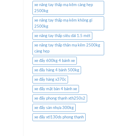
xe nâng tay thấp mạ kẽm càng hẹp
2500kg
xe nâng tay thấp mạ kẽm không gỉ
2500kg
xe nâng tay thấp siêu dài 1.5 mét
xe nâng tay thấp thân mạ kẽm 2500kg
càng hẹp
xe đẩy 600kg 4 bánh xe
xe đẩy hàng 4 bánh 500kg
xe đẩy hàng x370c
xe đẩy mặt bàn 4 bánh xe
xe đẩy phong thạnh xth250s2
xe đẩy sàn nhựa 300kg
xe đẩy xtl130ds phong thạnh