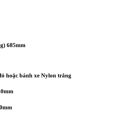
àng) 685mm
đỏ hoặc bánh xe Nylon trắng
50mm
70mm