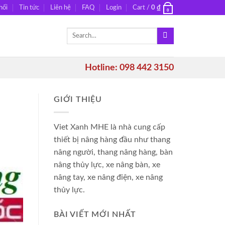
hối
Tin tức
Liên hệ
FAQ
Login
Cart /
0
₫
0
Search
for:
Hotline: 098 442 3150
GIỚI THIỆU
Viet Xanh MHE là nhà cung cấp
thiết bị nâng hàng đầu như thang
nâng người, thang nâng hàng, bàn
nâng thủy lực, xe nâng bàn, xe
nâng tay, xe nâng điện, xe nâng
thủy lực.
BÀI VIẾT MỚI NHẤT