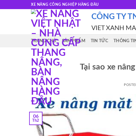
Skip
XE NÂNG CÔNG NGHIỆP HÀNG ĐẦU
to
CÔNG TY T
content
VIET XANH M
TRANG CHỦ
SẢN PHẨM
TIN TỨC
THÔNG TI
Tại sao xe nâng
POSTE
06
Th2