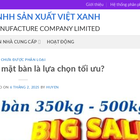
Giới thiệu
Hệ thống phân p
NHH SẢN XUẤT VIỆT XANH
ANUFACTURE COMPANY LIMITED
N NHÀ CUNG CẤP
HOẠT ĐỘNG
CHƯA ĐƯỢC PHÂN LOẠI
 mặt bàn là lựa chọn tối ưu?
D ON
6 THÁNG 2, 2025
BY
HUYEN