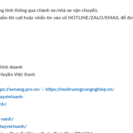
ng tỉnh thông qua chành xe/nhà xe vận chuyển.
phẩm thì call hoặc nhắn tin vào số HOTLINE/ZALO/EMAIL để đ
.Kinh doanh
Huyền Việt Xanh
tps://xenang.pro.vn/
–
https://moitruongcongnghiep.vn/
ayvietxanh
nh/
t-xanh/
tayvietxanh/