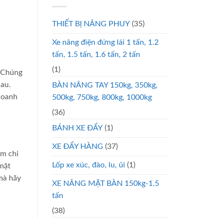
THIẾT BỊ NÂNG PHUY
(35)
Xe nâng điện đứng lái 1 tấn, 1.2
tấn, 1.5 tấn, 1.6 tấn, 2 tấn
(1)
. Chúng
hau.
BÀN NÂNG TAY 150kg, 350kg,
doanh
500kg, 750kg, 800kg, 1000kg
(36)
BÁNH XE ĐẨY
(1)
XE ĐẨY HÀNG
(37)
ệm chi
Lốp xe xúc, đào, lu, ủi
(1)
 mặt
mà hãy
XE NÂNG MẶT BÀN 150kg-1.5
tấn
(38)