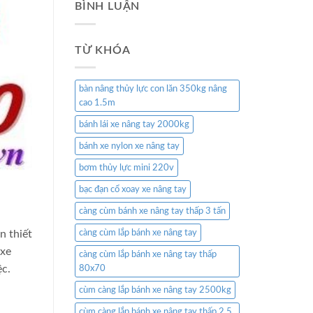
BÌNH LUẬN
TỪ KHÓA
bàn nâng thủy lực con lăn 350kg nâng
cao 1.5m
bánh lái xe nâng tay 2000kg
bánh xe nylon xe nâng tay
bơm thủy lực mini 220v
bạc đạn cổ xoay xe nâng tay
càng cùm bánh xe nâng tay thấp 3 tấn
càng cùm lắp bánh xe nâng tay
n thiết
 xe
càng cùm lắp bánh xe nâng tay thấp
ệc.
80x70
cùm càng lắp bánh xe nâng tay 2500kg
cùm càng lắp bánh xe nâng tay thấp 2.5