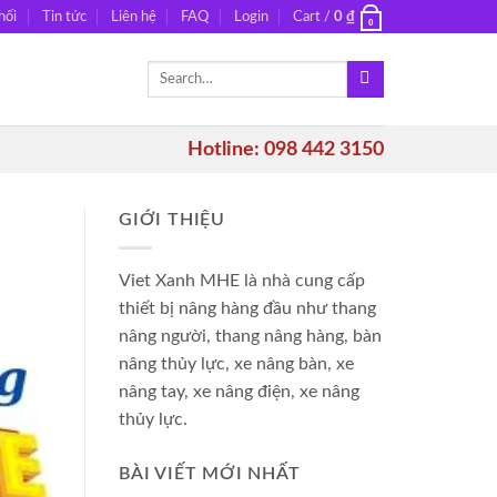
hối
Tin tức
Liên hệ
FAQ
Login
Cart /
0
₫
0
Search
for:
Hotline: 098 442 3150
GIỚI THIỆU
Viet Xanh MHE là nhà cung cấp
thiết bị nâng hàng đầu như thang
nâng người, thang nâng hàng, bàn
nâng thủy lực, xe nâng bàn, xe
nâng tay, xe nâng điện, xe nâng
thủy lực.
BÀI VIẾT MỚI NHẤT