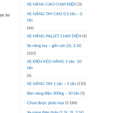
XE NÂNG CAO CHẠY ĐIỆN
(3)
XE NÂNG TAY CAO 0.5 tấn – 2
ược tư
tấn
(46)
XE NÂNG PALLET CHẠY ĐIỆN
(4)
Xe nâng tay – gắn cân (2t, 2.5t)
(107)
XE ĐIỆN KÉO HÀNG 1 tấn- 10
tấn
(4)
XE NÂNG TAY 1 tấn – 5 tấn
(110)
Bàn nâng điện 300kg – 10 tấn
(5)
Chưa được phân loại
(3.186)
Xe nâng điện thấp (1.5t, 2t, 2.5t)