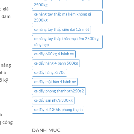
2500kg
c giá
xe nâng tay thấp mạ kẽm không gỉ
và đảm
2500kg
xe nâng tay thấp siêu dài 1.5 mét
xe nâng tay thấp thân mạ kẽm 2500kg
càng hẹp
xe đẩy 600kg 4 bánh xe
xe đẩy hàng 4 bánh 500kg
 nâng
phù
xe đẩy hàng x370c
ố kỹ
xe đẩy mặt bàn 4 bánh xe
xe đẩy phong thạnh xth250s2
xe đẩy sàn nhựa 300kg
xe đẩy xtl130ds phong thạnh
à
g công
DANH MỤC