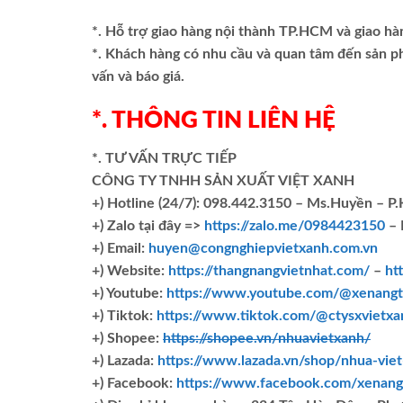
*. Hỗ trợ giao hàng nội thành TP.HCM và giao hà
*. Khách hàng có nhu cầu và quan tâm đến sản 
vấn và báo giá.
*. THÔNG TIN LIÊN HỆ
*. TƯ VẤN TRỰC TIẾP
CÔNG TY TNHH SẢN XUẤT VIỆT XANH
+)
Hotline (24/7): 098.442.3150 – Ms.Huyền – P
+)
Zalo tại đây =>
https://zalo.me/0984423150
– 
+) Email:
huyen@congnghiepvietxanh.com.vn
+) Website:
https://thangnangvietnhat.com/
–
ht
+) Youtube:
https://www.youtube.com/@xenangt
+) Tiktok:
https://www.tiktok.com/@ctysxvietxa
+) Shopee:
https://shopee.vn/nhuavietxanh/
+) Lazada:
https://www.lazada.vn/shop/nhua-vie
+) Facebook:
https://www.facebook.com/xenang