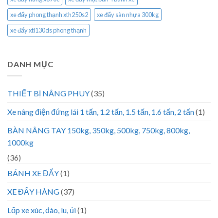
xe đẩy phong thạnh xth250s2
xe đẩy sàn nhựa 300kg
xe đẩy xtl130ds phong thạnh
DANH MỤC
THIẾT BỊ NÂNG PHUY
(35)
Xe nâng điện đứng lái 1 tấn, 1.2 tấn, 1.5 tấn, 1.6 tấn, 2 tấn
(1)
BÀN NÂNG TAY 150kg, 350kg, 500kg, 750kg, 800kg,
1000kg
(36)
BÁNH XE ĐẨY
(1)
XE ĐẨY HÀNG
(37)
Lốp xe xúc, đào, lu, ủi
(1)