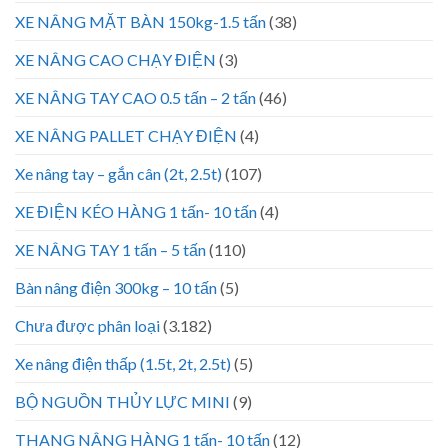
XE NÂNG MẶT BÀN 150kg-1.5 tấn
(38)
XE NÂNG CAO CHẠY ĐIỆN
(3)
XE NÂNG TAY CAO 0.5 tấn – 2 tấn
(46)
XE NÂNG PALLET CHẠY ĐIỆN
(4)
Xe nâng tay – gắn cân (2t, 2.5t)
(107)
XE ĐIỆN KÉO HÀNG 1 tấn- 10 tấn
(4)
XE NÂNG TAY 1 tấn – 5 tấn
(110)
Bàn nâng điện 300kg – 10 tấn
(5)
Chưa được phân loại
(3.182)
Xe nâng điện thấp (1.5t, 2t, 2.5t)
(5)
BỘ NGUỒN THỦY LỰC MINI
(9)
THANG NÂNG HÀNG 1 tấn- 10 tấn
(12)