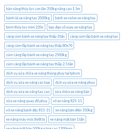
bàn nâng thủy lực con lăn 350kg nâng cao 1.5m
bánh lái xe nâng tay 2000kg
bánh xe nylon xe nâng tay
bơm thủy lực mini 220v
bạc đạn cổ xoay xe nâng tay
càng cùm bánh xe nâng tay thấp 3 tấn
càng cùm lắp bánh xe nâng tay
càng cùm lắp bánh xe nâng tay thấp 80x70
cùm càng lắp bánh xe nâng tay 2500kg
cùm càng lắp bánh xe nâng tay thấp 2.5 tấn
dịch vụ sửa chữa xe nâng thùng phuy tại tphcm
dịch vụ sửa xe nâng các loại
dịch vụ sửa xe nâng phuy
dịch vụ sửa xe nâng tay cao
sửa chữa xe nâng bàn
sửa xe nâng quay đổ phuy
vỏ xe nâng 825-15
vỏ xe nâng bánh đặc 815-15
xe nâng bàn điện 350kg
xe nâng máy móc thiết bị
xe nâng mặt bàn 1 tấn
xe nâng mặt bàn 500kg nâng cao 1300mm