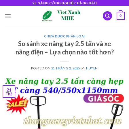
Skip
XE NÂNG CÔNG NGHIỆP HÀNG ĐẦU
to
0
content
CHƯA ĐƯỢC PHÂN LOẠI
So sánh xe nâng tay 2.5 tấn và xe
nâng điện – Lựa chọn nào tốt hơn?
POSTED ON
21 THÁNG 2, 2025
BY
HUYEN
21
Th2