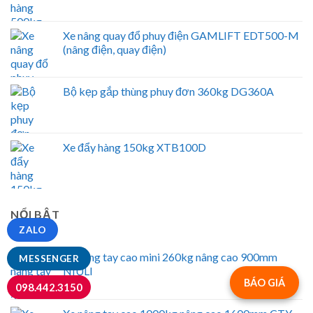
Xe nâng quay đổ phuy điện GAMLIFT EDT500-M
(nâng điện, quay điện)
Bộ kẹp gắp thùng phuy đơn 360kg DG360A
Xe đẩy hàng 150kg XTB100D
NỔI BẬT
ZALO
Xe nâng tay cao mini 260kg nâng cao 900mm
MESSENGER
NIULI
BÁO GIÁ
098.442.3150