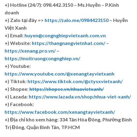
+)
Hotline (24/7): 098.442.3150 – Ms.Huyền – P.Kinh
doanh
+)
Zalo tại đây =>
https://zalo.me/0984423150
– Huyền
Việt Xanh
+) Email:
huyen@congnghiepvietxanh.com.vn
+) Website:
https://thangnangvietnhat.com/
–
https://xenang.pro.vn/
–
https://moitruongcongnghiep.vn/
+) Youtube:
https://www.youtube.com/@xenangtayvietxanh
+) Tiktok:
https://www.tiktok.com/@ctysxvietxanh/
+) Shopee:
https://shopee.vn/nhuavietxanh/
+) Lazada:
https://www.lazada.vn/shop/nhua-viet-xanh/
+) Facebook:
https://www.facebook.com/xenangtayvietxanh/
+)
Địa chỉ kho xem hàng: 334 Tân Hòa Đông, Phường Bình
Trị Đông, Quận Bình Tân, TP.HCM