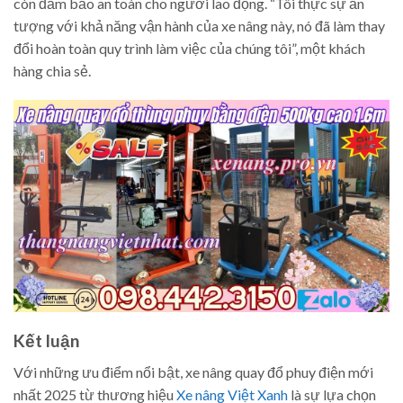
còn đảm bảo an toàn cho người lao động. “Tôi thực sự ấn
tượng với khả năng vận hành của xe nâng này, nó đã làm thay
đổi hoàn toàn quy trình làm việc của chúng tôi”, một khách
hàng chia sẻ.
Kết luận
Với những ưu điểm nổi bật, xe nâng quay đổ phuy điện mới
nhất 2025 từ thương hiệu
Xe nâng Việt Xanh
là sự lựa chọn