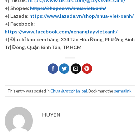
+) Tiktok:
https://www.tiktok.com/@ctysxvietxanh/
+) Shopee:
https://shopee.vn/nhuavietxanh/
+) Lazada:
https://www.lazada.vn/shop/nhua-viet-xanh/
+) Facebook:
https://www.facebook.com/xenangtayvietxanh/
+)
Địa chỉ kho xem hàng: 334 Tân Hòa Đông, Phường Bình
Trị Đông, Quận Bình Tân, TP.HCM
This entry was posted in
Chưa được phân loại
. Bookmark the
permalink
.
HUYEN