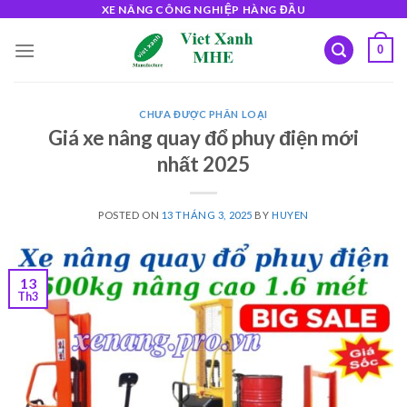
Skip
XE NÂNG CÔNG NGHIỆP HÀNG ĐẦU
to
0
content
CHƯA ĐƯỢC PHÂN LOẠI
Giá xe nâng quay đổ phuy điện mới
nhất 2025
POSTED ON
13 THÁNG 3, 2025
BY
HUYEN
13
Th3