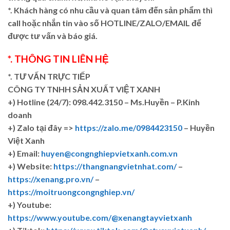
*. Khách hàng có nhu cầu và quan tâm đến sản phẩm thì
call hoặc nhắn tin vào số HOTLINE/ZALO/EMAIL để
được tư vấn và báo giá.
*. THÔNG TIN LIÊN HỆ
*. TƯ VẤN TRỰC TIẾP
CÔNG TY TNHH SẢN XUẤT VIỆT XANH
+)
Hotline (24/7): 098.442.3150 – Ms.Huyền – P.Kinh
doanh
+)
Zalo tại đây =>
https://zalo.me/0984423150
– Huyền
Việt Xanh
+) Email:
huyen@congnghiepvietxanh.com.vn
+) Website:
https://thangnangvietnhat.com/
–
https://xenang.pro.vn/
–
https://moitruongcongnghiep.vn/
+) Youtube:
https://www.youtube.com/@xenangtayvietxanh