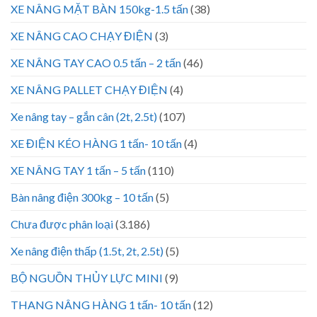
XE NÂNG MẶT BÀN 150kg-1.5 tấn
(38)
XE NÂNG CAO CHẠY ĐIỆN
(3)
XE NÂNG TAY CAO 0.5 tấn – 2 tấn
(46)
XE NÂNG PALLET CHẠY ĐIỆN
(4)
Xe nâng tay – gắn cân (2t, 2.5t)
(107)
XE ĐIỆN KÉO HÀNG 1 tấn- 10 tấn
(4)
XE NÂNG TAY 1 tấn – 5 tấn
(110)
Bàn nâng điện 300kg – 10 tấn
(5)
Chưa được phân loại
(3.186)
Xe nâng điện thấp (1.5t, 2t, 2.5t)
(5)
BỘ NGUỒN THỦY LỰC MINI
(9)
THANG NÂNG HÀNG 1 tấn- 10 tấn
(12)