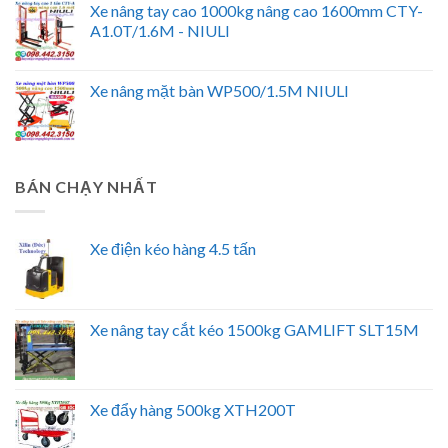
Xe nâng tay cao 1000kg nâng cao 1600mm CTY-
A1.0T/1.6M - NIULI
Xe nâng mặt bàn WP500/1.5M NIULI
BÁN CHẠY NHẤT
Xe điện kéo hàng 4.5 tấn
Xe nâng tay cắt kéo 1500kg GAMLIFT SLT15M
Xe đẩy hàng 500kg XTH200T