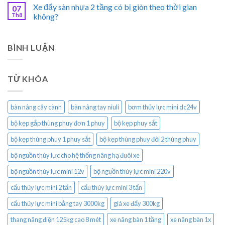
Xe đẩy sàn nhựa 2 tầng có bị giòn theo thời gian
07
Th8
không?
BÌNH LUẬN
TỪ KHÓA
bàn nâng cây cành
bàn nâng tay niuli
bơm thủy lực mini dc24v
bộ kẹp gắp thùng phuy đơn 1 phuy
bộ kẹp phuy sắt
bộ kẹp thùng phuy 1 phuy sắt
bộ kẹp thùng phuy đôi 2 thùng phuy
bộ nguồn thủy lực cho hệ thống nâng hạ đuôi xe
bộ nguồn thủy lực mini 12v
bộ nguồn thủy lực mini 220v
cẩu thủy lực mini 2 tấn
cẩu thủy lực mini 3 tấn
cẩu thủy lực mini bằng tay 3000kg
giá xe đẩy 300kg
thang nâng điện 125kg cao 8 mét
xe nâng bàn 1 tầng
xe nâng bàn 1x