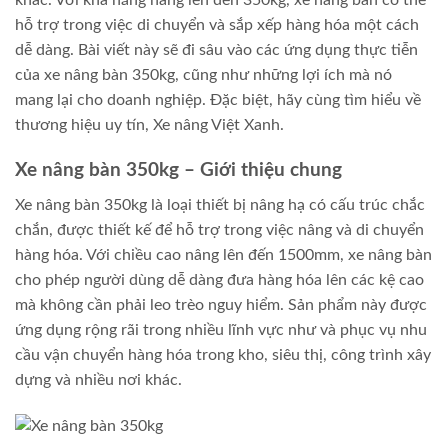
khác. Với khả năng nâng lên đến 350kg, xe nâng bàn có thể
hỗ trợ trong việc di chuyển và sắp xếp hàng hóa một cách
dễ dàng. Bài viết này sẽ đi sâu vào các ứng dụng thực tiễn
của xe nâng bàn 350kg, cũng như những lợi ích mà nó
mang lại cho doanh nghiệp. Đặc biệt, hãy cùng tìm hiểu về
thương hiệu uy tín, Xe nâng Việt Xanh.
Xe nâng bàn 350kg – Giới thiệu chung
Xe nâng bàn 350kg là loại thiết bị nâng hạ có cấu trúc chắc
chắn, được thiết kế để hỗ trợ trong việc nâng và di chuyển
hàng hóa. Với chiều cao nâng lên đến 1500mm, xe nâng bàn
cho phép người dùng dễ dàng đưa hàng hóa lên các kệ cao
mà không cần phải leo trèo nguy hiểm. Sản phẩm này được
ứng dụng rộng rãi trong nhiều lĩnh vực như và phục vụ nhu
cầu vận chuyển hàng hóa trong kho, siêu thị, công trình xây
dựng và nhiều nơi khác.