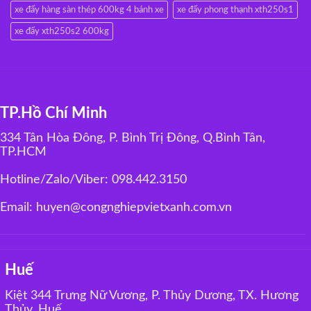
xe đẩy hàng sàn thép 600kg 4 bánh xe
xe đẩy phong thạnh xth250s1
xe đẩy xth250s2 600kg
TP.Hồ Chí Minh
334 Tân Hòa Đông, P. Bình Trị Đông, Q.Bình Tân,
TP.HCM
Hotline/Zalo/Viber: 098.442.3150
Email: huyen@congnghiepvietxanh.com.vn
Huế
Kiệt 344 Trưng Nữ Vương, P. Thủy Dương, TX. Hương
Thủy, Huế