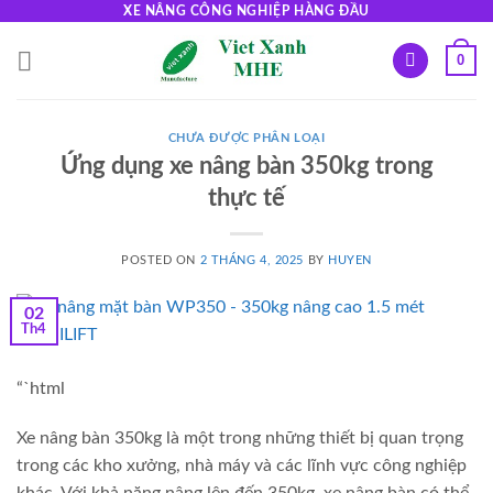
Skip
XE NÂNG CÔNG NGHIỆP HÀNG ĐẦU
to
0
content
CHƯA ĐƯỢC PHÂN LOẠI
Ứng dụng xe nâng bàn 350kg trong
thực tế
POSTED ON
2 THÁNG 4, 2025
BY
HUYEN
02
Th4
“`html
Xe nâng bàn 350kg là một trong những thiết bị quan trọng
trong các kho xưởng, nhà máy và các lĩnh vực công nghiệp