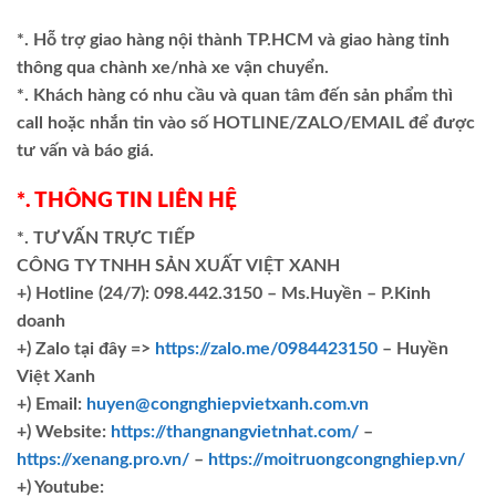
*. Hỗ trợ giao hàng nội thành TP.HCM và giao hàng tỉnh
thông qua chành xe/nhà xe vận chuyển.
*. Khách hàng có nhu cầu và quan tâm đến sản phẩm thì
call hoặc nhắn tin vào số HOTLINE/ZALO/EMAIL để được
tư vấn và báo giá.
*. THÔNG TIN LIÊN HỆ
*. TƯ VẤN TRỰC TIẾP
CÔNG TY TNHH SẢN XUẤT VIỆT XANH
+)
Hotline (24/7): 098.442.3150 – Ms.Huyền – P.Kinh
doanh
+)
Zalo tại đây =>
https://zalo.me/0984423150
– Huyền
Việt Xanh
+) Email:
huyen@congnghiepvietxanh.com.vn
+) Website:
https://thangnangvietnhat.com/
–
https://xenang.pro.vn/
–
https://moitruongcongnghiep.vn/
+) Youtube: