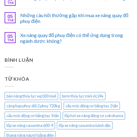
Th8
Những câu hỏi thường gặp khi mua xe nâng quay đổ
05
Th8
phuy điện
Xe nâng quay đổ phuy điện có thể ứng dụng trong
05
Th8
ngành dược không?
BÌNH LUẬN
TỪ KHÓA
bàn nâng thủy lực wp500 niuli
bơm thủy lực mini dc24v
càng kẹp phuy đôi 2 phuy 720kg
cẩu móc động cơ bằng tay 2 tấn
cẩu móc động cơ bằng tay 3 tấn
lốp hơi xe nâng động cơ yokohama
lốp xe nâng casumina 600-9
lốp xe nâng casumina bánh đặc
thang nâng người bằng điện