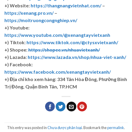
+) Website:
https://thangnangvietnhat.com/
–
https://xenang.pro.vn/
–
https://moitruongcongnghiep.vn/
+) Youtube:
https://www.youtube.com/@xenangtayvietxanh
+) Tiktok:
https://www.tiktok.com/@ctysxvietxanh/
+) Shopee:
https://shopee.vn/nhuavietxanh/
+) Lazada:
https://www.lazada.vn/shop/nhua-viet-xanh/
+) Facebook:
https://www.facebook.com/xenangtayvietxanh/
+)
Địa chỉ kho xem hàng: 334 Tân Hòa Đông, Phường Bình
Trị Đông, Quận Bình Tân, TP.HCM
This entry was posted in
Chưa được phân loại
. Bookmark the
permalink
.