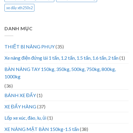
xe đẩy xth250s2
DANH MỤC
THIẾT BỊ NÂNG PHUY
(35)
Xe nâng điện đứng lái 1 tấn, 1.2 tấn, 1.5 tấn, 1.6 tấn, 2 tấn
(1)
BÀN NÂNG TAY 150kg, 350kg, 500kg, 750kg, 800kg,
1000kg
(36)
BÁNH XE ĐẨY
(1)
XE ĐẨY HÀNG
(37)
Lốp xe xúc, đào, lu, ủi
(1)
XE NÂNG MẶT BÀN 150kg-1.5 tấn
(38)