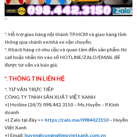
“`
*. Hỗ trợ giao hàng nội thành TP.HCM và giao hàng tỉnh
thông qua chành xe/nhà xe vận chuyển.
*. Khách hàng có nhu cầu và quan tâm đến sản phẩm thì
call hoặc nhắn tin vào số HOTLINE/ZALO/EMAIL để
được tư vấn và báo giá.
*. THÔNG TIN LIÊN HỆ
*. TƯ VẤN TRỰC TIẾP
CÔNG TY TNHH SẢN XUẤT VIỆT XANH
+)
Hotline (24/7): 098.442.3150 – Ms.Huyền – P.Kinh
doanh
+)
Zalo tại đây =>
https://zalo.me/0984423150
– Huyền
Việt Xanh
+) Email:
huyen@congnghiepvietxanh.com.vn