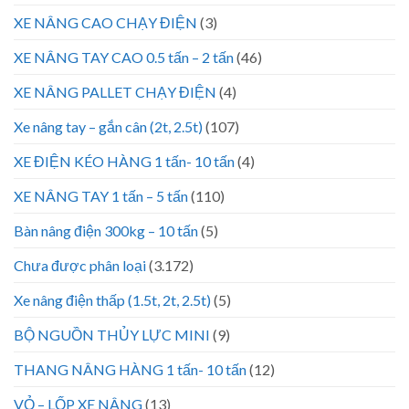
XE NÂNG CAO CHẠY ĐIỆN
(3)
XE NÂNG TAY CAO 0.5 tấn – 2 tấn
(46)
XE NÂNG PALLET CHẠY ĐIỆN
(4)
Xe nâng tay – gắn cân (2t, 2.5t)
(107)
XE ĐIỆN KÉO HÀNG 1 tấn- 10 tấn
(4)
XE NÂNG TAY 1 tấn – 5 tấn
(110)
Bàn nâng điện 300kg – 10 tấn
(5)
Chưa được phân loại
(3.172)
Xe nâng điện thấp (1.5t, 2t, 2.5t)
(5)
BỘ NGUỒN THỦY LỰC MINI
(9)
THANG NÂNG HÀNG 1 tấn- 10 tấn
(12)
VỎ – LỐP XE NÂNG
(13)