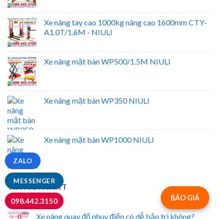
Xe nâng tay cao 1000kg nâng cao 1600mm CTY-
A1.0T/1.6M - NIULI
Xe nâng mặt bàn WP500/1.5M NIULI
Xe nâng mặt bàn WP350 NIULI
Xe nâng mặt bàn WP1000 NIULI
ZALO
MESSENGER
TIN MỚI NHẤT
BÁO GIÁ
098.442.3150
Xe nâng quay đổ phuy điện có dễ bảo trì không?