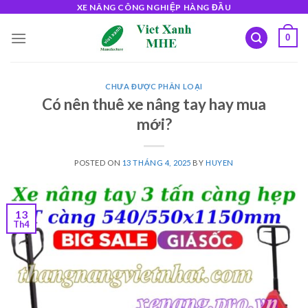
Skip
XE NÂNG CÔNG NGHIỆP HÀNG ĐẦU
to
0
content
CHƯA ĐƯỢC PHÂN LOẠI
Có nên thuê xe nâng tay hay mua
mới?
POSTED ON
13 THÁNG 4, 2025
BY
HUYEN
13
Th4