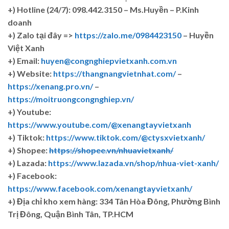
+)
Hotline (24/7): 098.442.3150 – Ms.Huyền – P.Kinh
doanh
+)
Zalo tại đây =>
https://zalo.me/0984423150
– Huyền
Việt Xanh
+) Email:
huyen@congnghiepvietxanh.com.vn
+) Website:
https://thangnangvietnhat.com/
–
https://xenang.pro.vn/
–
https://moitruongcongnghiep.vn/
+) Youtube:
https://www.youtube.com/@xenangtayvietxanh
+) Tiktok:
https://www.tiktok.com/@ctysxvietxanh/
+) Shopee:
https://shopee.vn/nhuavietxanh/
+) Lazada:
https://www.lazada.vn/shop/nhua-viet-xanh/
+) Facebook:
https://www.facebook.com/xenangtayvietxanh/
+)
Địa chỉ kho xem hàng: 334 Tân Hòa Đông, Phường Bình
Trị Đông, Quận Bình Tân, TP.HCM