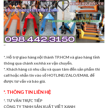
“`
*. Hỗ trợ giao hàng nội thành TP.HCM và giao hàng tỉnh
thông qua chành xe/nhà xe vận chuyển.
*. Khách hàng có nhu cầu và quan tâm đến sản phẩm thì
call hoặc nhắn tin vào số HOTLINE/ZALO/EMAIL để
được tư vấn và báo giá.
*. THÔNG TIN LIÊN HỆ
*. TƯ VẤN TRỰC TIẾP
CÔNG TY TNHH SẢN XUẤT VIỆT XANH