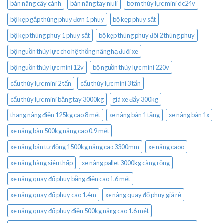
bàn nâng cây cành
bàn nâng tay niuli
bơm thủy lực mini dc24v
bộ kẹp gắp thùng phuy đơn 1 phuy
bộ kẹp phuy sắt
bộ kẹp thùng phuy 1 phuy sắt
bộ kẹp thùng phuy đôi 2 thùng phuy
bộ nguồn thủy lực cho hệ thống nâng hạ đuôi xe
bộ nguồn thủy lực mini 12v
bộ nguồn thủy lực mini 220v
cẩu thủy lực mini 2 tấn
cẩu thủy lực mini 3 tấn
cẩu thủy lực mini bằng tay 3000kg
giá xe đẩy 300kg
thang nâng điện 125kg cao 8 mét
xe nâng bàn 1 tầng
xe nâng bàn 1x
xe nâng bàn 500kg nâng cao 0.9 mét
xe nâng bán tự động 1500kg nâng cao 3300mm
xe nâng caoo
xe nâng hàng siêu thấp
xe nâng pallet 3000kg càng rộng
xe nâng quay đổ phuy bằng điện cao 1.6 mét
xe nâng quay đổ phuy cao 1.4m
xe nâng quay đổ phuy giá rẻ
xe nâng quay đổ phuy điện 500kg nâng cao 1.6 mét