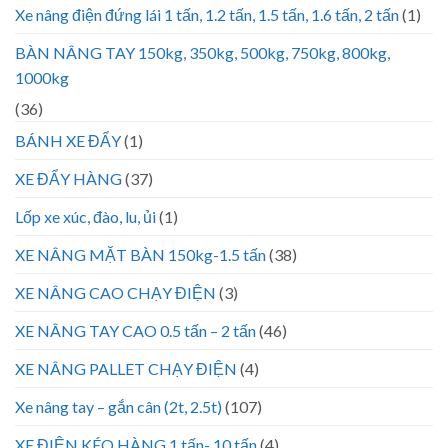
Xe nâng điện đứng lái 1 tấn, 1.2 tấn, 1.5 tấn, 1.6 tấn, 2 tấn
(1)
BÀN NÂNG TAY 150kg, 350kg, 500kg, 750kg, 800kg,
1000kg
(36)
BÁNH XE ĐẨY
(1)
XE ĐẨY HÀNG
(37)
Lốp xe xúc, đào, lu, ủi
(1)
XE NÂNG MẶT BÀN 150kg-1.5 tấn
(38)
XE NÂNG CAO CHẠY ĐIỆN
(3)
XE NÂNG TAY CAO 0.5 tấn – 2 tấn
(46)
XE NÂNG PALLET CHẠY ĐIỆN
(4)
Xe nâng tay – gắn cân (2t, 2.5t)
(107)
XE ĐIỆN KÉO HÀNG 1 tấn- 10 tấn
(4)