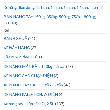
Xe nâng điện đứng lái 1 tấn, 1.2 tấn, 1.5 tấn, 1.6 tấn, 2 tấn
(1)
BÀN NÂNG TAY 150kg, 350kg, 500kg, 750kg, 800kg,
1000kg
(36)
BÁNH XE ĐẨY
(1)
XE ĐẨY HÀNG
(37)
Lốp xe xúc, đào, lu, ủi
(1)
XE NÂNG MẶT BÀN 150kg-1.5 tấn
(38)
XE NÂNG CAO CHẠY ĐIỆN
(3)
XE NÂNG TAY CAO 0.5 tấn – 2 tấn
(46)
XE NÂNG PALLET CHẠY ĐIỆN
(4)
Xe nâng tay – gắn cân (2t, 2.5t)
(107)