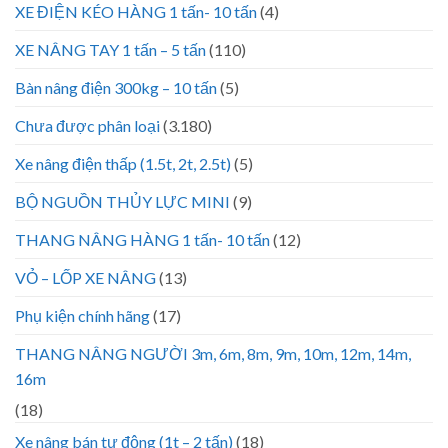
XE ĐIỆN KÉO HÀNG 1 tấn- 10 tấn
(4)
XE NÂNG TAY 1 tấn – 5 tấn
(110)
Bàn nâng điện 300kg – 10 tấn
(5)
Chưa được phân loại
(3.180)
Xe nâng điện thấp (1.5t, 2t, 2.5t)
(5)
BỘ NGUỒN THỦY LỰC MINI
(9)
THANG NÂNG HÀNG 1 tấn- 10 tấn
(12)
VỎ – LỐP XE NÂNG
(13)
Phụ kiện chính hãng
(17)
THANG NÂNG NGƯỜI 3m, 6m, 8m, 9m, 10m, 12m, 14m,
16m
(18)
Xe nâng bán tự động (1t – 2 tấn)
(18)