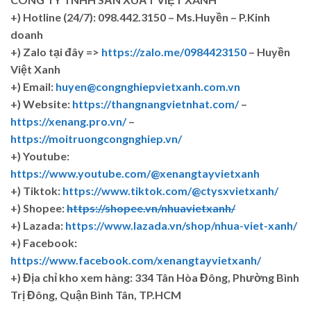
+)
Hotline (24/7): 098.442.3150 – Ms.Huyền – P.Kinh
doanh
+)
Zalo tại đây =>
https://zalo.me/0984423150
– Huyền
Việt Xanh
+) Email:
huyen@congnghiepvietxanh.com.vn
+) Website:
https://thangnangvietnhat.com/
–
https://xenang.pro.vn/
–
https://moitruongcongnghiep.vn/
+) Youtube:
https://www.youtube.com/@xenangtayvietxanh
+) Tiktok:
https://www.tiktok.com/@ctysxvietxanh/
+) Shopee:
https://shopee.vn/nhuavietxanh/
+) Lazada:
https://www.lazada.vn/shop/nhua-viet-xanh/
+) Facebook:
https://www.facebook.com/xenangtayvietxanh/
+)
Địa chỉ kho xem hàng: 334 Tân Hòa Đông, Phường Bình
Trị Đông, Quận Bình Tân, TP.HCM