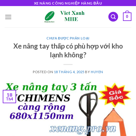
Skip
XE NÂNG CÔNG NGHIỆP HÀNG ĐẦU
to
0
content
CHƯA ĐƯỢC PHÂN LOẠI
Xe nâng tay thấp có phù hợp với kho
lạnh không?
POSTED ON
18 THÁNG 4, 2025
BY
HUYEN
18
Th4