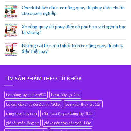
Checklist lựa chọn xe nâng quay đổ phuy điện chuẩn
cho doanh nghiệp
Xe nâng quay đổ phuy điện có phù hợp với ngành bao
bì không?
Những cải tiến mới nhất trên xe nâng quay đổ phuy
điện hiện nay
TÌM SẢN PHẨM THEO TỪ KHÓA
bàn nâng tay niuli wp500
bơm thủy lực 24v
bộ kẹp gắp phuy đôi 2 phuy 720kg
bộ nguồn thủy lực 12v
càng kẹp phuy đơn
cẩu móc động cơ bằng tay 3 tấn
giá cẩu mốc động cơ
giá xe nâng tay càng dài 1.8m