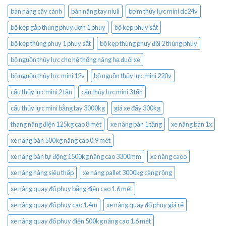
bàn nâng cây cành
bàn nâng tay niuli
bơm thủy lực mini dc24v
bộ kẹp gắp thùng phuy đơn 1 phuy
bộ kẹp phuy sắt
bộ kẹp thùng phuy 1 phuy sắt
bộ kẹp thùng phuy đôi 2 thùng phuy
bộ nguồn thủy lực cho hệ thống nâng hạ đuôi xe
bộ nguồn thủy lực mini 12v
bộ nguồn thủy lực mini 220v
cẩu thủy lực mini 2 tấn
cẩu thủy lực mini 3 tấn
cẩu thủy lực mini bằng tay 3000kg
giá xe đẩy 300kg
thang nâng điện 125kg cao 8 mét
xe nâng bàn 1 tầng
xe nâng bàn 1x
xe nâng bàn 500kg nâng cao 0.9 mét
xe nâng bán tự động 1500kg nâng cao 3300mm
xe nâng caoo
xe nâng hàng siêu thấp
xe nâng pallet 3000kg càng rộng
xe nâng quay đổ phuy bằng điện cao 1.6 mét
xe nâng quay đổ phuy cao 1.4m
xe nâng quay đổ phuy giá rẻ
xe nâng quay đổ phuy điện 500kg nâng cao 1.6 mét