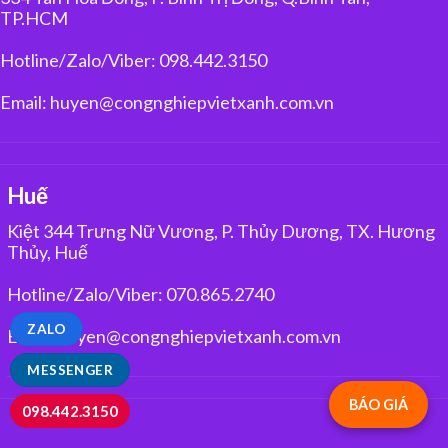
TP.HCM
Hotline/Zalo/Viber: 098.442.3150
Email: huyen@congnghiepvietxanh.com.vn
Huế
Kiệt 344 Trưng Nữ Vương, P. Thủy Dương, TX. Hương
Thủy, Huế
Hotline/Zalo/Viber: 070.865.2740
ZALO
Email: huyen@congnghiepvietxanh.com.vn
MESSENGER
BÁO GIÁ
098.442.3150