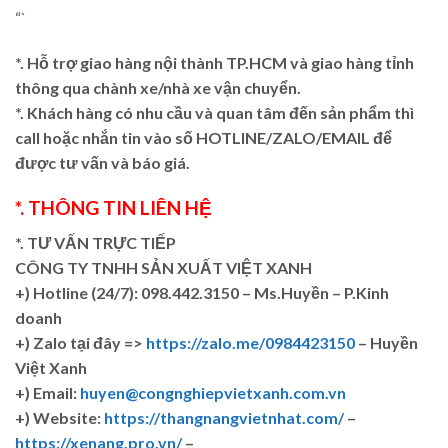
“`
*. Hỗ trợ giao hàng nội thành TP.HCM và giao hàng tỉnh
thông qua chành xe/nhà xe vận chuyển.
*. Khách hàng có nhu cầu và quan tâm đến sản phẩm thì
call hoặc nhắn tin vào số HOTLINE/ZALO/EMAIL để
được tư vấn và báo giá.
*. THÔNG TIN LIÊN HỆ
*. TƯ VẤN TRỰC TIẾP
CÔNG TY TNHH SẢN XUẤT VIỆT XANH
+)
Hotline (24/7): 098.442.3150 – Ms.Huyền – P.Kinh
doanh
+)
Zalo tại đây =>
https://zalo.me/0984423150
– Huyền
Việt Xanh
+) Email:
huyen@congnghiepvietxanh.com.vn
+) Website:
https://thangnangvietnhat.com/
–
https://xenang.pro.vn/
–