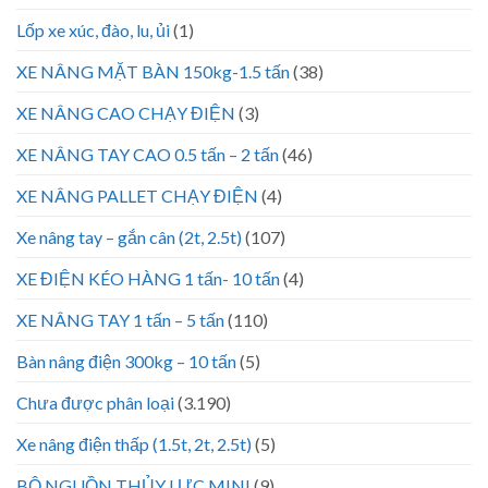
Lốp xe xúc, đào, lu, ủi
(1)
XE NÂNG MẶT BÀN 150kg-1.5 tấn
(38)
XE NÂNG CAO CHẠY ĐIỆN
(3)
XE NÂNG TAY CAO 0.5 tấn – 2 tấn
(46)
XE NÂNG PALLET CHẠY ĐIỆN
(4)
Xe nâng tay – gắn cân (2t, 2.5t)
(107)
XE ĐIỆN KÉO HÀNG 1 tấn- 10 tấn
(4)
XE NÂNG TAY 1 tấn – 5 tấn
(110)
Bàn nâng điện 300kg – 10 tấn
(5)
Chưa được phân loại
(3.190)
Xe nâng điện thấp (1.5t, 2t, 2.5t)
(5)
BỘ NGUỒN THỦY LỰC MINI
(9)