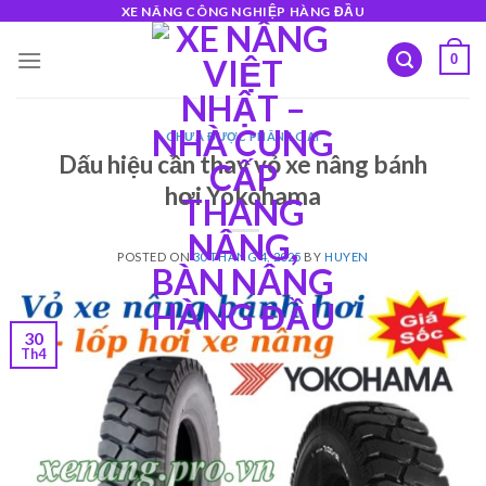
Skip
XE NÂNG CÔNG NGHIỆP HÀNG ĐẦU
to
0
content
CHƯA ĐƯỢC PHÂN LOẠI
Dấu hiệu cần thay vỏ xe nâng bánh
hơi Yokohama
POSTED ON
30 THÁNG 4, 2025
BY
HUYEN
30
Th4