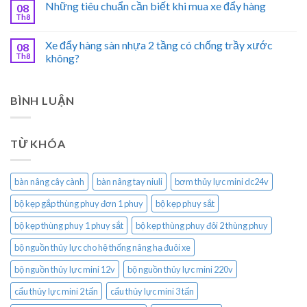
Những tiêu chuẩn cần biết khi mua xe đẩy hàng
08
Th8
Xe đẩy hàng sàn nhựa 2 tầng có chống trầy xước
08
Th8
không?
BÌNH LUẬN
TỪ KHÓA
bàn nâng cây cành
bàn nâng tay niuli
bơm thủy lực mini dc24v
bộ kẹp gắp thùng phuy đơn 1 phuy
bộ kẹp phuy sắt
bộ kẹp thùng phuy 1 phuy sắt
bộ kẹp thùng phuy đôi 2 thùng phuy
bộ nguồn thủy lực cho hệ thống nâng hạ đuôi xe
bộ nguồn thủy lực mini 12v
bộ nguồn thủy lực mini 220v
cẩu thủy lực mini 2 tấn
cẩu thủy lực mini 3 tấn