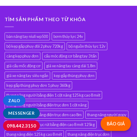
TÌM SẢN PHẨM THEO TỪ KHÓA
bàn nâng tay niuli wp500
bơm thủy lực 24v
bộ kẹp gắp phuy đôi 2 phuy 720kg
bộ nguồn thủy lực 12v
càng kẹp phuy đơn
cẩu móc động cơ bằng tay 3 tấn
giá cẩu mốc động cơ
giá xe nâng tay càng dài 1.8m
giá xe nâng tay siêu ngắn
kẹp gắp thùng phuy đơn
kẹp gắp thùng phuy đơn 1 phuy 360kg
thang nâng người bằng điện 1 cột nâng 125 kg cao 8 mét
ZALO
thang nâng người bằng điện trục đơn 1 cột nâng
MESSENGER
thang nâng người bằng điện trục đơn cao 8m
thang nâng người gopy
BÁO GIÁ
thang nâng người trục rút bằng điện cao 8 mét 125kg
098.442.3150
thang nâng điện 125 kg cao 8 mét
thang nâng điện trục đơn