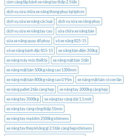
cùm càng lắp bánh xe nâng tay thấp 2.5 tấn
dịch vụ sửa chữa xe nâng thùng phuy tại tphcm
dịch vụ sửa xe nâng các loại
dịch vụ sửa xe nâng phuy
dịch vụ sửa xe nâng tay cao
sửa chữa xe nâng bàn
sửa xe nâng quay đổ phuy
vỏ xe nâng 825-15
vỏ xe nâng bánh đặc 815-15
xe nâng bàn điện 350kg
xe nâng máy móc thiết bị
xe nâng mặt bàn 1 tấn
xe nâng mặt bàn 500kg nâng cao 1300mm
xe nâng mặt bàn 800kg nâng cao 0.95m
xe nâng mặt bàn có con lăn
xe nâng pallet 2 tấn càng hẹp
xe nâng tay 2000kg càng hẹp
xe nâng tay 3500kg
xe nâng tay càng dài 1.5 mét
xe nâng tay càng rộng thấp 51mm
xe nâng tay mạ kẽm 2500kg ichimens
xe nâng tay thép không gỉ 2.5 tấn càng hẹp ichimens