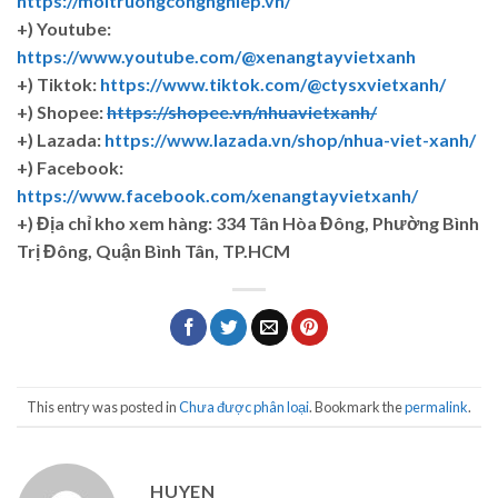
https://moitruongcongnghiep.vn/
+) Youtube:
https://www.youtube.com/@xenangtayvietxanh
+) Tiktok:
https://www.tiktok.com/@ctysxvietxanh/
+) Shopee:
https://shopee.vn/nhuavietxanh/
+) Lazada:
https://www.lazada.vn/shop/nhua-viet-xanh/
+) Facebook:
https://www.facebook.com/xenangtayvietxanh/
+)
Địa chỉ kho xem hàng: 334 Tân Hòa Đông, Phường Bình
Trị Đông, Quận Bình Tân, TP.HCM
This entry was posted in
Chưa được phân loại
. Bookmark the
permalink
.
HUYEN