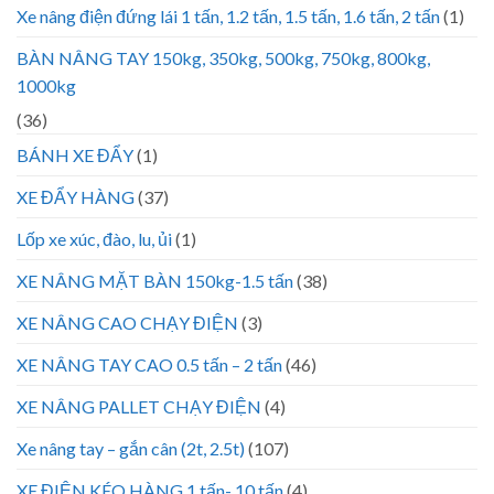
Xe nâng điện đứng lái 1 tấn, 1.2 tấn, 1.5 tấn, 1.6 tấn, 2 tấn
(1)
BÀN NÂNG TAY 150kg, 350kg, 500kg, 750kg, 800kg,
1000kg
(36)
BÁNH XE ĐẨY
(1)
XE ĐẨY HÀNG
(37)
Lốp xe xúc, đào, lu, ủi
(1)
XE NÂNG MẶT BÀN 150kg-1.5 tấn
(38)
XE NÂNG CAO CHẠY ĐIỆN
(3)
XE NÂNG TAY CAO 0.5 tấn – 2 tấn
(46)
XE NÂNG PALLET CHẠY ĐIỆN
(4)
Xe nâng tay – gắn cân (2t, 2.5t)
(107)
XE ĐIỆN KÉO HÀNG 1 tấn- 10 tấn
(4)