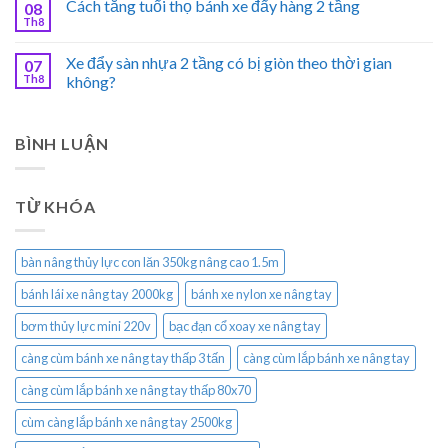
Cách tăng tuổi thọ bánh xe đẩy hàng 2 tầng
08
Th8
Xe đẩy sàn nhựa 2 tầng có bị giòn theo thời gian
07
Th8
không?
BÌNH LUẬN
TỪ KHÓA
bàn nâng thủy lực con lăn 350kg nâng cao 1.5m
bánh lái xe nâng tay 2000kg
bánh xe nylon xe nâng tay
bơm thủy lực mini 220v
bạc đạn cổ xoay xe nâng tay
càng cùm bánh xe nâng tay thấp 3 tấn
càng cùm lắp bánh xe nâng tay
càng cùm lắp bánh xe nâng tay thấp 80x70
cùm càng lắp bánh xe nâng tay 2500kg