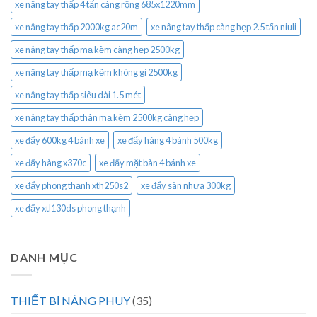
xe nâng tay thấp 4 tấn càng rộng 685x1220mm
xe nâng tay thấp 2000kg ac20m
xe nâng tay thấp càng hẹp 2.5 tấn niuli
xe nâng tay thấp mạ kẽm càng hẹp 2500kg
xe nâng tay thấp mạ kẽm không gỉ 2500kg
xe nâng tay thấp siêu dài 1.5 mét
xe nâng tay thấp thân mạ kẽm 2500kg càng hẹp
xe đẩy 600kg 4 bánh xe
xe đẩy hàng 4 bánh 500kg
xe đẩy hàng x370c
xe đẩy mặt bàn 4 bánh xe
xe đẩy phong thạnh xth250s2
xe đẩy sàn nhựa 300kg
xe đẩy xtl130ds phong thạnh
DANH MỤC
THIẾT BỊ NÂNG PHUY
(35)