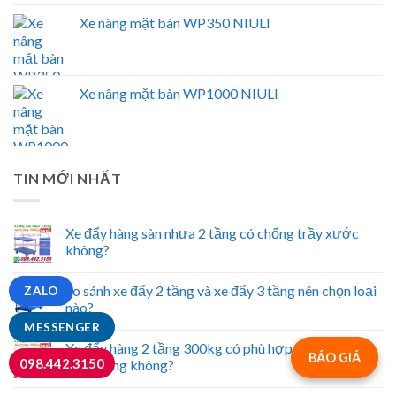
Xe nâng mặt bàn WP350 NIULI
Xe nâng mặt bàn WP1000 NIULI
TIN MỚI NHẤT
Xe đẩy hàng sàn nhựa 2 tầng có chống trầy xước
không?
So sánh xe đẩy 2 tầng và xe đẩy 3 tầng nên chọn loại
ZALO
nào?
MESSENGER
Xe đẩy hàng 2 tầng 300kg có phù hợp vận chuyển
BÁO GIÁ
098.442.3150
hàng nặng không?