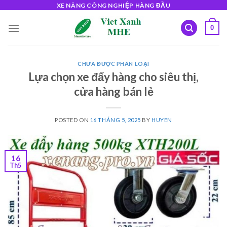
Skip
XE NÂNG CÔNG NGHIỆP HÀNG ĐẦU
to
0
content
CHƯA ĐƯỢC PHÂN LOẠI
Lựa chọn xe đẩy hàng cho siêu thị,
cửa hàng bán lẻ
POSTED ON
16 THÁNG 5, 2025
BY
HUYEN
16
Th5