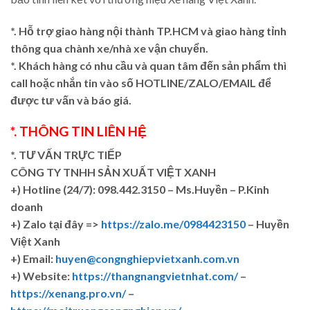
*. Hỗ trợ giao hàng nội thành TP.HCM và giao hàng tỉnh
thông qua chành xe/nhà xe vận chuyển.
*. Khách hàng có nhu cầu và quan tâm đến sản phẩm thì
call hoặc nhắn tin vào số HOTLINE/ZALO/EMAIL để
được tư vấn và báo giá.
*. THÔNG TIN LIÊN HỆ
*. TƯ VẤN TRỰC TIẾP
CÔNG TY TNHH SẢN XUẤT VIỆT XANH
+)
Hotline (24/7): 098.442.3150 – Ms.Huyền – P.Kinh
doanh
+)
Zalo tại đây =>
https://zalo.me/0984423150
– Huyền
Việt Xanh
+) Email:
huyen@congnghiepvietxanh.com.vn
+) Website:
https://thangnangvietnhat.com/
–
https://xenang.pro.vn/
–